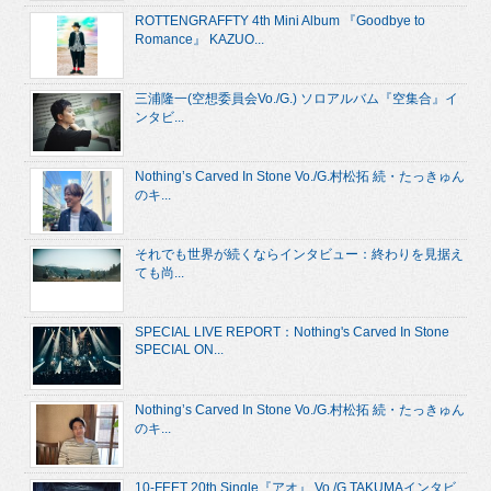
ROTTENGRAFFTY 4th Mini Album 『Goodbye to
Romance』 KAZUO...
三浦隆一(空想委員会Vo./G.) ソロアルバム『空集合』イ
ンタビ...
Nothing’s Carved In Stone Vo./G.村松拓 続・たっきゅん
のキ...
それでも世界が続くならインタビュー：終わりを見据え
ても尚...
SPECIAL LIVE REPORT：Nothing's Carved In Stone
SPECIAL ON...
Nothing’s Carved In Stone Vo./G.村松拓 続・たっきゅん
のキ...
10-FEET 20th Single『アオ』 Vo./G.TAKUMAインタビ