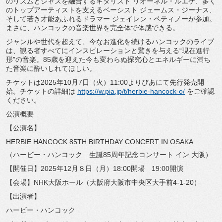
のリズムとジャズを融合するギタリスト リオーネル・ルエケ、
多く
のトップアーティストを支えるベーシスト ジェームス・ジーナス、
そして若き才能あふれるドラマー ジェイレン・ペティノーが参加。
まさに、
ハンコックの音楽世界を完全体で体感できる。
ジャンルや世代を超えて、
今なお進化を続けるハンコックのライブ
は、
観る者すべてにインスピレーションと驚きを与える“現在進行
形”
の音楽。
85歳を迎えた今も変わらぬ探究心とエネルギーに満ち
た音楽に酔
いしれてほしい。
チケットは2025年10月7日（火）11:
00よりぴあにて先行発売開
始。チケットの詳細は
https://w.pia.jp/t/herbie-
hancock-o/
をご確認
ください。
公演概要
【公演名】
HERBIE HANCOCK
85TH BIRTHDAY CONCERT IN OSAKA
（ハービー・ハンコック 生誕85周年記念コンサート イン 大阪）
【開催日】2025年12月８日（月）18:00開場 19:00開演
【会場】NHK大阪ホール（大阪府大阪市中央区大手前4-1-
20）
【出演者】
ハービー・ハンコック