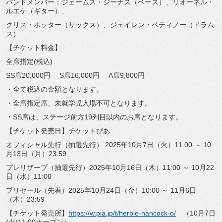
バンドメンバー：ジェームス・ジーナス（ベース）、リオーネル・
ルエケ（ギター）、
クリス・ポッター（サックス）、ジェイレン・ペティノー（
ドラム
ス）
【チケット料金】
全席指定(税込)
SS席20,000円 S席16,000円 A席9,800円
・全て税込の金額となります。
・全席指定席、未就学児入場不可となります。
・SS席は、ステージ前方19列目以内のお席となります。
【チケット発売日】チケットぴあ
オフィシャル先行（抽選先行）
2025年10月7日（火）
11:00 ～ 10
月13日（月）23:59
プレリザーブ（抽選先行）2025年10月16日（木）11:
00 ～ 10月22
日（水）11:00
プリセール（先着）2025年10月24日（金）10:00 ～ 11月6日
（木）23:59
【チケット発売所】
https://w.pia.jp/t/
herbie-hancock-o/
（10月7日