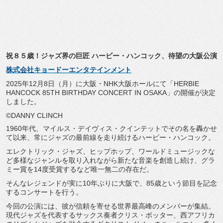
祝８５歳！ジャズ界の巨匠 ハービー・ハンコック、待望の大阪公演
株式会社キョードーエンタテインメント
2025年12月8日（月）に大阪・NHK大阪ホールにて「
HERBIE
HANCOCK
85TH BIRTHDAY CONCERT IN OSAKA」の開催が決定
しました。
©DANNY CLINCH
1960年代、マイルス・デイヴィス・
クインテットでその名を轟かせ
て以来、
常にジャズの最前線を走り続けるハービー・ハンコック。
エレクトリック・ジャズ、ヒップホップ、
ワールドミュージックな
ど多様なジャンルを取り入れながら新たな
音楽を創造し続け、
グラ
ミー賞を14度受賞するなど唯一無二の存在だ。
そんなレジェンドが実に10年ぶりに大阪で、
85歳という節目を記念
するコンサートを行う。
今回の公演には、彼が信頼を寄せる世界最高峰のメンバーが集結。
現代ジャズを代表するサックス奏者クリス・ポッター、
西アフリカ