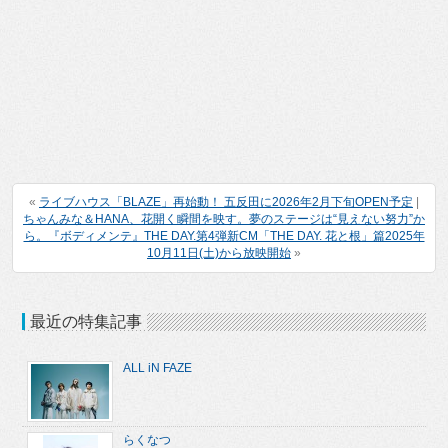
«
ライブハウス「BLAZE」再始動！ 五反田に2026年2月下旬OPEN予定
|
ちゃんみな＆HANA、花開く瞬間を映す。夢のステージは“見えない努力”か
ら。『ボディメンテ』THE DAY.第4弾新CM「THE DAY. 花と根」篇2025年
10月11日(土)から放映開始
»
最近の特集記事
ALL iN FAZE
らくなつ