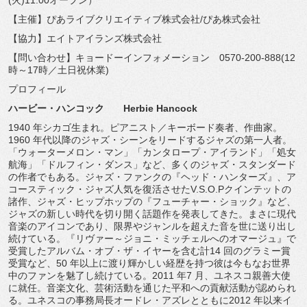
(火)11:00オープン）
【主催】ぴあライブクリエイティブ株式会社/ぴあ株式会社
【協力】エイトアイランズ株式会社
【問い合わせ】キョードーインフォメーション 0570-200-888(12
時～17時／土日祝休業)
プロフィール
ハービー・ハンコック Herbie Hancock
1940 年シカゴ生まれ。ピアニスト／キーボード奏者、作曲家。
1960 年代以降のジャズ・シーンをリードするジャズの第一人者。
「
ウォーターメロン・マン」「カンタロープ・アイランド」「
処女
航海」「ドルフィン・ダンス」など、多くのジャズ・
スタンダード
の作者でもある。ジャズ・ファンクの『ヘッド・
ハンターズ』、ア
コースティック・ジャズ人気を復活させたV.
S.O.Pクインテットの
諸作、ジャズ・ヒップホップの『
フューチャー・ショック』など、
ジャズの新しい時代を切り開く話題作を発表してきた。
まさに現代
音楽のアイコンであり、
限界やジャンルを超えた音を世に送り出し
続けている。『
リヴァー～ジョニ・ミッチェルへのオマージュ』
で
受賞したアルバム・オブ・ザ・イヤーを含む計14 回のグラミー賞
受賞など、50 年以上に渡り輝かしい経歴を持つ彼は今もなお世界
中のファンを魅
了し続けている。2011 年7 月、ユネスコ親善大使
に就任。音楽文化、
芸術活動を通じた平和への貢献活動が認められ
る。
ユネスコの事務局長オードレ・アズレとともに2012 年以来イ