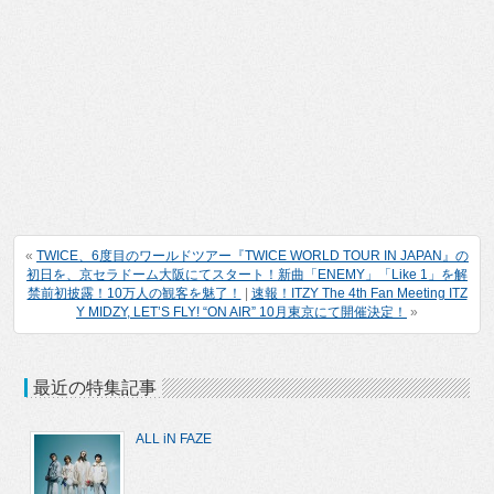
«
TWICE、6度目のワールドツアー『TWICE
WORLD TOUR IN JAPAN』の
初日を、京セラドーム大阪にてスタート！新曲「ENEMY」「Like 1」を解
禁前初披露！10万人の観客を魅了！
|
速報！ITZY The 4th Fan Meeting ITZ
Y MIDZY, LET’S FLY! “ON AIR” 10月東京にて開催決定！
»
最近の特集記事
ALL iN FAZE