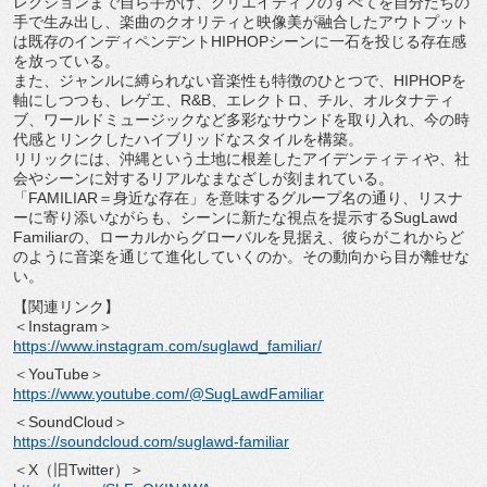
レクションまで自ら手が
け、クリエイティブのすべてを自分たちの
手で生み出し、
楽曲のクオリティと映像美が融合したアウトプット
は既存のインデ
ィペンデントHIPHOPシーンに一石を投じる存在感
を放ってい
る。
また、ジャンルに縛られない音楽性も特徴のひとつで、
HIPHOPを
軸にしつつも、レゲエ、R&B、エレクトロ、
チル、オルタナティ
ブ、
ワールドミュージックなど多彩なサウンドを取り入れ、
今の時
代感とリンクしたハイブリッドなスタイルを構築。
リリックには、沖縄という土地に根差したアイデンティティや、
社
会やシーンに対するリアルなまなざしが刻まれている。
「FAMILIAR＝身近な存在」
を意味するグループ名の通り、リスナ
ーに寄り添いながらも、
シーンに新たな視点を提示するSugLawd
Familiarの、ローカルからグローバルを見据え、
彼らがこれからど
のように音楽を通じて進化していくのか。
その動向から目が離せな
い。
【関連リンク】
＜Instagram＞
https://www.instagram.com/
suglawd_familiar/
＜YouTube＞
https://www.youtube.com/@
SugLawdFamiliar
＜SoundCloud＞
https://soundcloud.com/
suglawd-familiar
＜X（旧Twitter）＞