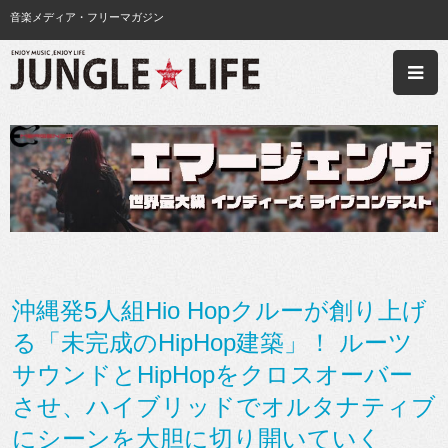
音楽メディア・フリーマガジン
沖縄発5人組Hio Hopクルーが創り上げ
る「未完成のHipHop建築」！ ルーツ
サウンドとHipHopをクロスオーバー
させ、ハイブリッドでオルタナティブ
にシーンを大胆に切り開いていく