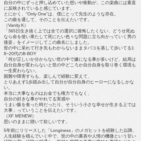
自分の中にずっと押し込めていた想いや衝動が、
この楽曲には素直
に反映されていると感じています。
とにかく、“Only One”は、僕にとって先生のような存在。
この曲を通して、そのことを伝えたいです。
（Vanity.K）
「365日生き抜く上では全ての選択に後悔したくない、
どうせ死ぬ
なら命を使い果たして死にたい色々な問題に立ち向かっ
ていく男の
後姿」をイメージしてこの曲名にしました。
世の中に呆れて行き先もわからないままタバコを蒸して歩いてる1
8~20代のB-BOY
「何が正しいか分からない世の中で嫌になる事が多いけど、
結局は
自分自身が変わらないと世の中どころか自分自身を取り巻く
環境も
一生変わらない。
困難や障害すらも、楽しんで経験に変えて、
とりあえず1歩踏み出して自分が自分自身のヒーローになるしかな
い。
本当に大事なものはお金でも権力でもなく、
自分の好きな事がやれてる実感や
うまい飯を食った時だったり、
そういう小さな幸せが生きる上では
大事」
っていうことを伝えたいです。
（XF MENEW）
思いのままに聴いて欲しいです。
5年前にリリースした「Longiness」
のメガヒットを経験した以降、
人生経験を積んでいく中で、
世の中の裏表や人情の機微という甘い