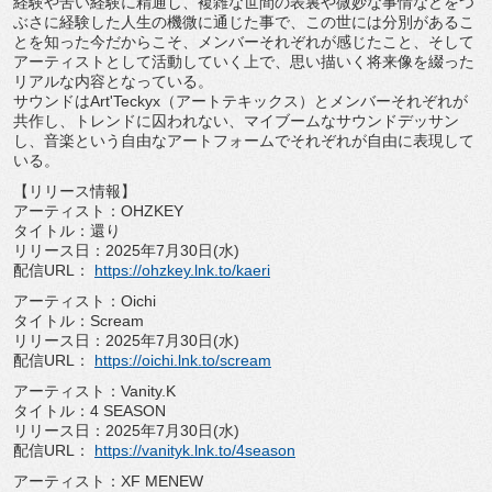
経験や苦い経験に精通し、
複雑な世間の表裏や微妙な事情などをつ
ぶさに経験した人生の機微
に通じた事で、この世には分別があるこ
とを知った今だからこそ、
メンバーそれぞれが感じたこと、
そして
アーティストとして活動していく上で、
思い描いく将来像を綴った
リアルな内容となっている。
サウンドはArt'Teckyx（アートテキックス）
とメンバーそれぞれが
共作し、トレンドに囚われない、
マイブームなサウンドデッサン
し、
音楽という自由なアートフォームでそれぞれが自由に表現して
いる
。
【リリース情報】
アーティスト：OHZKEY
タイトル：還り
リリース日：2025年7月30日(水)
配信URL：
https://ohzkey.lnk.to/kaeri
アーティスト：Oichi
タイトル：Scream
リリース日：2025年7月30日(水)
配信URL：
https://oichi.lnk.to/scream
アーティスト：Vanity.K
タイトル：4 SEASON
リリース日：2025年7月30日(水)
配信URL：
https://vanityk.lnk.to/4season
アーティスト：XF MENEW