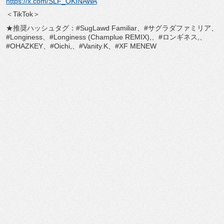
https://x.com/SLF_OKINAWA
＜TikTok＞
★推奨ハッシュタグ：#SugLawd Familiar、#サグラダファミリア、
#
Longiness、#Longiness (Champlue REMIX),、#ロンギネス,、
#OHAZKEY、#
Oichi,、#Vanity.K、#XF MENEW