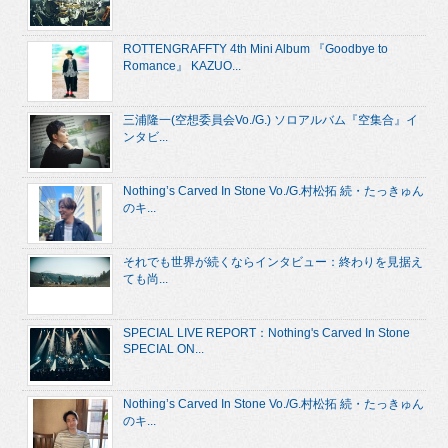
ROTTENGRAFFTY 4th Mini Album 『Goodbye to
Romance』 KAZUO...
三浦隆一(空想委員会Vo./G.) ソロアルバム『空集合』イ
ンタビ...
Nothing’s Carved In Stone Vo./G.村松拓 続・たっきゅん
のキ...
それでも世界が続くならインタビュー：終わりを見据え
ても尚...
SPECIAL LIVE REPORT：Nothing's Carved In Stone
SPECIAL ON...
Nothing’s Carved In Stone Vo./G.村松拓 続・たっきゅん
のキ...