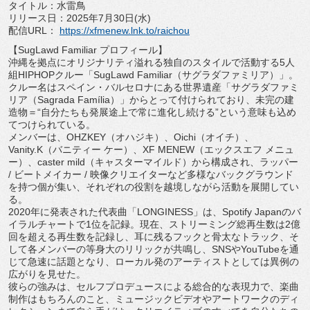
タイトル：水雷鳥
リリース日：2025年7月30日(水)
配信URL：
https://xfmenew.lnk.to/raichou
【SugLawd Familiar プロフィール】
沖縄を拠点にオリジナリティ溢れる独自のスタイルで活動する5人
組HIPHOPクルー「SugLawd Familiar（サグラダファミリア）」。
クルー名はスペイン・バルセロナにある世界遺産「
サグラダファミ
リア（Sagrada Família）」からとって付けられており、未完の建
造物＝“
自分たちも発展途上で常に進化し続ける”
という意味も込め
てつけられている。
メンバーは、OHZKEY（オハジキ）、Oichi（オイチ）、
Vanity.K（バニティー ケー）、XF MENEW（エックスエフ メニュ
ー）、caster mild（キャスターマイルド）から構成され、ラッパー
/ ビートメイカー / 映像クリエイターなど多様なバックグラウンド
を持つ個が集い、
それぞれの役割を越境しながら活動を展開してい
る。
2020年に発表された代表曲「LONGINESS」は、
Spotify Japanのバ
イラルチャートで1位を記録。現在、
ストリーミング総再生数は2億
回を超える再生数を記録し、
耳に残るフックと骨太なトラック、
そ
して各メンバーの等身大のリリックが共鳴し、
SNSやYouTubeを通
じて急速に話題となり、
ローカル発のアーティストとしては異例の
広がりを見せた。
彼らの強みは、セルフプロデュースによる総合的な表現力で、
楽曲
制作はもちろんのこと、
ミュージックビデオやアートワークのディ