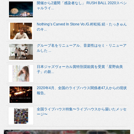
開催から2週間「感染者なし」 RUSH BALL 2020スペシ
ャルライ...
Nothing’s Carved In Stone Vo./G.村松拓 続・たっきゅん
のキ...
グループ名をリニューアル、音楽性はセミ・リニューア
ルした ...
日本ジャズヴォーカル賞特別奨励賞を受賞「星野由美
子」の新...
2020年4月、全国のライブハウス関係者47人からの現状
報告。
全国ライブハウス特集〜ライブハウスから届いたメッセ
ージ〜