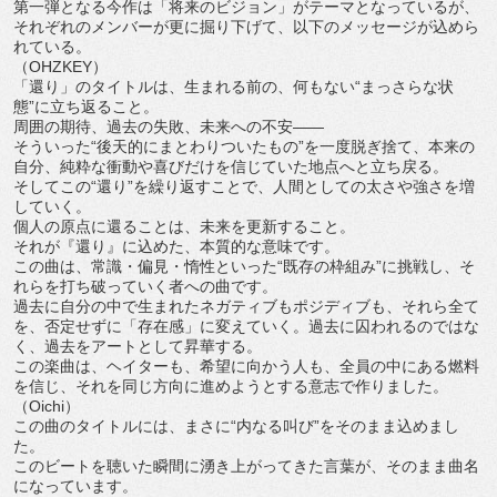
第一弾となる今作は「将来のビジョン」がテーマとなっているが、
それぞれのメンバーが更に掘り下げて、
以下のメッセージが込めら
れている。
（OHZKEY）
「還り」のタイトルは、生まれる前の、何もない“
まっさらな状
態”に立ち返ること。
周囲の期待、過去の失敗、未来への不安——
そういった“後天的にまとわりついたもの”を一度脱ぎ捨て、
本来の
自分、
純粋な衝動や喜びだけを信じていた地点へと立ち戻る。
そしてこの“還り”を繰り返すことで、
人間としての太さや強さを増
していく。
個人の原点に還ることは、未来を更新すること。
それが『還り』に込めた、本質的な意味です。
この曲は、常識・偏見・惰性といった“既存の枠組み”に挑戦し、
そ
れらを打ち破っていく者への曲です。
過去に自分の中で生まれたネガティブもポジディブも、
それら全て
を、否定せずに「存在感」に変えていく。
過去に囚われるのではな
く、過去をアートとして昇華する。
この楽曲は、ヘイターも、希望に向かう人も、
全員の中にある燃料
を信じ、
それを同じ方向に進めようとする意志で作りました。
（Oichi）
この曲のタイトルには、まさに“内なる叫び”
をそのまま込めまし
た。
このビートを聴いた瞬間に湧き上がってきた言葉が、
そのまま曲名
になっています。