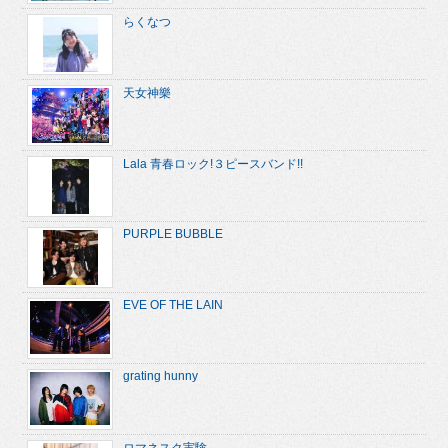
らくなつ
天女神樂
Lala 青春ロック!３ピースバンド!!
PURPLE BUBBLE
EVE OF THE LAIN
grating hunny