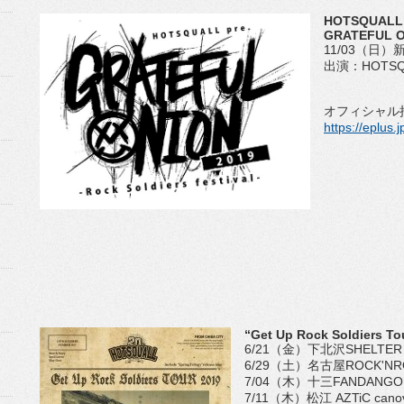
HOTSQUALL 2
GRATEFUL ON
11/03（日）新
出演：HOTSQUA
オフィシャル抽選1
https://eplus.j
“Get Up Rock Soldiers To
6/21（金）下北沢SHELTER w/ 
6/29（土）名古屋ROCK'NROL
7/04（木）十三FANDANGO 
7/11（木）松江 AZTiC canova