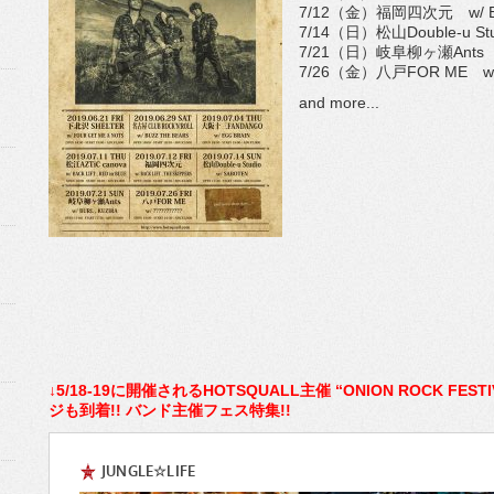
7/12（金）福岡四次元 w/ BAC
7/14（日）松山Double-u St
7/21（日）岐阜柳ヶ瀬Ants w/
7/26（金）八戸FOR ME w/
and more...
↓5/18-19に開催されるHOTSQUALL主催 “ONION ROCK FES
ジも到着!! バンド主催フェス特集!!