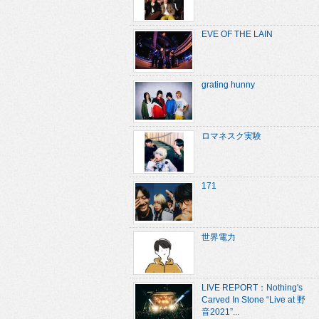
EVE OF THE LAIN
grating hunny
ロマネスク実験
171
世界電力
LIVE REPORT：Nothing's
Carved In Stone “Live at 野
音2021”...