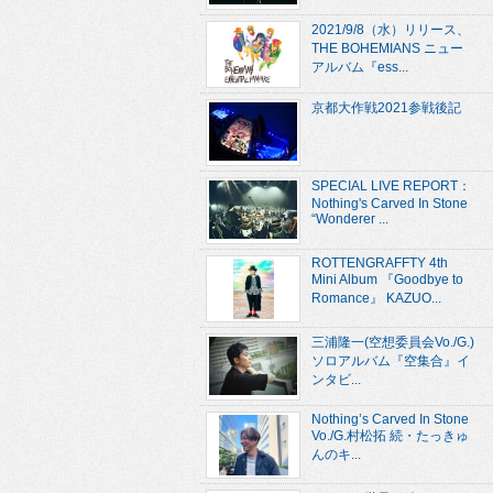
2021/9/8（水）リリース、
THE BOHEMIANS ニュー
アルバム『ess...
京都大作戦2021参戦後記
SPECIAL LIVE REPORT：
Nothing's Carved In Stone
“Wonderer ...
ROTTENGRAFFTY 4th
Mini Album 『Goodbye to
Romance』 KAZUO...
三浦隆一(空想委員会Vo./G.)
ソロアルバム『空集合』イ
ンタビ...
Nothing’s Carved In Stone
Vo./G.村松拓 続・たっきゅ
んのキ...