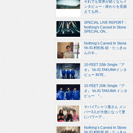
それでも世界が続くならイ
ンタビュー：終わりを見据
えても尚...
SPECIAL LIVE REPORT：
Nothing's Carved In Stone
SPECIAL ON...
Nothing’s Carved In Stone
Vo./G.村松拓 続・たっきゅ
んのキ...
10-FEET 20th Single『ア
オ』 Vo./G.TAKUMAインタ
ビュー INTE...
10-FEET 20th Single『ア
オ』 Vo./G.TAKUMA インタ
ビュー “...
ヤバイTシャツ屋さん メン
バー3人が大使になって更
にパワーア...
Nothing’s Carved In Stone
Vo./G.村松拓 続・たっきゅ