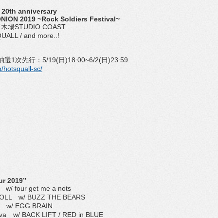
0th anniversary
ION 2019 ~Rock Soldiers Festival~
木場STUDIO COAST
LL / and more..!
次先行：5/19(日)18:00~6/2(日)23:59
p/hotsquall-sc/
ur 2019”
four get me a nots
L w/ BUZZ THE BEARS
w/ EGG BRAIN
 w/ BACK LIFT / RED in BLUE