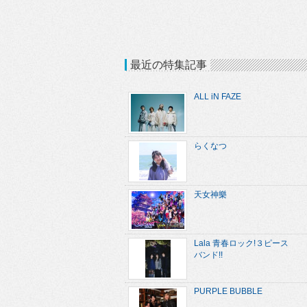
最近の特集記事
ALL iN FAZE
らくなつ
天女神樂
Lala 青春ロック!３ピース
バンド!!
PURPLE BUBBLE