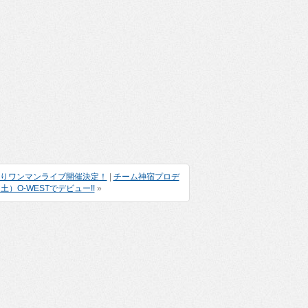
る弾き語りワンマンライブ開催決定！
|
チーム神宿プロデ
）O-WESTでデビュー!!
»