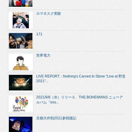
ロマネスク実験
171
世界電力
LIVE REPORT：Nothing's Carved In Stone “Live at 野音
2021”...
2021/9/8（水）リリース、THE BOHEMIANS ニューア
ルバム『ess...
京都大作戦2021参戦後記