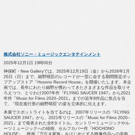
株式会社ソニー・ミュージックエンタテインメント
2025年12月1日 19時00分
神保町・New Galleryでは、2025年12月19日（金）
から2026年1月
25日（日）まで、
細野晴臣のレコードが一堂に会する期間限定ポッ
プアップストア『
Hosono Record House』を開催いたします。本企
画では、
長年にわたり細野が携わってきたさまざまな作品を取りそ
ろえつつ
、とりわけ2007年作『FLYING SAUCER 1947』から2021
年作『Music for Films 2020–2021』までの近年8作品に焦点を当
て、 “現在進行形の細野晴臣”の姿を立体的に伝えます。
本展でスポットライトを当てるのは、2007年リリースの『
FLYING
SAUCER 1947』から、2021年リリースの『Music for Films 2020–
2021』まで発表された全8タイトル。
カントリーミュージックやル
ーツミュージックへの傾倒、
セルフカバー作『HOCHONO
HOUSE』、映画『万引き家族』
をはじめとする映像作品への楽曲