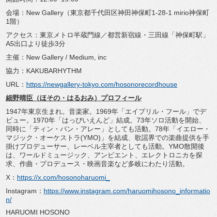
会場：New Gallery（東京都千代田区神田神保町1-28-1 mirio神保町
1階）
アクセス：東京メトロ半蔵門線／都営新宿線・三田線「神保町駅」
A5出口より徒歩3分
主催：New Gallery / Medium, inc
協力：KAKUBARHYTHM
URL：
https://newgallery-tokyo.
com/hosonorecordhouse
細野晴臣（ほその・はるおみ）プロフィール
1947年東京生まれ。音楽家。1969年「エイプリル・
フール」でデ
ビュー。1970年「はっぴいえんど」結成。
73年ソロ活動を開始、
同時に「ティン・パン・アレー」
としても活動。78年「イエロー・
マジック・オーケストラ(
YMO)」を結成、歌謡界での楽曲提供を手
掛けプロデューサー、
レーベル主宰者としても活動。YMO散開後
は、
ワールドミュージック、アンビエント、エレクトロニカを探
求、
作曲・プロデュース・映画音楽など多岐にわたり活動。
X：
https://x.com/hosonoharuomi_
Instagram：
https://www.
instagram.com/haruomihosono_
informatio
n/
HARUOMI HOSONO