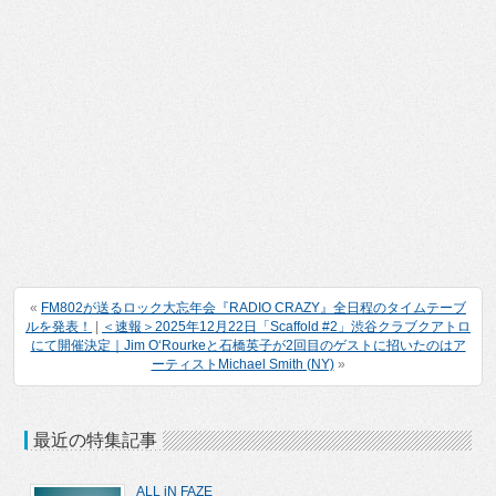
«
FM802が送るロック大忘年会『RADIO CRAZY』全日程のタイムテーブ
ルを発表！
|
＜速報＞2025年12月22日「Scaffold #2」渋谷クラブクアトロ
にて開催決定｜Jim O‘Rourkeと石橋英子が2回目のゲストに招いたのはア
ーティストMichael Smith (NY)
»
最近の特集記事
ALL iN FAZE