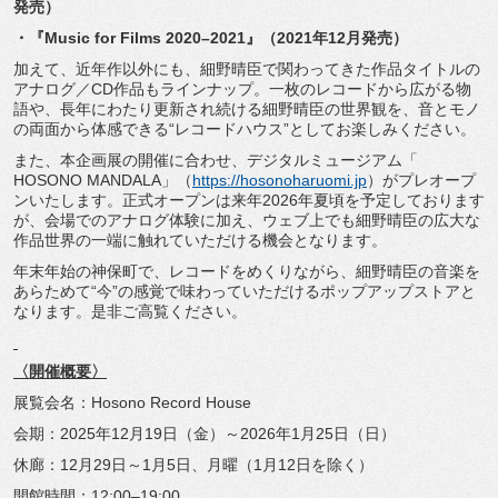
発売）
・『Music for Films 2020–2021』（2021年12月発売）
加えて、近年作以外にも、
細野晴臣で関わってきた作品タイトルの
アナログ／
CD作品もラインナップ。一枚のレコードから広がる物
語や、
長年にわたり更新され続ける細野晴臣の世界観を、
音とモノ
の両面から体感できる“レコードハウス”
としてお楽しみください。
また、本企画展の開催に合わせ、デジタルミュージアム「
HOSONO MANDALA」（
https://
hosonoharuomi.jp
）がプレオープ
ンいたします。
正式オープンは来年2026年夏頃を予定しております
が、
会場でのアナログ体験に加え、
ウェブ上でも細野晴臣の広大な
作品世界の一端に触れていただける
機会となります。
年末年始の神保町で、レコードをめくりながら、
細野晴臣の音楽を
あらためて“今”
の感覚で味わっていただけるポップアップストアと
なります。
是非ご高覧ください。
〈開催概要〉
展覧会名：Hosono Record House
会期：2025年12月19日（金）～2026年1月25日（
日）
休廊：12月29日～1月5日、月曜（1月12日を除く）
開館時間：12:00–19:00