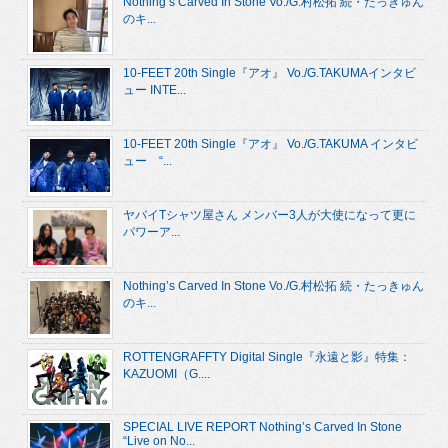
Nothing’s Carved In Stone Vo./G.村松拓 続・たっきゅん
のキ...
10-FEET 20th Single『アオ』 Vo./G.TAKUMAインタビ
ュー INTE...
10-FEET 20th Single『アオ』 Vo./G.TAKUMA インタビ
ュー “...
ヤバイTシャツ屋さん メンバー3人が大使になって更に
パワーア...
Nothing’s Carved In Stone Vo./G.村松拓 続・たっきゅん
のキ...
ROTTENGRAFFTY Digital Single『永遠と影』特集：
KAZUOMI（G....
SPECIAL LIVE REPORT Nothing’s Carved In Stone
“Live on No...