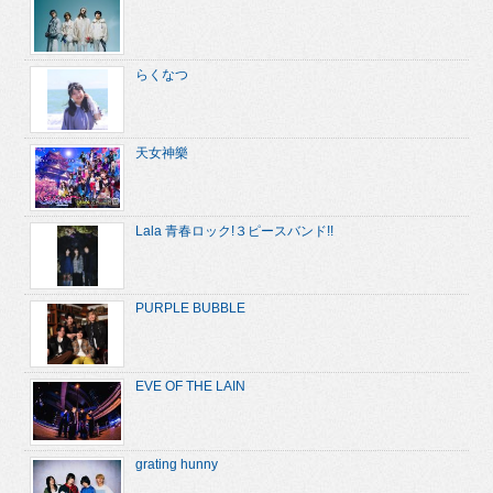
らくなつ
天女神樂
Lala 青春ロック!３ピースバンド!!
PURPLE BUBBLE
EVE OF THE LAIN
grating hunny