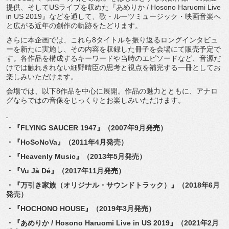
提供、
そしてUSライブを収めた『あめりか / Hosono Haruomi Live
in US 2019』などを通して、歌・ルーツミュージック・
映画音楽へ
と広がる近年の創作の軌跡をたどります。
さらに本企画では、
これら8タイトルを振り返るロングインタビュ
ーを新たに実施し、
その内容を収録した冊子を会場にて販売予定で
す。
各作品を構成するキーワードや当時のエピソードなど、
音源だ
けでは触れきれない細野晴臣の思考と視点を補完する一冊と
してお
楽しみいただけます。
会場では、以下8作品を中心に展開。作品の魅力とともに、
アナロ
グならではの音像をじっくりとお楽しみいただけます。
・『FLYING SAUCER 1947』（2007年9月発売）
・『HoSoNoVa』（2011年4月発売）
・『Heavenly Music』（2013年5月発売）
・『Vu Jà Dé』（2017年11月発売）
・『万引き家族（オリジナル・サウンドトラック）』（
2018年6月
発売）
・『HOCHONO HOUSE』（2019年3月発売）
・『あめりか / Hosono Haruomi Live in US 2019』（2021年2月