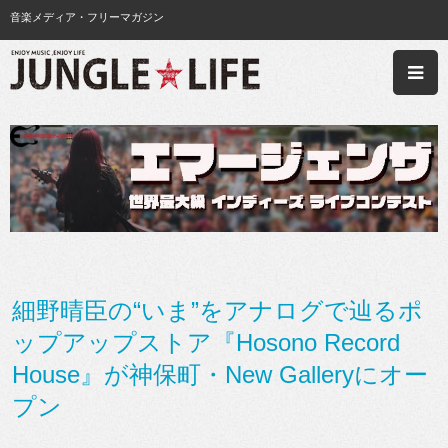
音楽メディア・フリーマガジン
細野晴臣の“いま”をアナログで辿るポ
ップアップストア『Hosono Record
House』が神保町・New Galleryにオー
プン