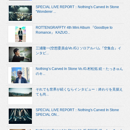
SPECIAL LIVE REPORT：Nothing's Carved In Stone
“Wonderer ...
ROTTENGRAFFTY 4th Mini Album 『Goodbye to
Romance』 KAZUO...
三浦隆一(空想委員会Vo./G.) ソロアルバム『空集合』イ
ンタビ...
Nothing’s Carved In Stone Vo./G.村松拓 続・たっきゅん
のキ...
それでも世界が続くならインタビュー：終わりを見据え
ても尚...
SPECIAL LIVE REPORT：Nothing's Carved In Stone
SPECIAL ON...