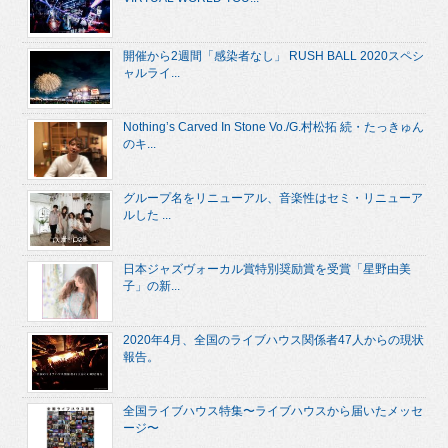
開催から2週間「感染者なし」 RUSH BALL 2020スペシ
ャルライ...
Nothing’s Carved In Stone Vo./G.村松拓 続・たっきゅん
のキ...
グループ名をリニューアル、音楽性はセミ・リニューア
ルした ...
日本ジャズヴォーカル賞特別奨励賞を受賞「星野由美
子」の新...
2020年4月、全国のライブハウス関係者47人からの現状
報告。
全国ライブハウス特集〜ライブハウスから届いたメッセ
ージ〜