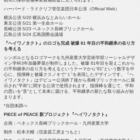
樹木の保存整備事業費補助金に充てられます。
ハーバード・ラドクリフ管弦楽団日本公演（Official Web）
横浜公演 5/20 横浜みなとみらいホール
東京公演 5/21 第一生命ホール
長崎公演 5/23 ベネックス長崎ブリックホール
広島公演 5/24 広島国際会議場
『ヘイワノタクト』のロゴも完成 被爆 81 年目の平和継承の在り方
を考える
シンボルとなるロゴマークを九州産業大学芸術学部ソーシャルデザ
イン学科3年加藤夢菜が制作しました。被爆 81年目を迎えこれから
の平和継承の在り方を考えるというテーマ
から“81”という数字を中
心に、指揮棒と被爆クスノキで“１”
を表現したデザインです。『ヘ
イワノタクト』
はデビュー公演終了後から長崎ブリックホールに展
示され“平和”
に関する公演で使用されます。指揮棒を通じて、平和
の思いを“
音”として未来に届ける、
平和継承の新たな取り組みが始
まります。
*当団体調べ
PIECE of PEACE 新プロジェクト『ヘイワノタクト』
企画：ベネックス長崎ブリックホール・九州産業大学
制作：松本大輔（弦楽器工房まつもと）