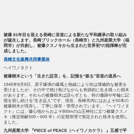
被爆 81年目を迎える長崎に音楽による新たな平和継承の取り組み
が誕
生します。長崎ブリックホール（長崎市）と九州産業大学（
福
岡市）が共創し、被爆クスノキから生まれた世界初*
の指揮棒が完
成しました。
長崎文化振興共同事業体
ヘイワノタクト
被爆樹木という「生きた証言」を、記憶を“振る”音楽の道具へ
1945年8月9日、
原子爆弾の爆風と熱線により街は壊滅的な被害を
受けましたが、
その中で焼け焦げながらも奇跡的に生き残った樹木
があります。
それらの被爆樹木は語らずとも、
幹の傷跡や年輪に記
憶を宿し続ける“生き証人”です。現在、
長崎市内にはおよそ50本の
被爆樹木が現存し、丁寧に保存・
管理されています。『ヘイワノタ
クト』には、
爆心地からおよそ800mの山王神社に立つ被爆クスノ
キ（
推定樹齢500～600 年）の定期管理で剪定された枝木を使用し
ました。
九州産業大学 『PIECE of PEACE（ヘイワノカケラ） 』五感で平