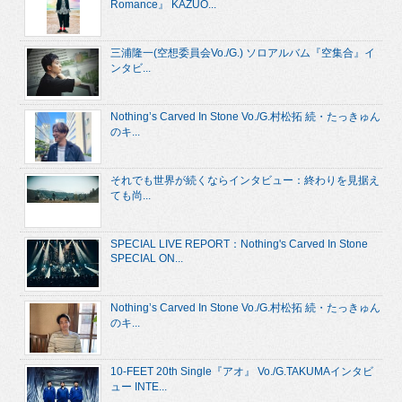
Romance』 KAZUO...
三浦隆一(空想委員会Vo./G.) ソロアルバム『空集合』イ
ンタビ...
Nothing’s Carved In Stone Vo./G.村松拓 続・たっきゅん
のキ...
それでも世界が続くならインタビュー：終わりを見据え
ても尚...
SPECIAL LIVE REPORT：Nothing's Carved In Stone
SPECIAL ON...
Nothing’s Carved In Stone Vo./G.村松拓 続・たっきゅん
のキ...
10-FEET 20th Single『アオ』 Vo./G.TAKUMAインタビ
ュー INTE...