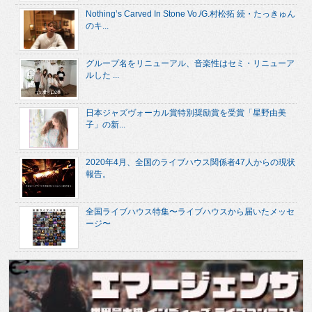
Nothing’s Carved In Stone Vo./G.村松拓 続・たっきゅん
のキ...
グループ名をリニューアル、音楽性はセミ・リニューア
ルした ...
日本ジャズヴォーカル賞特別奨励賞を受賞「星野由美
子」の新...
2020年4月、全国のライブハウス関係者47人からの現状
報告。
全国ライブハウス特集〜ライブハウスから届いたメッセ
ージ〜