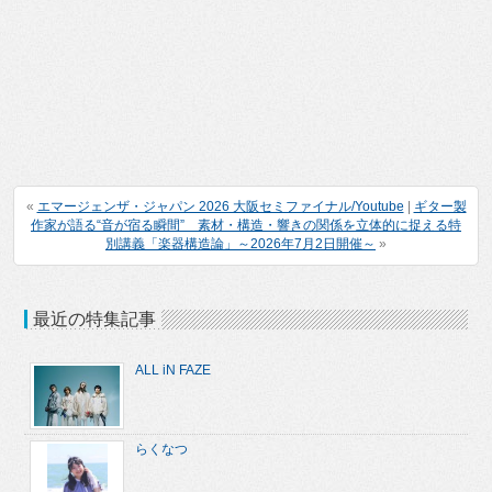
«
エマージェンザ・ジャパン 2026 大阪セミファイナル/Youtube
|
ギター製
作家が語る“音が宿る瞬間” 素材・構造・響きの関係を立体的に捉える特
別講義「楽器構造論」～2026年7月2日開催～
»
最近の特集記事
ALL iN FAZE
らくなつ