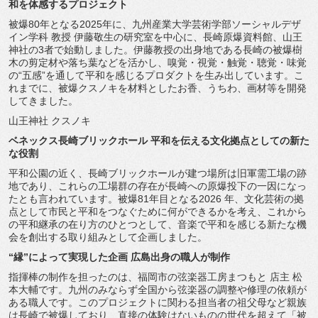
和を体感するプロジェクト
被爆80年となる2025年に、
九州産業大学芸術学部ソーシャルデザ
イン学科 教授 伊藤敬生の研究室を中心に、長崎原爆資料館、
山王
神社の3者で始動しました。
伊藤教授の出身地である長崎の被爆樹
木の剪定材や落ち葉などを活
かし、嗅覚・視覚・触覚・聴覚・味覚
の“五感”
を通して平和を感じるプロダクトを生み出しています。
こ
れまでに、被爆クスノキを材料としたお香、うちわ、
画材等を開発
してきました。
山王神社 クスノキ
ベネックス長崎ブリックホール 平和を伝える文化拠点としての新た
な役割
平和公園の近く、
長崎ブリックホールが建つ場所は旧軍需工場の跡
地であり、
これらの工場群の存在が長崎への原爆投下の一因になっ
たとも言わ
れています。被爆81年目となる2026 年、
文化芸術の拠
点として市民と平和をつなぐために何ができるかを考
え、これから
の平和継承の在り方のひとつとして、
音楽で平和を感じる新たな機
会を創出する取り組みとして企画しま
した。
“縁”によって実現した企画 広島出身の職人が制作
指揮棒の制作を担ったのは、福岡市の弦楽器工房まつもと 店主 松
本大輔です。
九州のみならず全国から弦楽器の調整や修理の依頼が
ある職人です
。
このプロジェクトに関わる担当者の祖父母など親族
は長崎で被爆し
ており、直接の体験はないものの世代を超えて「被