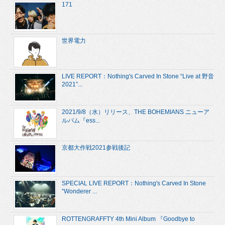
171
世界電力
LIVE REPORT：Nothing's Carved In Stone “Live at 野音
2021”...
2021/9/8（水）リリース、THE BOHEMIANS ニューア
ルバム『ess...
京都大作戦2021参戦後記
SPECIAL LIVE REPORT：Nothing's Carved In Stone
“Wonderer ...
ROTTENGRAFFTY 4th Mini Album 『Goodbye to