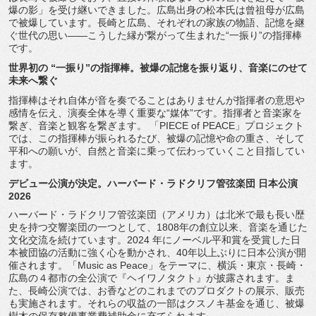
爆の影」
を受け継いできました。
広島出身の松本氏は曾祖母が広島
で被爆しています。長崎と広島、
それぞれの家族の物語、記憶を継
ぐ世代の思い――
こうした縁が繋がって生まれた“一振り”の指揮棒
です。
世界初の “一振り”の指揮棒。被爆の記憶を振り返り、
音楽にのせて
未来へ繋ぐ
指揮棒はそれ自体が音を奏でることはありませんが指揮者の意思や
感情を伝え、演奏全体を導く重要な“媒体”です。
指揮者と音楽家を
繋ぎ、音楽と観客を繋ぎます。 「PIECE of PEACE」プロジェクト
では、この指揮棒が振られるたび、
被爆の記憶や命の重さ、そして
平和への願いが、
自然と音楽に乗って伝わっていくこと目指してい
ます。
デビュー公演が決定。ハーバード・ラドクリフ管弦楽団 日本公演
2026
ハーバード・ラドクリフ管弦楽団（アメリカ）
は北米で最も長い歴
史を持つ交響楽団の一つとして、
1808年の創立以来、音楽を通じた
文化交流を続けています。
2024 年にノーベル平和賞を受賞した日
本被団協の活動に強く心を動かさ
れ、40年以上ぶりに日本公演が開
催されます。「Music as Peace」をテーマに、横浜・東京・長崎・
広島の４都市の全公演で『ヘイワノタクト』が披露されます。
ま
た、長崎公演では、お香などのこれまでのプロダクトの展示、
販売
も実施されます。それらの収益の一部はクスノキ基金を通じ、
被爆