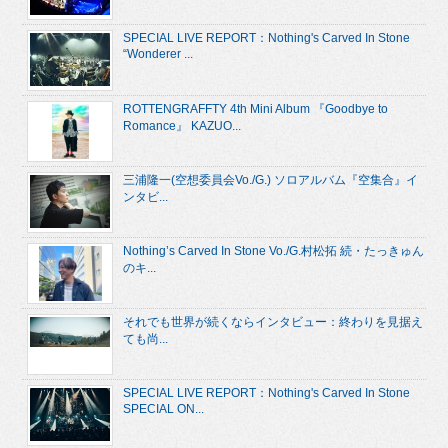
SPECIAL LIVE REPORT：Nothing's Carved In Stone
“Wonderer ...
ROTTENGRAFFTY 4th Mini Album 『Goodbye to
Romance』 KAZUO...
三浦隆一(空想委員会Vo./G.) ソロアルバム『空集合』イ
ンタビ...
Nothing’s Carved In Stone Vo./G.村松拓 続・たっきゅん
のキ...
それでも世界が続くならインタビュー：終わりを見据え
ても尚...
SPECIAL LIVE REPORT：Nothing's Carved In Stone
SPECIAL ON...