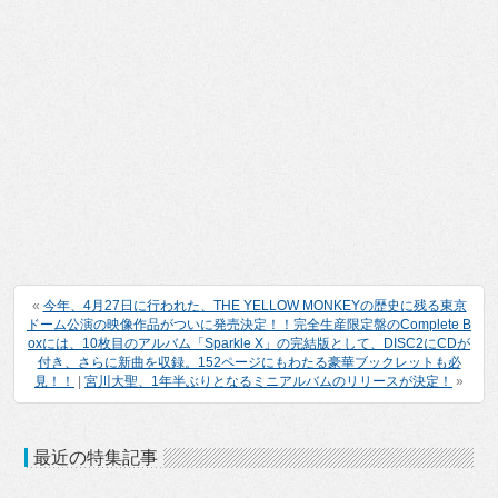
«
今年、4月27日に行われた、THE YELLOW MONKEYの歴史に残る東京
ドーム公演の映像作品がついに発売決定！！完全生産限定盤のComplete B
oxには、10枚目のアルバム「Sparkle X」の完結版として、DISC2にCDが
付き、さらに新曲を収録。152ページにもわたる豪華ブックレットも必
見！！
|
宮川大聖、1年半ぶりとなるミニアルバムのリリースが決定！
»
最近の特集記事