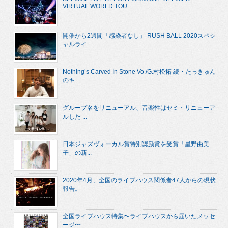
VIRTUAL WORLD TOU...
開催から2週間「感染者なし」 RUSH BALL 2020スペシ
ャルライ...
Nothing’s Carved In Stone Vo./G.村松拓 続・たっきゅん
のキ...
グループ名をリニューアル、音楽性はセミ・リニューア
ルした ...
日本ジャズヴォーカル賞特別奨励賞を受賞「星野由美
子」の新...
2020年4月、全国のライブハウス関係者47人からの現状
報告。
全国ライブハウス特集〜ライブハウスから届いたメッセ
ージ〜