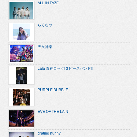
ALL iN FAZE
らくなつ
天女神樂
Lala 青春ロック!３ピースバンド!!
PURPLE BUBBLE
EVE OF THE LAIN
grating hunny