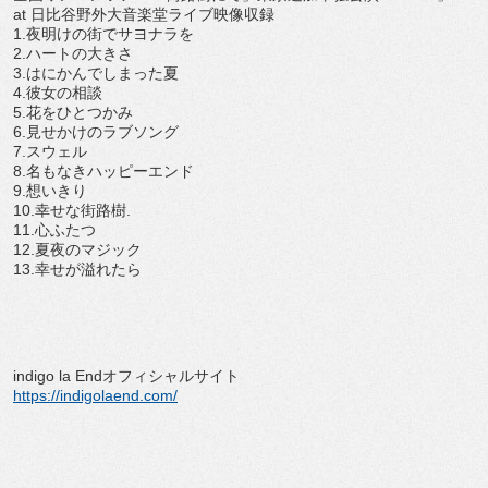
at 日比谷野外大音楽堂ライブ映像収録
1.夜明けの街でサヨナラを
2.ハートの大きさ
3.はにかんでしまった夏
4.彼女の相談
5.花をひとつかみ
6.見せかけのラブソング
7.スウェル
8.名もなきハッピーエンド
9.想いきり
10.幸せな街路樹.
11.心ふたつ
12.夏夜のマジック
13.幸せが溢れたら
indigo la Endオフィシャルサイト
https://indigolaend.com/