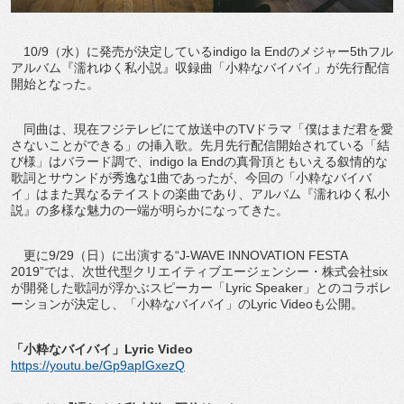
10/9（水）に発売が決定しているindigo la Endのメジャー5thフル
アルバム『濡れゆく私小説』収録曲「小粋なバイバイ」が先行配信
開始となった。
同曲は、現在フジテレビにて放送中のTVドラマ「僕はまだ君を愛
さないことができる」の挿入歌。先月先行配信開始されている「結
び様」はバラード調で、indigo la Endの真骨頂ともいえる叙情的な
歌詞とサウンドが秀逸な1曲であったが、今回の「小粋なバイバ
イ」はまた異なるテイストの楽曲であり、アルバム『濡れゆく私小
説』の多様な魅力の一端が明らかになってきた。
更に9/29（日）に出演する“J-WAVE INNOVATION FESTA
2019”では、次世代型クリエイティブエージェンシー・株式会社six
が開発した歌詞が浮かぶスピーカー「Lyric Speaker」とのコラボレ
ーションが決定し、「小粋なバイバイ」のLyric Videoも公開。
「小粋なバイバイ」Lyric Video
https://youtu.be/Gp9apIGxezQ