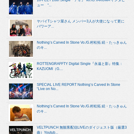
10-FEET 20th Single『アオ』 Vo./G.TAKUMA インタビ
ュー “...
ヤバイTシャツ屋さん メンバー3人が大使になって更に
パワーア...
Nothing’s Carved In Stone Vo./G.村松拓 続・たっきゅん
のキ...
ROTTENGRAFFTY Digital Single『永遠と影』特集：
KAZUOMI（G....
SPECIAL LIVE REPORT Nothing’s Carved In Stone
“Live on No...
Nothing’s Carved In Stone Vo./G.村松拓 続・たっきゅん
のキ...
VELTPUNCH 無観客配信LIVEのダイジェスト版（厳選3
曲）Youtub...