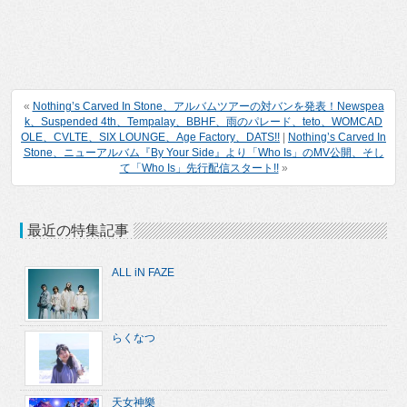
«
Nothing’s Carved In Stone、アルバムツアーの対バンを発表！Newspea
k、Suspended 4th、Tempalay、BBHF、雨のパレード、teto、WOMCAD
OLE、CVLTE、SIX LOUNGE、Age Factory、DATS!!
|
Nothing’s Carved In
Stone、ニューアルバム『By Your Side』より「Who Is」のMV公開、そし
て「Who Is」先行配信スタート!!
»
最近の特集記事
ALL iN FAZE
らくなつ
天女神樂