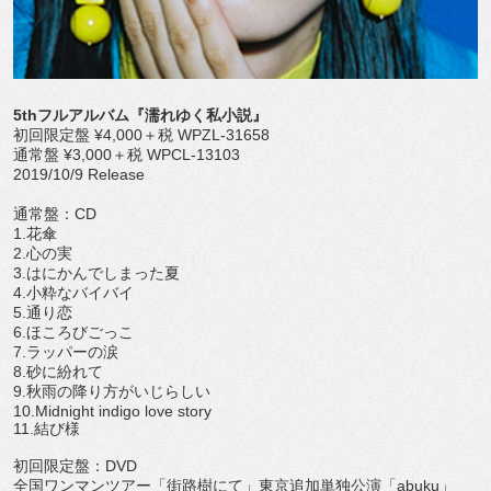
5thフルアルバム『濡れゆく私小説』
初回限定盤 ¥4,000＋税 WPZL-31658
通常盤 ¥3,000＋税 WPCL-13103
2019/10/9 Release
通常盤：CD
1.花傘
2.心の実
3.はにかんでしまった夏
4.小粋なバイバイ
5.通り恋
6.ほころびごっこ
7.ラッパーの涙
8.砂に紛れて
9.秋雨の降り方がいじらしい
10.Midnight indigo love story
11.結び様
初回限定盤：DVD
全国ワンマンツアー「街路樹にて」東京追加単独公演「abuku」