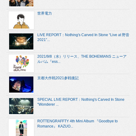
世界電力
LIVE REPORT：Nothing's Carved In Stone “Live at 野音
2021”...
2021/9/8（水）リリース、THE BOHEMIANS ニューア
ルバム『ess...
京都大作戦2021参戦後記
SPECIAL LIVE REPORT：Nothing's Carved In Stone
“Wonderer ...
ROTTENGRAFFTY 4th Mini Album 『Goodbye to
Romance』 KAZUO...