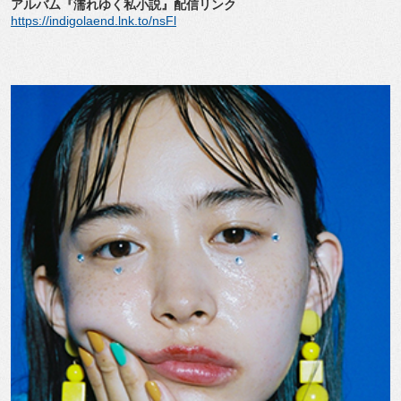
アルバム『濡れゆく私小説』配信リンク
https://indigolaend.lnk.to/nsFl