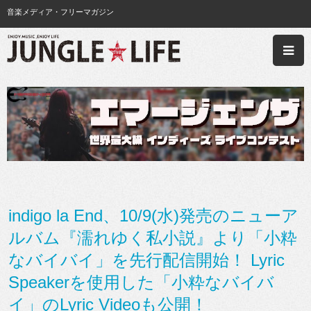
音楽メディア・フリーマガジン
indigo la End、10/9(水)発売のニューア
ルバム『濡れゆく私小説』より「小粋
なバイバイ」を先行配信開始！ Lyric
Speakerを使用した「小粋なバイバ
イ」のLyric Videoも公開！