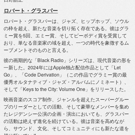
ロバート・グラスパー
ロバート・グラスパーは、ジャズ、ヒップホップ、
ソウル
の枠を超え、新たな音楽を切り拓く存在である。
彼はグラ
ミー賞を5回、エミー賞、
そしてピーボディ賞を受賞して
おり、単なる音楽家の域を超え、
一つの時代を象徴するム
ーブメントそのものと言える。
彼の画期的な「Black Radio」シリーズは、現代音楽の形を
一新した。
2024年にはApple独占配信作品として「Let
Go」、「Code Derivation」（
この作品でグラミー賞の最
優秀オルタナティブ・ジャズ・
アルバムにノミネート）、
そして「Keys to the City: Volume One」をリリースした。
映画音楽のスコア制作、
ジャンルを超えたスーパーグルー
プのリーダーとしての活動、
そして豪華なメンバーを集め
たレジデンシー公演の企画・
演出においても、グラスパー
の活動は絶えず進化を続けている。
彼は音楽を高めなが
ら、サウンド、文化、
そしてコミュニティにも新たな道を