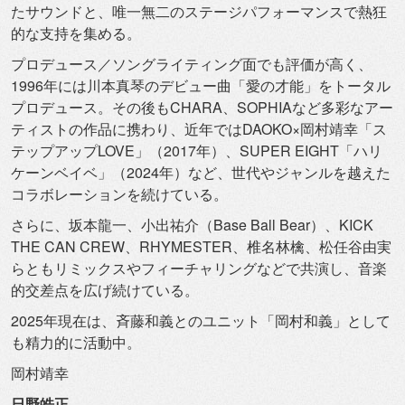
たサウンドと、
唯一無二のステージパフォーマンスで熱狂
的な支持を集める。
プロデュース／ソングライティング面でも評価が高く、
1996年には川本真琴のデビュー曲「愛の才能」
をトータル
プロデュース。その後もCHARA、
SOPHIAなど多彩なアー
ティストの作品に携わり、
近年ではDAOKO×岡村靖幸「ス
テップアップLOVE」（
2017年）、SUPER EIGHT「ハリ
ケーンベイベ」（2024年）など、
世代やジャンルを越えた
コラボレーションを続けている。
さらに、坂本龍一、小出祐介（Base Ball Bear）、KICK
THE CAN CREW、RHYMESTER、椎名林檎、
松任谷由実
らともリミックスやフィーチャリングなどで共演し、
音楽
的交差点を広げ続けている。
2025年現在は、斉藤和義とのユニット「岡村和義」
として
も精力的に活動中。
岡村靖幸
日野皓正