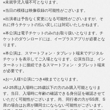
※未就学児入場不可となります。
※当日の模様は映像収録の可能性がございます。
※出演者は予告なく変更になる可能性がございますが、
そ
れに伴うチケットの払い戻しには対応いたしかねます。
※本公演は電子チケットのみのお取り扱いとなります。
チ
ケットのダウンロードには、
イープラスアプリが必要とな
ります。
※本公演は、スマートフォン・
タブレット端末でデジタル
チケットを表示してご入場となります。
公演当日は、イン
ターネットに接続できるスマートフォン・
タブレット端末
が必要です。
※お一人様1公演につき4枚までとなります。
※U-25席は入場時に25歳以下の方のみ購入可能となりま
す。
当日、
入場時に年齢の確認できる身分証を確認させて
いただく可能性がご
ざいます。尚、同行者の方がSS席、
S
席の場合はお席が隣同士にならない可能性がございます。