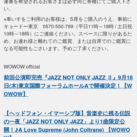
連番を希望されるお客さまは必ず同じ券種にてご購入下さ
い。
※車いすをご利用のお客様は、S席をご購入のうえ、
事前に
キョードー東京 0570-550-799（平日11時～18時 / 土日祝
10時～18時）にご連絡ください。
スペースに限りがあるた
め、お連れ様と離れてのご鑑賞、
または自席でのご鑑賞に
なる可能性もございます。
予めご了承ください。
WOWOW official
前回公演即完売『JAZZ NOT ONLY JAZZ Ⅱ』9月18
日(木)東京国際フォーラムホールAで開催決定！【
W
OWOW】
【ヘッドフォン・イマーシブ版】音楽史に残る伝説
の一夜「
JAZZ NOT ONLY JAZZ」より1曲限定公
開！♪A Love Supreme (John Coltrane) 【WOWO