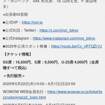
ィ・ホロベック、Sax. 松丸契、Tp. 山田丈造、P. 渡辺翔
太）
※出演者50音順
■公式HP：
https://jnoj.jp
■公式X(旧：Twitter)：
https://x.com/
jnoj_tokyo
■公式Instagram：
https://www.
instagram.com/jnoj_tokyo
■2025年公演スポット映像：
https://youtu.
be/Cy_yRTQZi1U
【チケット情報】
SS席：16,500円、S席：9,500円、U-25席 4,000円（全席
種すべて税込)
＜先行販売＞
2025年5月22日(木)10:00～6月1日(日)23:
59
WOWOW WEB会員先行：
https://www.wowow.co.
jp/ticket/ja
zznotonlyjazz2_
login.html
2025年6月5日(木)12:00～6月15日(日)23:
59