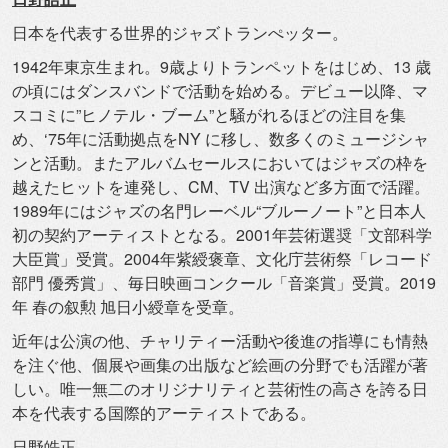
日本を代表する世界的ジャズトランぺッター。
1942年東京生まれ。9歳よりトランペットをはじめ、13 歳
の頃にはダンスバンドで活動を始める。デビュー以降、
マ
スコミに”ヒノテル・ブーム”と騒がれるほどの注目を集
め、‘
75年に活動拠点をNY に移し、数多くのミュージシャ
ンと活動。
またアルバムセールスにおいてはジャズの枠を
越えたヒットを連発
し、CM、TV 出演など多方面で活躍。
1989年にはジャズの名門レーベル“
ブルーノート”と日本人
初の契約アーティストとなる。
2001年芸術選奨「文部科学
大臣賞」受賞。
2004年紫綬褒章、文化庁芸術祭「レコード
部門 優秀賞」、毎日映画コンクール「音楽賞」受賞。2019
年 春の叙勲 旭日小綬章を受章。
近年は公演の他、
チャリティー活動や後進の指導にも情熱
を注ぐ他、
個展や画集の出版など絵画の分野でも活躍が著
しい。
唯一無二のオリジナリティと芸術性の高さを誇る日
本を代表する国
際的アーティストである。
日野皓正