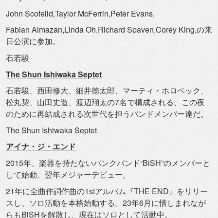
John Scofeild,Taylor McFerrin,Peter Evans,
Fabian Almazan,Linda Oh,Richard Spaven,Corey King,の来
日公演に参加。
石若駿
The Shun Ishiwaka Septet
石若駿、西田修大、細井徳太郎、マーティ・ホロベック、
松丸契、
山田丈造、渡辺翔太の7名で構成される、
この夜
のために再結成される次世代を担うバンドメンバー達だ。
The Shun Ishiwaka Septet
アイナ・ジ・エンド
2015年、楽器を持たないパンクバンド“BiSH”
のメンバーと
して始動、翌年メジャーデビュー。
21年に全曲作詞作曲の1stアルバム『THE END』をリリー
スし、ソロ活動を本格始動する。
23年6月に惜しまれなが
らもBiSHを解散し、
現在はソロとして活動中。