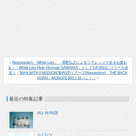
«
Newspeakの「White Lies」、澤野弘之によるリアレンジで生まれ変わ
る！「White Lies (feat. Hiroyuki SAWANO)」として5月30日にリリース決
定！
|
“MAN WITH A MISSION”新作EPツアーで[Alexandros]、THE BACK
HORN、MONGOL800と対バン！！
»
最近の特集記事
ALL iN FAZE
らくなつ