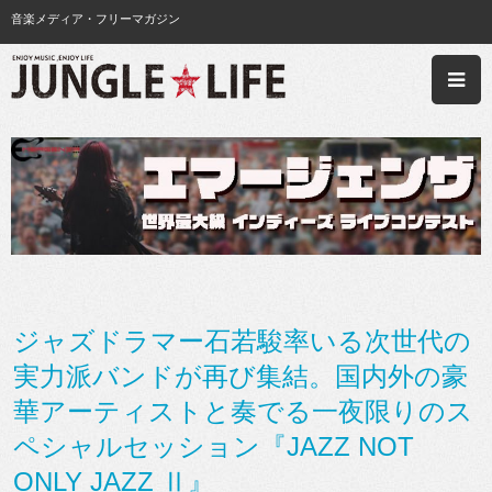
音楽メディア・フリーマガジン
ジャズドラマー石若駿率いる次世代の
実力派バンドが再び集結。国内外の豪
華アーティストと奏でる一夜限りのス
ペシャルセッション『JAZZ NOT
ONLY JAZZ Ⅱ』