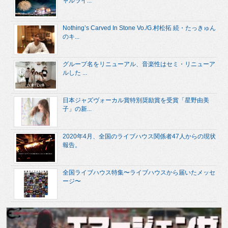
ャルライ...
Nothing’s Carved In Stone Vo./G.村松拓 続・たっきゅん
のキ...
グループ名をリニューアル、音楽性はセミ・リニューア
ルした ...
日本ジャズヴォーカル賞特別奨励賞を受賞「星野由美
子」の新...
2020年4月、全国のライブハウス関係者47人からの現状
報告。
全国ライブハウス特集〜ライブハウスから届いたメッセ
ージ〜