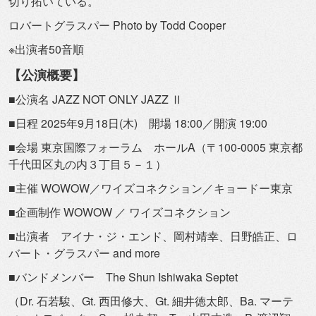
切り拓いている。
ロバートグラスパー Photo by Todd Cooper
※出演者50音順
【公演概要】
■公演名 JAZZ NOT ONLY JAZZ Ⅱ
■日程 2025年9月18日(木) 開場 18:00／開演 19:00
■会場 東京国際フォーラム ホールA（〒100-0005 東京都
千代田区丸の内３丁目５－１）
■主催 WOWOW／ワイズコネクション／キョードー東京
■企画制作 WOWOW ／ ワイズコネクション
■出演者 アイナ・ジ・エンド、岡村靖幸、日野皓正、ロ
バート・グラスパー and more
■バンドメンバー The Shun Ishiwaka Septet
（Dr. 石若駿、Gt. 西田修大、Gt. 細井徳太郎、Ba. マーテ