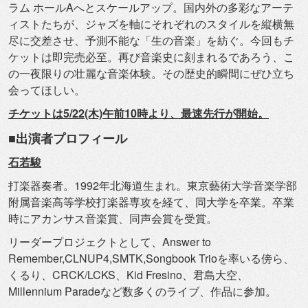
ラム ホールAへとスケールアップ。
国内外の多彩なアーテ
ィストたちが、
ジャズを軸にそれぞれのスタイルを縦横無
尽に交差させ、
予測不能な「生の音楽」を紡ぐ。今回もチ
ケットは即完売必至。
再び音楽史に刻まれるであろう、こ
の一夜限りの壮麗な音楽体験。
その歴史的瞬間にぜひ立ち
会ってほしい。
チケットは5/22(木)午前10時より、最速先行が開始。
■出演者プロフィール
石若駿
打楽器奏者。1992年北海道生まれ。
東京藝術大学音楽学部
附属音楽高等学校打楽器専攻を経て、
同大学を卒業。卒業
時にアカンサス音楽賞、同声会賞を受賞。
リーダープロジェクトとして、Answer to
Remember,CLNUP4,SMTK,Songbook Trioを率いる傍ら、
くるり、CRCK/LCKS、Kid Fresino、君島大空、
Millennium Paradeなど数多くのライブ、作品に参加。