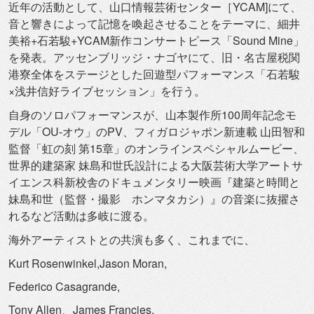
近年の活動として、山口情報芸術センター［YCAM]にて、
音と響きによって記憶を喚起させることをテーマに、細井
美裕+
石若駿+YCAM新作コンサートピース「Sound Mine」
を発表。アッセンブリッジ・ナゴヤにて、旧・
名古屋税関
港寮全体をステージとした回遊型パフォーマンス「
石若駿
×浅井信好ライブセッション」を行う。
自身のソロパフォーマンスが、山本製作所100周年記念モ
デル「
OU-オウ」のPV、フィガロジャポン新連載 山田智和
監督「虹の刻 第15章」のオンラインスペシャルムービー、
世界的建築家 妹島和世氏設計による大阪芸術大学アートサ
イエンス科新校舎のド
キュメンタリー映画『建築と時間と
妹島和世（監督・撮影 ホンマタカシ）』の音楽に抜擢さ
れるなど活動は多岐に渡る。
海外アーティストとの共演も多く、これまでに、
Kurt Rosenwinkel,Jason Moran,
Federico Casagrande,
Tony Allen、James Francies,