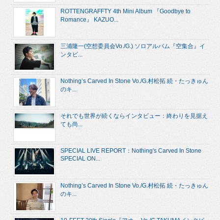
ROTTENGRAFFTY 4th Mini Album 『Goodbye to
Romance』 KAZUO...
三浦隆一(空想委員会Vo./G.) ソロアルバム『空集合』イ
ンタビ...
Nothing’s Carved In Stone Vo./G.村松拓 続・たっきゅん
のキ...
それでも世界が続くならインタビュー：終わりを見据え
ても尚...
SPECIAL LIVE REPORT：Nothing's Carved In Stone
SPECIAL ON...
Nothing’s Carved In Stone Vo./G.村松拓 続・たっきゅん
のキ...