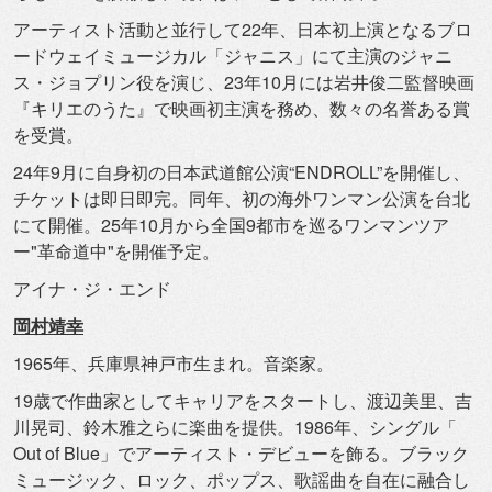
アーティスト活動と並行して22年、
日本初上演となるブロ
ードウェイミュージカル「ジャニス」
にて主演のジャニ
ス・ジョプリン役を演じ、
23年10月には岩井俊二監督映画
『キリエのうた』
で映画初主演を務め、数々の名誉ある賞
を受賞。
24年9月に自身初の日本武道館公演“ENDROLL”
を開催し、
チケットは即日即完。同年、
初の海外ワンマン公演を台北
にて開催。
25年10月から全国9都市を巡るワンマンツア
ー"革命道中"
を開催予定。
アイナ・ジ・エンド
岡村靖幸
1965年、兵庫県神戸市生まれ。音楽家。
19歳で作曲家としてキャリアをスタートし、渡辺美里、
吉
川晃司、鈴木雅之らに楽曲を提供。1986年、シングル「
Out of Blue」でアーティスト・デビューを飾る。
ブラック
ミュージック、ロック、ポップス、
歌謡曲を自在に融合し