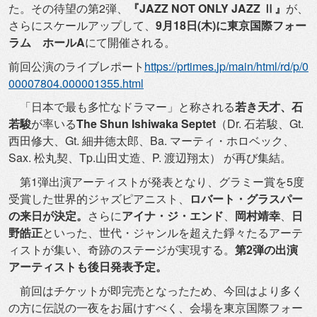
た。その待望の第2弾、
『JAZZ NOT ONLY JAZZ Ⅱ』
が、
さらにスケールアップして、
9月18日(木)
に東京国際フォー
ラム ホールA
にて開催される。
前回公演のライブレポート
https://prtimes.
jp/main/html/rd/p/0
00007804.
000001355.html
「日本で最も多忙なドラマー」と称される
若き天才、石
若駿
が率い
る
The Shun Ishiwaka Septet
（Dr. 石若駿、Gt.
西田修大、Gt. 細井徳太郎、Ba. マーティ・ホロベック、
Sax. 松丸契、Tp.山田丈造、P. 渡辺翔太） が再び集結。
第1弾出演アーティストが発表となり、
グラミー賞を5度
受賞した世界的ジャズピアニスト、
ロバート・
グラスパー
の来日が決定。
さらに
アイナ・ジ・エンド
、
岡村靖幸
、
日
野皓正
といった、世代・
ジャンルを超えた錚々たるアーテ
ィストが集い、
奇跡のステージが実現する。
第2弾の出演
アーティストも後日発表
予定。
前回はチケットが即完売となったため、
今回はより多く
の方に伝説の一夜をお届けすべく、
会場を東京国際フォー