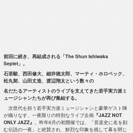
前回に続き、再結成される「The Shun Ishiwaka
Septet」。
石若駿、西田修大、細井徳太郎、マーティ・ホロベック、
松丸契、
山田丈造、渡辺翔太という数々の
名だたるアーティストのライブを支えてきた若手実力派ミ
ュージシ
ャンたちが再び集結する。
次世代を担う若手実力派ミュージシャンと豪華ゲスト陣
が織りなす
、一夜限りの特別なライブ企画
『JAZZ NOT
ONLY JAZZ』
。昨年6月の初開催では、「
音楽史に名を刻
む伝説の一夜」と絶賛され、
鮮烈な印象を残して幕を閉じ