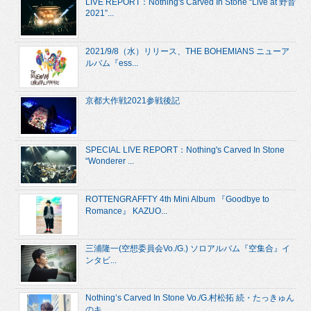
LIVE REPORT：Nothing's Carved In Stone “Live at 野音
2021”...
2021/9/8（水）リリース、THE BOHEMIANS ニューア
ルバム『ess...
京都大作戦2021参戦後記
SPECIAL LIVE REPORT：Nothing's Carved In Stone
“Wonderer ...
ROTTENGRAFFTY 4th Mini Album 『Goodbye to
Romance』 KAZUO...
三浦隆一(空想委員会Vo./G.) ソロアルバム『空集合』イ
ンタビ...
Nothing’s Carved In Stone Vo./G.村松拓 続・たっきゅん
のキ...