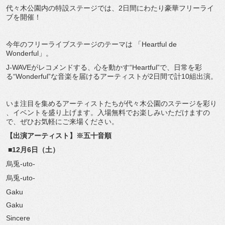
代々木公園内の特設ステージでは、
2日間にわたり豪華フリーライ
ブを開催！
今年のフリーライブステージのテーマは 「Heartful de
Wonderful」。
J-WAVEがレコメンドする、心を動かす“Heartful”
で、日常を彩
る“Wonderful”
な音楽を届けるアーティストが2日間で計10組出演。
いま注目を集めるアーティストたちが代々木公園のステージを彩り
、イベントを盛り上げます。
入場無料でお楽しみいただけますの
で、
ぜひお気軽にご来場ください。
【出演アーティスト】※五十音順
■12月6日（土）
烏兎-uto-
烏兎-uto-
Gaku
Gaku
Sincere