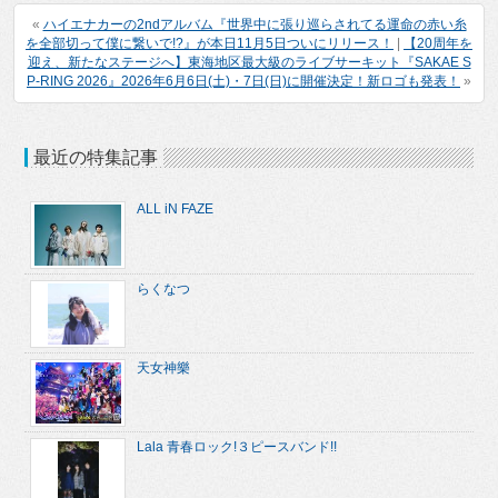
«
ハイエナカーの2ndアルバム『世界中に張り巡らされてる運命の赤い糸
を全部切って僕に繋いで!?』が本日11月5日ついにリリース！
|
【20周年を
迎え、新たなステージへ】東海地区最大級のライブサーキット『SAKAE S
P-RING 2026』2026年6月6日(土)・7日(日)に開催決定！新ロゴも発表！
»
最近の特集記事
ALL iN FAZE
らくなつ
天女神樂
Lala 青春ロック!３ピースバンド!!