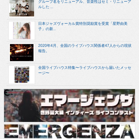
グループ名をリニューアル、音楽性はセミ・リニューア
ルした ...
日本ジャズヴォーカル賞特別奨励賞を受賞「星野由美
子」の新...
2020年4月、全国のライブハウス関係者47人からの現状
報告。
全国ライブハウス特集〜ライブハウスから届いたメッセ
ージ〜