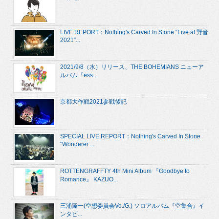
LIVE REPORT：Nothing's Carved In Stone “Live at 野音
2021”...
2021/9/8（水）リリース、THE BOHEMIANS ニューア
ルバム『ess...
京都大作戦2021参戦後記
SPECIAL LIVE REPORT：Nothing's Carved In Stone
“Wonderer ...
ROTTENGRAFFTY 4th Mini Album 『Goodbye to
Romance』 KAZUO...
三浦隆一(空想委員会Vo./G.) ソロアルバム『空集合』イ
ンタビ...