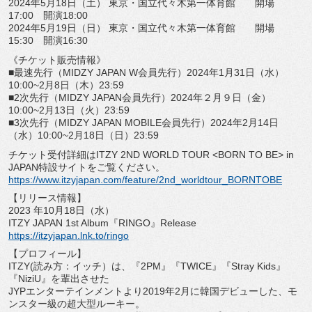
2024
年
5
月
18
日（土） 東京・国立代々木第一体育館 開場
17:00
開演
18:00
2024
年
5
月
19
日（日） 東京・国立代々木第一体育館 開場
15:30
開演
16:30
《チケット販売情報》
■最速先行（
MIDZY JAPAN W
会員先行）
2024
年
1
月
31
日（水）
10:00~2
月
8
日（
木）
23:59
■
2
次先行（
MIDZY JAPAN
会員先行）
2024
年２月９日（金）
10:00~2
月
13
日（火）
23:59
■
3
次先行（
MIDZY JAPAN MOBILE
会員先行）
2024
年
2
月
14
日
（水）
10:00~
2
月
18
日（日）
23:59
チケット受付詳細は
ITZY
2ND WORLD TOUR <BORN TO BE> in
JAPAN
特設サイトをご覧ください。
https://www.itzyjapan.com/
feature/2nd_worldtour_BORNTOBE
【リリース情報】
2023
年
10
月
18
日（水）
ITZY JAPAN 1st Album
『
RINGO
』
Release
https://itzyjapan.lnk.to/ringo
【プロフィール】
ITZY(
読み方：イッチ）は、『
2PM
』『
TWICE
』『
St
ray Kids
』
『
NiziU
』を輩出させた
JYP
エンターテインメントより
2019
年
2
月に韓国デビューし
た、モ
ンスター級の超大型ルーキー。