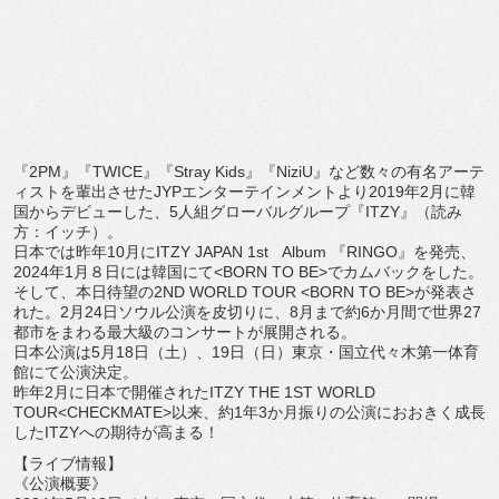
『
2PM
』『
TWICE
』『
Stray Kids
』『
NiziU
』
など数々の有名アーテ
ィストを輩出させた
JYP
エンターテインメ
ントより
2019
年
2
月に韓
国からデビューした、
5
人組グローバ
ルグループ『
ITZY
』（読み
方：イッチ）。
日本では昨年
10
月に
ITZY JAPAN 1st
Album
『
RINGO
』を発売、
2024
年
1
月８日には韓国にて
<
BORN TO BE>
でカムバックをした。
そして、本日待望の
2ND WORLD TOUR <BORN TO BE>
が発表さ
れた。
2
月
24
日ソウル公演を皮切りに、
8
月まで
約
6
か月間で世界
27
都市をまわる最大級のコンサートが展開され
る。
日本公演は
5
月
18
日（土）、
19
日（日）東京・
国立代々木第一体育
館にて公演決定。
昨年
2
月に日本で開催された
ITZY THE 1ST WORLD
TOUR
<CHECKMATE>
以来、約
1
年
3
か月振りの公演に
おおきく成長
した
ITZY
への期待が高まる！
【ライブ情報】
《公演概要》