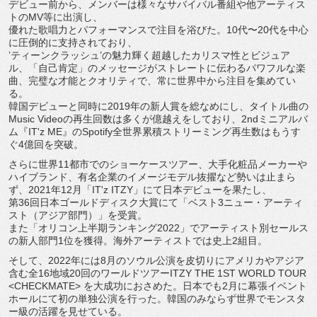
デビュー前から、
メンバーは様々なサバイバル番組や他アーティス
トの
MV
等に出演
し、
優れた歌唱力とパフォーマンスで注目を浴びた。
10
代〜
20
代を
中心
に圧倒的に支持されており、
’ティーンクラッシュ’
の魅力輝く超越したカリスマ性とビジュア
ル、「自己肯定」
のメッセージがストレートに伝わるパワフルな楽
曲、
完璧な才能とクオリティで、常に世界中から注目を集めてい
る。
韓国デビューと同時に
2019
年の新人賞を総なめにし、
タイトル曲の
Music Video
の再生回数は多くが億越えをしており、
2nd
ミニアル
バ
ム『
IT'z ME
』の
Spotify
全世界累積ストリーミング再生数はもうす
ぐ
4
億回を突破。
さらに世界
11
都市でのショーケースツアー、
大手化粧品メーカーや
ハイブランド、
有名企業のイメージモデル抜擢など勢いは止まら
ず、
2021
年
1
2
月「
IT'z ITZY
」にて日本デビューを果たし、
第
36
回日本ゴールドディスク大賞にて「ベスト
3
ニュー・
アーティ
スト（アジア部門）」を受賞。
また「オリコン上半期ランキング
2022
」
でアーティスト別セールス
の新人部門
1
位を獲得。
海外アーティストでは史上
2
組目。
そして、
2022
年には
8
月のソウル公演を皮切りにアメリカやア
ジア
含む全
16
地域
20
回のワールドツアー
ITZY THE 1ST WORLD TOUR
<CHECKMATE>
を大成功におさめた。日本でも
2
月に幕張イベント
ホールにて初の
単独公演を行った。韓国のみならず世界でモンスタ
ー級の活躍を見
せている。