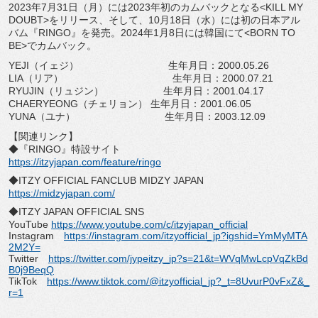
2023
年
7
月
31
日（月）には
2023
年初のカムバックとなる
<KILL MY
DOUBT>
をリリース、そして、
10
月
18
日（水）
には初の日本アル
バム『
RINGO
』を発売。
2024
年
1
月
8
日
には韓国にて
<BORN TO
BE>
でカムバック。
YEJI
（イェジ） 生年月日：
2000.05.26
LIA
（リア） 生年月日：
2000.07.21
RYUJIN
（リュジン） 生年月日：
2001.04.17
CHAERYEONG
（チェリョン） 生年月日：
2001.06.05
YUNA
（ユナ） 生年月日：
2003.12.09
【関連リンク】
◆『
RINGO
』特設サイト
https://itzyjapan.com/feature/
ringo
◆
ITZY OFFICIAL FANCLUB MIDZY JAPAN
https://midzyjapan.com/
◆
ITZY JAPAN OFFICIAL SNS
YouTube
https://www.youtube.com/c/
itzyjapan_official
Instagram
https://instagram.com/
itzyofficial_jp?igshid=
YmMyMTA
2M2Y=
Twitter
https://twitter.com/jypeitzy_
jp?s=21&t=
WVqMwLcpVqZkBd
B0j9BeqQ
TikTok
https://www.tiktok.com/@
itzyofficial_jp?_t=
8UvurP0vFxZ&_
r=1