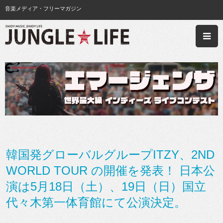
音楽メディア・フリーマガジン
韓国発グローバルグループITZY、2ND
WORLD TOUR
の開催を発表！ 日本公
演は5月18日（土）、19日（日）国立
代々木第一体育館にて公演決定。