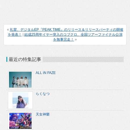
«
礼賛、デジタルEP『PEAK TIME』のリリース＆リリースパーティの開催
を発表！
|
結成25周年イヤー突入のコブクロ、全国ツアーファイナル公演
を無事完走！
»
最近の特集記事
ALL iN FAZE
らくなつ
天女神樂