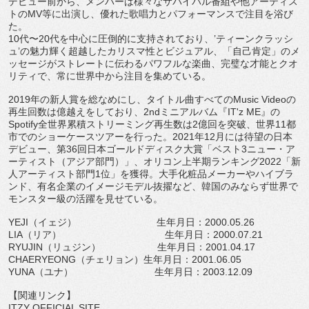
デビュー前から、
メンバーは様々なサバイバル番組や他アーティス
トの
MV
等に出演
し、優れた歌唱力とパフォーマンスで注目を浴び
た。
10
代〜
20
代を中心に圧倒的に支持されており、
’
ティーンクラ
ッシ
ュ
’
の魅力輝く超越したカリスマ性とビジュアル、「
自己肯定」のメ
ッセージがストレートに伝わるパワフルな楽曲、
完璧な才能とクオ
リティで、常に世界中から注目を集めている。
2019
年の新人賞を総なめにし、タイトル曲すべての
Music Video
の
再生回数は億越えをしており、
2nd
ミニアルバム『
IT'z ME
』の
Spotify
全世界累積ストリーミング再生数は
2
億回
を突破、世界
11
都
市でのショーケースツアーを行った。
2021
年
12
月には待望の日本
デビュー、第
36
回日本ゴールドディスク
大賞「ベスト
3
ニュー・ア
ーティスト（アジア部門）」、
オリコン上半期ランキング
2022
「新
人アーティスト部門
1
位」
を獲得。大手化粧品メーカーやハイブラ
ンド、
有名企業のイメージモデル抜擢など、
韓国のみならず世界で
モンスター級の活躍を見せている。
YEJI
（イェジ）
生年月日：
2000.05.26
LIA
（リア）
生年月日：
2000.07.21
RYUJIN
（リュジン）
生年月日：
2001.04.17
CHAERYEONG
（チェリョン）生年月日：
2001.06.
05
YUNA
（ユナ）
生年月日：
2003.12.09
【関連リンク】
ITZY OFFICIAL SITE