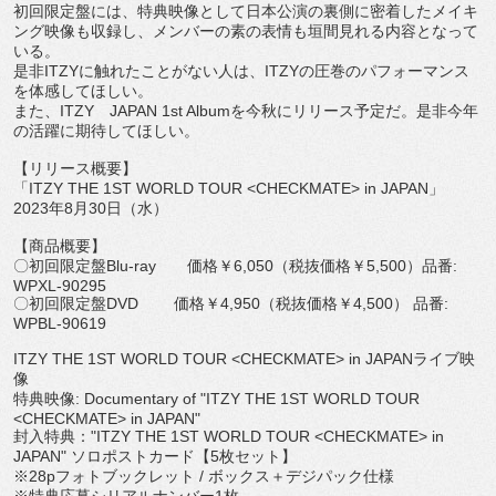
初回限定盤には、
特典映像として日本公演の裏側に密着したメイキ
ング映像も収録し
、メンバーの素の表情も垣間見れる内容となって
いる。
是非
ITZY
に触れたことがない人は、
ITZY
の圧巻のパフォー
マンス
を体感してほしい。
また、
ITZY
JAPAN 1st Album
を今秋にリリース予定だ。
是非今年
の活躍に期待してほしい。
【リリース概要】
「
ITZY THE 1ST WORLD TOUR <CHECKMATE> in JAPAN
」
2023
年
8
月
30
日（水）
【商品概要】
〇初回限定盤
Blu-ray
価格￥
6,050
（税抜価格￥
5,500
）品番
:
WPXL-90295
〇初回限定盤
DVD
価格￥
4,950
（税抜価格￥
4,500
） 品番
:
WPBL-90619
ITZY THE 1ST WORLD TOUR <CHECKMATE> in JAPAN
ライブ映
像
特典映像
: Documentary of "ITZY THE 1ST WORLD TOUR
<CHECKMATE> in JAPAN"
封入特典：
"ITZY THE 1ST WORLD TOUR <CHECKMATE> in
JAPAN"
ソロポストカード【
5
枚セット】
※
28p
フォトブックレット
/
ボックス＋デジパック仕様