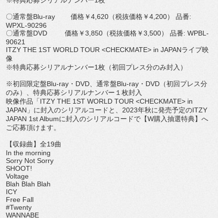
※特典応募シリアルナンバー
1
枚
〇通常盤
Blu-ray
価格￥
4,620
（税抜価格￥
4,200
） 品番
:
WPXL-90296
〇通常盤
DVD
価格￥
3,850
（税抜価格￥
3,500
） 品番
: WPBL-
90621
ITZY THE 1ST WORLD TOUR <CHECKMATE> in JAPAN
ライブ映
像
※特典応募シリアルナンバー
1
枚（初回プレス分のみ封入）
※初回限定盤
Blu-ray
・
DVD
、通常盤
Blu-ray
・
D
VD
（初回プレス分
のみ）、特典応募シリアルナンバー１枚封入
映像作品「
ITZY THE 1ST WORLD TOUR <CHECKMATE> in
JAPAN
」に封入のシリアルコードと、
2023
年秋に発売予定
の
ITZY
JAPAN 1st Album
に封入のシリアルコードで【
W
購入抽選特典】
へ
ご応募頂けます。
【収録曲】全
19
曲
In the morning
Sorry Not Sorry
SHOOT!
Voltage
Blah Blah Blah
ICY
Free Fall
#Twenty
WANNABE