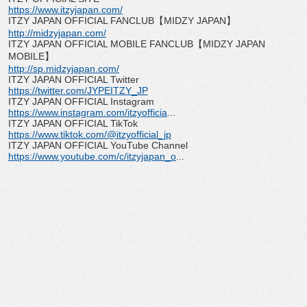
https://www.itzyjapan.com/
ITZY JAPAN OFFICIAL FANCLUB
【
MIDZY JAPAN
】
http://midzyjapan.com/
ITZY JAPAN OFFICIAL MOBILE FANCLUB
【
MIDZY JAPAN
MOBILE
】
http://sp.midzyjapan.com/
ITZY JAPAN OFFICIAL Twitter
https://twitter.com/JYPEITZY_
JP
ITZY JAPAN OFFICIAL Instagram
https://www.instagram.com/
itzyofficia
...
ITZY JAPAN OFFICIAL TikTok
https://www.tiktok.com/@
itzyofficial_jp
ITZY JAPAN OFFICIAL YouTube Channel
https://www.youtube.com/c/
itzyjapan_o
...