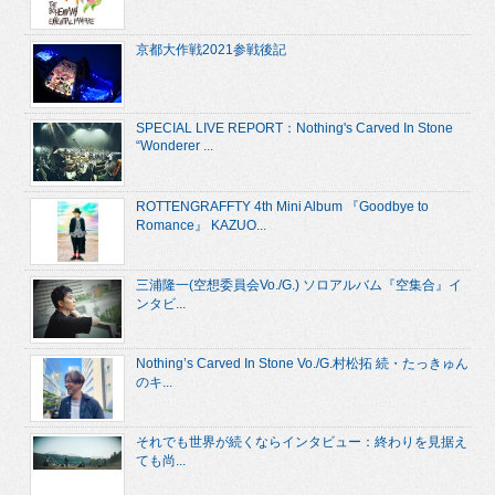
京都大作戦2021参戦後記
SPECIAL LIVE REPORT：Nothing's Carved In Stone
“Wonderer ...
ROTTENGRAFFTY 4th Mini Album 『Goodbye to
Romance』 KAZUO...
三浦隆一(空想委員会Vo./G.) ソロアルバム『空集合』イ
ンタビ...
Nothing’s Carved In Stone Vo./G.村松拓 続・たっきゅん
のキ...
それでも世界が続くならインタビュー：終わりを見据え
ても尚...