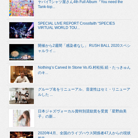
ヤバイTシャツ屋さん4th Full Album『You need the
Tank-top...
SPECIAL LIVE REPORT Crossfaith “SPECIES
VIRTUAL WORLD TOU...
開催から2週間「感染者なし」 RUSH BALL 2020スペシ
ャルライ...
Nothing’s Carved In Stone Vo./G.村松拓 続・たっきゅん
のキ...
グループ名をリニューアル、音楽性はセミ・リニューア
ルした ...
日本ジャズヴォーカル賞特別奨励賞を受賞「星野由美
子」の新...
2020年4月、全国のライブハウス関係者47人からの現状