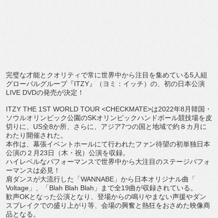
完璧な才能とクオリティで常に世界中から注目を集めている
5
人組
グローバルグループ『
ITZY
』（ヨミ：イッチ）の、
初の日本公演
LIVE DVD
の発売が決定！
ITZY THE 1ST WORLD TOUR <CHECKMATE>
は
2022
年
8
月韓国・
ソウルオリンピック公園の
SK
オリンピックハンドボール競技場を
皮
切りに、
US
全
8
か所、さらに、アジア
7
つの国と地域で約８カ
月に
わたり開催された。
本作は、
幕張イベントホールにて行われたファン待望の初単独日本
公演の２
月
23
日（木・祝）公演を収録。
ハイレベルなパフォーマンスで世界中から大注目のステージパフォ
ーマンスは必見！
肩ダンスが大流行した「
WANNABE
」から日本オリジナル曲「
Voltage
」、「
Blah Blah Blah
」まで全
19
曲が収録されている。
歓声
OK
となった公演となり、
登場からの鳴りやまない声援やダン
スブレイクでの盛り上がり等、
会場の興奮と熱狂をおさめた映像商
品となる。