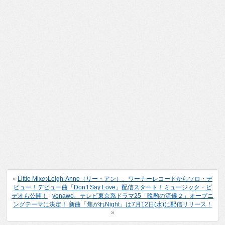
«
Little MixのLeigh-Anne（リー・アン）、ワーナーレコードからソロ・デ
ビュー！デビュー曲「Don’t Say Love」配信スタート！ミュージック・ビ
デオも公開！
|
yonawo、テレビ東京系ドラマ25「晩酌の流儀２」オープニ
ングテーマに決定！ 新曲「焦がれNight」は7月12日(水)に配信リリース！
»