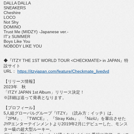
DALLA DALLA
SNEAKERS
Cheshire
LOCO
Not Shy
DOMINO
Trust Me (MIDZY) -Japanese ver.-
IT'z SUMMER
Boys Like You
NOBODY LIKE YOU
◆『
ITZY THE 1ST WORLD TOUR <CHECKMATE> in JAPAN
』特
設サイト
URL
：
https://itzyjapan.com/
feature/Checkmate_livedvd
【リリース情報】
2023
年 秋
「
ITZY JAPAN 1st Album
」リリース決定！
※詳細は追って発表となります。
【プロフィール】
5
人組グローバルグループ『
ITZY
』（読み方：イッチ）は、
『
2PM
』、『
TWICE
』、『
Stray Kids
』、『
NiziU
』を輩出させた
JYP
エンターテインメ
ントより
2019
年
2
月にデビューした、
モンス
ター級の超大型ルーキー。