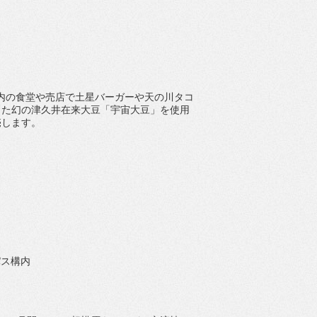
ス内の食堂や売店で土星バーガーや天の川
タコ
きた幻の
津久井在来大豆「宇宙大豆」
を使用
売します。
パス構内