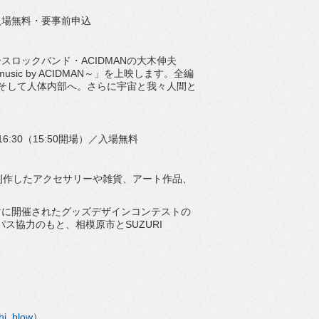
／入場無料・要事前申込
ースロックバン
ド・ACIDMANの大木伸夫
music by ACIDMAN～」を上映します。
全編
そして人体内部へ。
さらに宇宙と我々人間と
16:30（15:50開場）／
入場無料
制作したアクセサリーや雑貨、アート作品、
マに開催されたグッズデザインコンテストの
ンパス協力のもと、
相模原市とSUZURI
i_blow
）