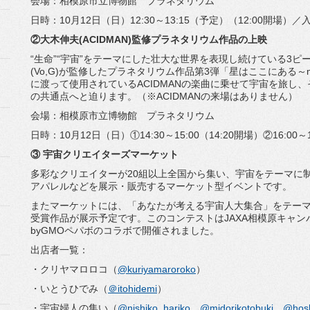
会場：相模原市立博物館 プラネタリウム
日時：10月12日（日）12:30～13:15（予定）（
12:00開場）
②大木伸夫(ACIDMAN)監修プラネタリウム作品の上映
“生命”“宇宙”
をテーマにした壮大な世界を表現し続けている3ピ
(Vo,G)
が監修したプラネタリウム作品第3弾「星はここにある～
に渡って使用されているACIDMANの楽曲に乗せて宇宙を
旅し、
の共通点へと迫ります。（※
ACIDMANの来場はありません）
会場：相模原市立博物館 プラネタリウム
日時：10月12日（日）①14:30～15:00（14:
20開場）②16:00～
③ 宇宙クリエイターズマーケット
多彩なクリエイターが20組以上全国から集い、
宇宙をテーマに
アパレルなどを展示・販売するマーケット型イベントです。
またマーケットには、「あなたが考える宇宙人大集合」
をテー
受賞作品が展示
予定です。
このコンテストはJAXA相模原キャ
byGMOペパボのコラボで開催されました。
出店者一覧：
・クリヤマロロコ（
@kuriyamaroroko
）
・いとうひでみ（
＠itohidemi
）
・宇宙婦人の集い（
@nishiko_hariko
、
@
midorikotobuki
、
@hosh