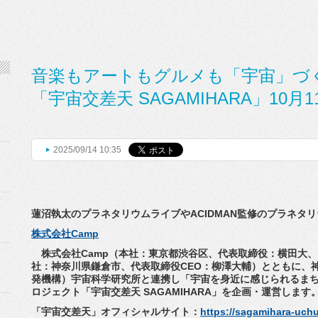
音楽もアートもグルメも「宇宙」づく
「宇宙交差天 SAGAMIHARA」10月
2025/09/14 10:35
蓮沼執太のプラネタリウムライブやACIDMAN監修のプラネタ
リ
株式会社Camp
株式会社Camp（本社：東京都渋谷区、代表取締役：横田大、
社：神奈川県鎌倉市、
代表取締役CEO：柳澤大輔）とともに、
発機構）
宇宙科学研究所と連携し「宇宙を身近に感じられるまち
ロジェクト「宇宙交差天 SAGAMIHARA」を企画・運営します
「宇宙交差天」オフィシャルサイト：
https://
sagamihara-uchu