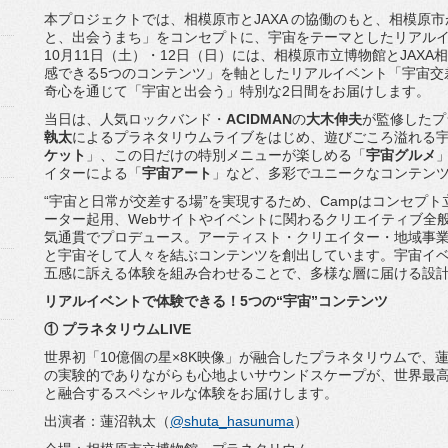
本プロジェクトでは、相模原市とJAXA の協働のもと、相模原
と、出会うまち」をコンセプトに、
宇宙をテーマとしたリアルイ
10月11日（土）・12日（日）には、
相模原市立博物館とJAXA
感できる5つのコンテンツ」を軸としたリアルイベント「
宇宙交
奇心を通じて「
宇宙と出会う」特別な2日間をお届けします。
当日は、人気ロックバンド・
ACIDMAN
の
大木伸夫
が監修した
プ
執太
によるプラネタリ
ウムライブをはじめ、
遊びごころ溢れる
ケッ
ト
」、この日だけの特別メニューが楽しめる「
宇宙グルメ
イターによる「
宇宙アート
」など、多彩でユニークなコンテン
“宇宙と日常が交差する場”を実現するため、
Campはコンセプ
ーター起用、
Webサイトやイベントに関わるクリエイティブ全
気通貫でプロデュース。
アーティスト・クリエイター・
地域事
と宇宙そして人々を結ぶコンテンツを創出しています。
宇宙イ
五感に訴える体験を組み合わせることで、
多様な層に届ける設
リアルイベントで体験できる！5つの“宇宙”コンテンツ
① プラネタリウムLIVE
世界初「10億個の星×8K映像」が融合したプラネタリウムで、
の実験的でありながらも心地よいサウンドスケープが、
世界最
と融合するスペ
シャルな体験をお届けします。
出演者：蓮沼執太（
@shuta_hasunuma
）