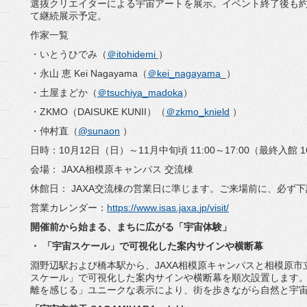
選抜クリエイターによる宇宙アートを展示。
イベント終了後も約
て継続展示予定。
作家一覧
・いとうひでみ（
＠itohidemi
）
・永山 恵 Kei Nagayama（
＠kei_nagayama
_）
・土屋まどか（
＠tsuchiya_madoka
）
・ZKMO（DAISUKE KUNII）（
＠zkmo_knield
）
・仲村直（
@sunaon
）
日時：10月12日（日）～11月中旬頃 11:00～17:00（最終入館 
会場： JAXA相模原キャンパス 交流棟
休館日： JAXA交流棟の営業日に準じます。ご来場前に、
必ず下
営業カレンダー：
https://www.isas.jaxa.
jp/visit/
開催前から始まる、まちに広がる「宇宙体験」
・ 「宇宙スケール」で可視化した案内サインや横断幕
淵野辺駅および橋本駅から、
JAXA相模原キャンパスと相模原
スケール」
で可視化した案内サインや横断幕を順次設置します
離を感じる」
ユニークな表示により、
街を歩きながら自然と宇