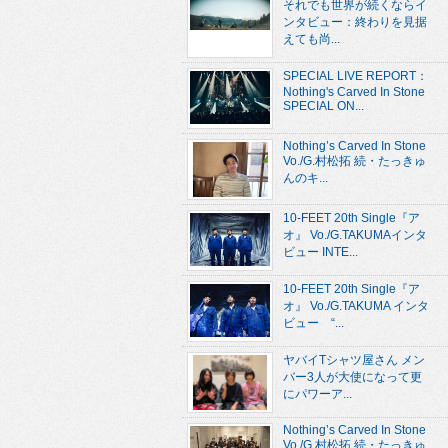
それでも世界が続くならイ
ンタビュー：終わりを見据
えても尚...
SPECIAL LIVE REPORT：
Nothing's Carved In Stone
SPECIAL ON...
Nothing’s Carved In Stone
Vo./G.村松拓 続・たっきゅ
んのキ...
10-FEET 20th Single『ア
オ』 Vo./G.TAKUMAインタ
ビュー INTE...
10-FEET 20th Single『ア
オ』 Vo./G.TAKUMA インタ
ビュー “...
ヤバイTシャツ屋さん メン
バー3人が大使になって更
にパワーア...
Nothing’s Carved In Stone
Vo./G.村松拓 続・たっきゅ