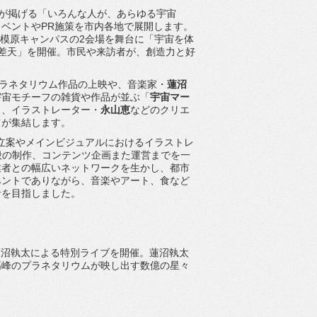
市が掲げる「いろんな人が、
あらゆる宇宙
ベントやPR施策を市内各地で展開し
ます。
相模原キャンパスの2会場を舞台に「
宇宙を体
差天」を開催。市民や来訪者が、創造力と好
ラネタリウム作品の上映や、音楽家・
蓮沼
宇宙モチーフの雑貨や作品が並ぶ「
宇宙マー
」、
イラストレーター・
永山恵
などのクリエ
ツが集結します。
ト立案やメインビジュアルにおけるイラストレ
般の制作、
コンテンツ企画また運営までを一
業者との幅広いネットワークを生かし、
都市
ベントでありながら、音楽やアート、
食など
計を目指しました。
蓮沼執太による特別ライブを開催。
蓮沼執太
高峰のプラネタリウムが映し出す数億の星々