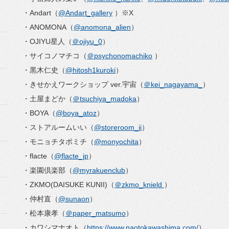
・Andart（
@Andart_gallery
）※X
・ANOMONA（
@anomona_alien
）
・OJIYU星人（
＠ojiyu_0
）
・サイコノマチコ（
＠psychonomachiko
）
・黒木仁史（
@hitosh1kuroki
）
・きせかえワークショップ ver.宇宙（
＠kei_nagayama_
）
・土屋まどか（
＠tsuchiya_madoka
）
・BOYA（
@boya_atoz
）
・ストアルームいい（
@storeroom_ii
）
・モニョチタポミチ（
@monyochita
）
・flacte（
@flacte_jp
）
・楽園倶楽部（
@myrakuenclub
）
・ZKMO(DAISUKE KUNII)（
＠zkmo_knield
）
・仲村直（
@sunaon
）
・松本康孝（
＠paper_matsumo
）
・カワシマナオト（
https://www.
naotokawashima.com/
）