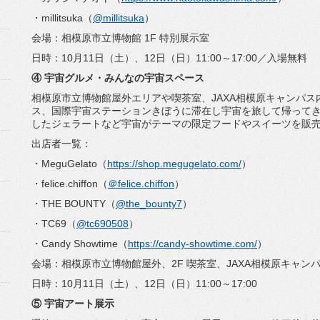
・millitsuka（
@millitsuka
）
会場：相模原市立博物館 1F 特別展示室
日時：10月11日（土）、12日（日）11:00～17:
00／入場無料
④ 宇宙グルメ・みんなの宇宙スペース
相模原市立博物館屋外エリアや喫茶室、
JAXA相模原キャンパ
ス、
国際宇宙ステーションきぼうに滞在し宇宙を旅して帰って
したジェラートなど宇宙がテーマの限定フードやスイーツを
販
出店者一覧：
・MeguGelato（
https://shop.
megugelato.com/
）
・felice.chiffon（
＠felice.
chiffon
）
・THE BOUNTY（
@the_bounty7
）
・TC69（
@tc690508
）
・Candy Showtime（
https://candy-
showtime.com/
）
会場：相模原市立博物館屋外、2F 喫茶室、JAXA相模原キャン
日時：10月11日（土）、12日（日）11:00～17:00
⑤ 宇宙アート展示