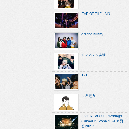
EVE OF THE LAIN
grating hunny
ロマネスク実験
171
世界電力
LIVE REPORT：Nothing's
Carved In Stone “Live at 野
音2021”...