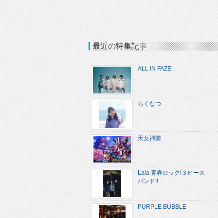
最近の特集記事
ALL iN FAZE
らくなつ
天女神樂
Lala 青春ロック!３ピース
バンド!!
PURPLE BUBBLE