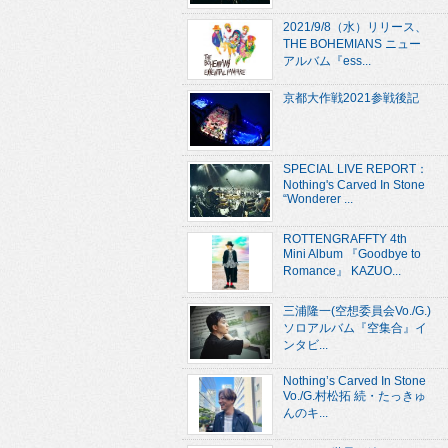
2021/9/8（水）リリース、
THE BOHEMIANS ニュー
アルバム『ess...
京都大作戦2021参戦後記
SPECIAL LIVE REPORT：
Nothing's Carved In Stone
“Wonderer ...
ROTTENGRAFFTY 4th
Mini Album 『Goodbye to
Romance』 KAZUO...
三浦隆一(空想委員会Vo./G.)
ソロアルバム『空集合』イ
ンタビ...
Nothing’s Carved In Stone
Vo./G.村松拓 続・たっきゅ
んのキ...