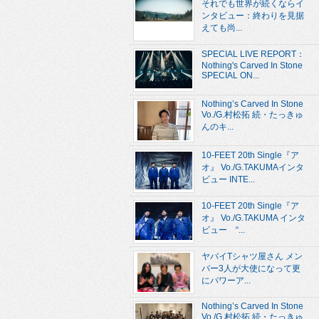
それでも世界が続くならイ
ンタビュー：終わりを見据
えても尚...
SPECIAL LIVE REPORT：
Nothing's Carved In Stone
SPECIAL ON...
Nothing’s Carved In Stone
Vo./G.村松拓 続・たっきゅ
んのキ...
10-FEET 20th Single『ア
オ』 Vo./G.TAKUMAインタ
ビュー INTE...
10-FEET 20th Single『ア
オ』 Vo./G.TAKUMA インタ
ビュー “...
ヤバイTシャツ屋さん メン
バー3人が大使になって更
にパワーア...
Nothing’s Carved In Stone
Vo./G.村松拓 続・たっきゅ