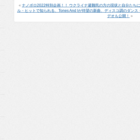
«
ナノボロ2022特別企画！！ ウクライナ避難民の方の現状と自分たち
ル・ヒットで知られる、Tones And Iが待望の新曲、ディスコ調のダンス
デオも公開！
»