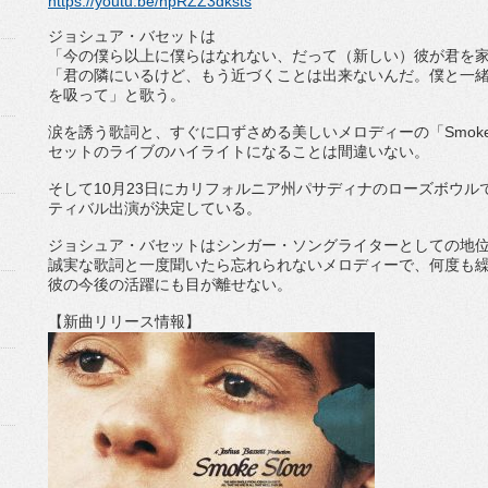
https://youtu.be/npRZZ3dksts
ジョシュア・バセットは
「今の僕ら以上に僕らはなれない、だって（新しい）
彼が君を
「君の隣にいるけど、もう近づくことは出来ないんだ。
僕と一
を吸って」
と歌う。
涙を誘う歌詞と、すぐに口ずさめる美しいメロディーの「
Smok
セットのライブのハ
イライトになることは間違いない。
そして
10
月
23
日にカリフォルニア州パサディナのローズボウル
ティバル出演が決定している。
ジョシュア・バセットはシンガー・
ソングライターとしての地
誠実な歌詞と一度聞いたら忘れられないメロディーで、
何度も
彼の今後の活躍にも目が離せない。
【新曲リリース情報】