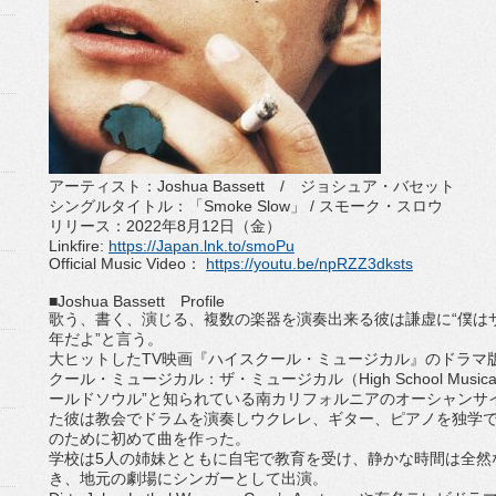
アーティスト：
Joshua Bassett
/
ジョシュア・バセット
シングルタイトル：「
Smoke Slow
」
/
スモーク・スロウ
リリース：
2022
年
8
月
12
日（金）
Linkfire:
https://Japan.lnk.
to/smoPu
Official Music Video
：
https://youtu.be/
npRZZ3dksts
■
Joshua Bassett
Profile
歌う、書く、演じる、複数の楽器を演奏出来る彼は謙虚に“
僕は
年だよ”と言う。
大ヒットした
TV
映画『ハイスクール・ミュージカル』
のドラマ
クール・ミュージカル：ザ・ミュージカル（
High School Musica
ールドソウル”
と知られている南カリフォルニアのオーシャンサ
た彼は教会でドラムを演奏しウクレレ、
ギター、ピアノを独学
のために初めて曲を作った。
学校は
5
人の姉妹とともに自宅で教育を受け、
静かな時間は全然
き、
地元の劇場にシンガーとして出演。