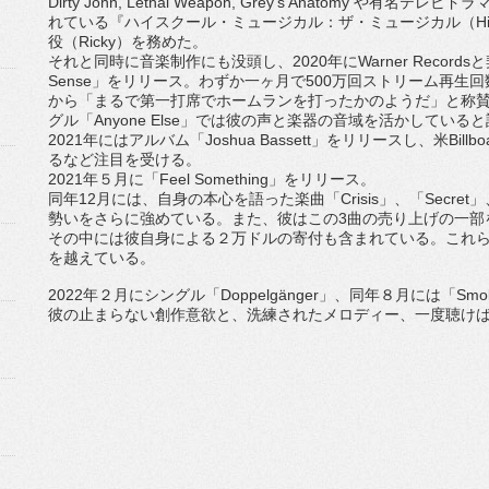
Dirty John, Lethal Weapon, Grey
’
s Anatomy
や有名テレビドラ
れている『ハイスクール・ミュージカル：
ザ・ミュージカル（
H
役（
Ricky
）を務めた。
それと同時に音楽制作にも没頭し、
2020
年に
Warner Records
と
Sense
」をリリース。わずか一ヶ月で
500
万回ストリーム再
生回
から「
まるで第一打席でホームランを打ったかのようだ」
と称
グル「
Anyon
e Else
」
では彼の声と楽器の音域を活かしていると
2021
年にはアルバム「
Joshua Bassett
」をリリースし、米
Billbo
るなど注目を受ける。
2021
年５月に「
Feel Something
」をリリース。
同年
12
月には、自身の本心を語った楽曲「
Crisis
」、「
S
ecret
」
勢いをさらに強めている。また、
彼はこの
3
曲の売り上げの一部
その中には彼自身による２万ドルの寄付も含まれている。
これ
を越えている
。
2022
年２月にシングル「
Doppelgänger
」、
同年８月には「
Smo
彼の止まらない創作意欲と、洗練されたメロディー、
一度聴け