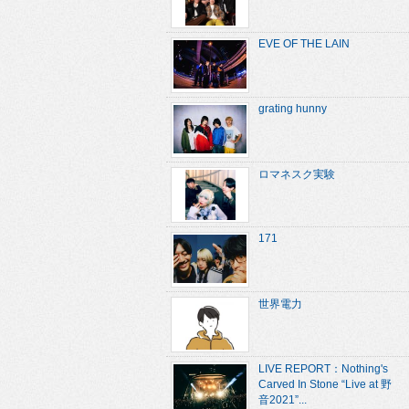
EVE OF THE LAIN
grating hunny
ロマネスク実験
171
世界電力
LIVE REPORT：Nothing's
Carved In Stone “Live at 野
音2021”...