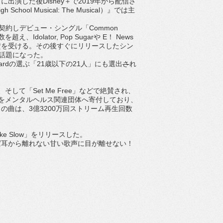
マに出演した後
Disney
＋
で
2019
年から配信さ
igh School Musical: The Musical
）』では主
契約しデビュー・シングル「
Common
数を超え、
Idolator, Pop Sugar
や
E
！
News
賛を受ける。その後すぐにリリースしたシン
話題になった。
ard
の選ぶ「
2
1
歳以下の
21
人」にも選出
さ
れ
、そして「
Set Me Free
」などで絶賛され、
をメンタルヘルス関連団体へ寄付し
ており、
らの曲は、
3
億
3200
万回ストリーム再生回数
ke Slow
」をリリースした。
ば耳から離れない甘い歌声に目が離せない！