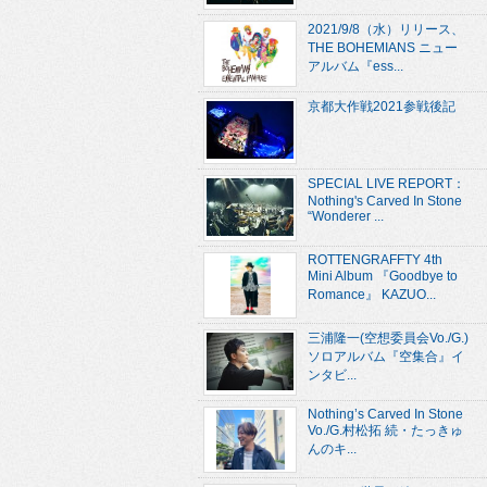
2021/9/8（水）リリース、
THE BOHEMIANS ニュー
アルバム『ess...
京都大作戦2021参戦後記
SPECIAL LIVE REPORT：
Nothing's Carved In Stone
“Wonderer ...
ROTTENGRAFFTY 4th
Mini Album 『Goodbye to
Romance』 KAZUO...
三浦隆一(空想委員会Vo./G.)
ソロアルバム『空集合』イ
ンタビ...
Nothing’s Carved In Stone
Vo./G.村松拓 続・たっきゅ
んのキ...