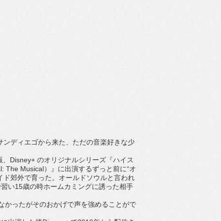
サンディエゴから来た、ただの音楽好きな少
版、
Disney+
のオリジナルシリーズ『
ハイス
l: The Musical
）』に出演するずっと前に“オ
イド郊外で育った
。オールドソウルと言われ
で習い
15
歳の時ホームカミングに誘った相
手
なかったがそのおかげで声を強めることがで