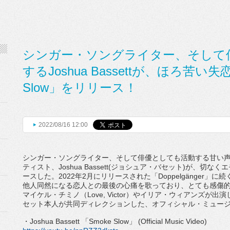
シンガー・ソングライター、そして
するJoshua Bassettが、ほろ苦い
Slow」をリリース！
2022/08/16 12:00
シンガー・ソングライター、
そして俳優としても活動する甘い
ティスト、
Joshua Bassett(
ジョシュア・バセット
)
が、
切なくエ
ースした。
2022
年
2
月にリリースされた「
D
oppelgänger
」に続
他人同然になる恋人との最後の心痛を歌っ
ており、とても感傷
マイケル・チミノ（
Love, Victor
）やイリア・ウィアンズが出演
セット本人が共同ディレクションした、オフィシャル・
ミュー
・
Joshua Bassett
「
Smoke Slow
」
(Official Music Video)