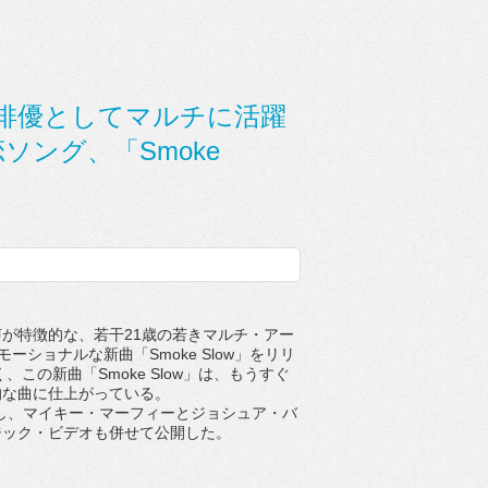
俳優としてマルチに活躍
失恋ソング、「Smoke
声が特徴的な、若干
21
歳の若き
マルチ・アー
モーショナルな新曲「
Smoke Slow
」をリリ
く、この新曲「
Smoke Slow
」は、もうすぐ
的な曲に仕上がっている。
し、マイキー・
マーフィーとジョシュア・
バ
ジック・ビデオも併せて公開した。