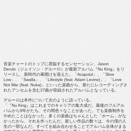
音楽チャートのトップに君臨するセンセーション、Jason
Derulo（ジェイソン・デルーロ）が最新アルバム『Nu King』をリ
リースし、新時代の幕開けを迎えた。「
Acapulul」、「Slow
Low」、「Swalla」、「Lifestyle (feat. Adam Levine)」、「Love
Not War (feat. Nuka)」といった楽曲から、
新たにレコーディングさ
れたアンセムを含む27曲が収録されたア
ルバムとなっている。
デルーロは本作について次のように語っている。
「『Nu King』はこれまでのキャリアの集大成だ。
最後のフルアル
バムから9年がたち、その間色々なことがあった。
でも楽曲制作を
やめたことはなかった。
多くの楽曲はちゃんとした「ホーム」がな
かったから、
それを作ったんだ。新しい作品の数々は、
今の僕の人
生の一部なんだ。
すべてを組み合わせることでアルバム全体がまる