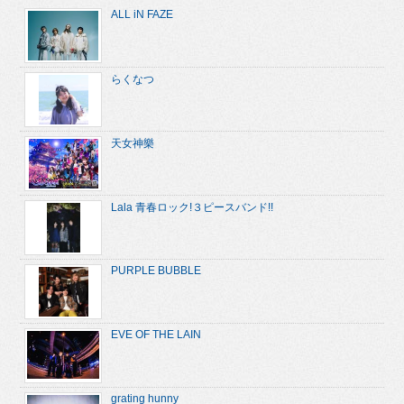
ALL iN FAZE
らくなつ
天女神樂
Lala 青春ロック!３ピースバンド!!
PURPLE BUBBLE
EVE OF THE LAIN
grating hunny