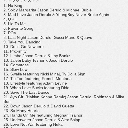
＜トラックリスト＞
1. Nu King
2. Spicy Margarita Jason Derulo & Michael Bublé
3. Mad Love Jason Derulo & YoungBoy Never Broke Again
4. U + I
5. Lie To Me
6. Favorite Song
7. POV
8. Last Night Jason Derulo, Gucci Mane & Quavo
9. Take You Dancing
10. Don't Go Nowhere
11. Proximity
12. Limbo Jason Derulo & Lay Bankz
13. Jalebi Baby Tesher x Jason Derulo
14. Comatose
15. Slow Low
16. Swalla featuring Nicki Minaj, Ty Dolla $ign
17. Tip Toe featuring French Montana
18. Lifestyle featuring Adam Levine
19. When Love Sucks featuring Dido
20. Save The Last Dance
21. Ayo Girl (Haitian Konpa Remix) Jason Derulo, Robinson & Mika
Ben
22. Down Jason Derulo & David Guetta
23. So Many Hearts
24. Hands On Me featuring Meghan Trainor
25. Underwater Jason Derulo & Alex Shipp
26. Love Not War featuring Nuka