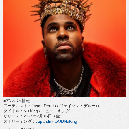
■アルバム情報：
アーティスト：Jason Derulo / ジェイソン・デルーロ
タイトル：Nu King / ニュー・キング
リリース：2024年2月16日（金）
ストリーミング：
Japan.lnk.to/JDNuKing