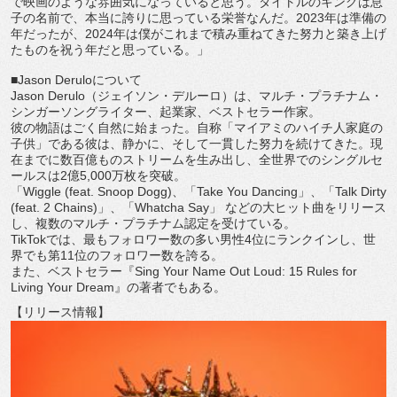
で映画のような雰
囲気になっていると思う。タイトルのキングは息
子の名前で、
本当に誇りに思っている栄誉なんだ。
2023年は準備の
年だったが、
2024年は僕がこれまで積み重ねてきた努力と築き上げ
たものを
祝う年だと思っている。」
■Jason Deruloについて
Jason Derulo（ジェイソン・デルーロ）は、マルチ・プラチナム・
シンガーソングライター、起業家、ベストセラー作家。
彼の物語はごく自然に始まった。自称「
マイアミのハイチ人家庭の
子供」である彼は、静かに、
そして一貫した努力を続けてきた。
現
在までに数百億ものストリームを生み出し、
全世界でのシングルセ
ールスは2億5,000万枚を突破。
「Wiggle (feat. Snoop Dogg)、「Take You Dancing」、「Talk Dirty
(feat. 2 Chains)」、「Whatcha Say」 などの大ヒット曲をリリース
し、複数のマルチ・
プラチナム認定を受けている。
TikTokでは、
最もフォロワー数の多い男性4位にランクインし、
世
界でも第11位のフォロワー数を誇る。
また、ベストセラー『Sing Your Name Out Loud: 15 Rules for
Living Your Dream』の著者でもある。
【リリース情報】