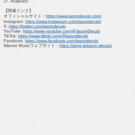
27. Acapulco
【関連リンク】
オフィシャルサイト：
https://www.
jasonderulo.com/
Instagram:
https://www.instagram.com/
jasonderulo/
X:
https://twitter.com/
jasonderulo
YouTube:
https://www.youtube.com/@
JasonDerulo
TikTok:
https://www.tiktok.com/@
jasonderulo
Facebook:
https://www.facebook.com/
jasonderulo
Warner Musicウェブサイト：
https://wmg.jp/
jason-derulo/