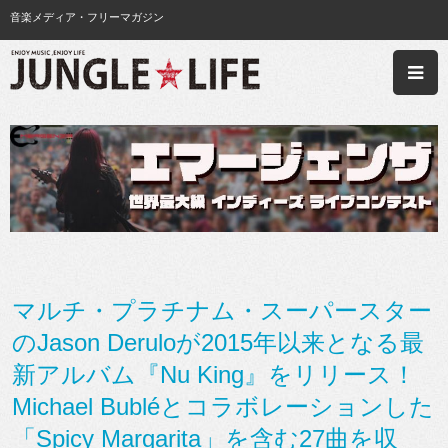
音楽メディア・フリーマガジン
マルチ・プラチナム・スーパースター
のJason Deruloが2015年以来となる最
新アルバム『Nu King』をリリース！
Michael Bubléとコラボレーションした
「Spicy Margarita」を含む27曲を収