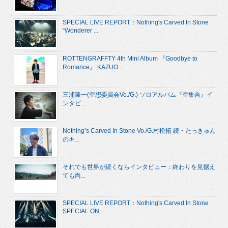
SPECIAL LIVE REPORT：Nothing's Carved In Stone
“Wonderer ...
ROTTENGRAFFTY 4th Mini Album 『Goodbye to
Romance』 KAZUO...
三浦隆一(空想委員会Vo./G.) ソロアルバム『空集合』イ
ンタビ...
Nothing’s Carved In Stone Vo./G.村松拓 続・たっきゅん
のキ...
それでも世界が続くならインタビュー：終わりを見据え
ても尚...
SPECIAL LIVE REPORT：Nothing's Carved In Stone
SPECIAL ON...