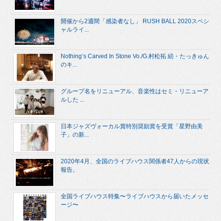
開催から2週間「感染者なし」 RUSH BALL 2020スペシ
ャルライ...
Nothing’s Carved In Stone Vo./G.村松拓 続・たっきゅん
のキ...
グループ名をリニューアル、音楽性はセミ・リニューア
ルした ...
日本ジャズヴォーカル賞特別奨励賞を受賞「星野由美
子」の新...
2020年4月、全国のライブハウス関係者47人からの現状
報告。
全国ライブハウス特集〜ライブハウスから届いたメッセ
ージ〜