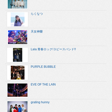
らくなつ
天女神樂
Lala 青春ロック!３ピースバンド!!
PURPLE BUBBLE
EVE OF THE LAIN
grating hunny