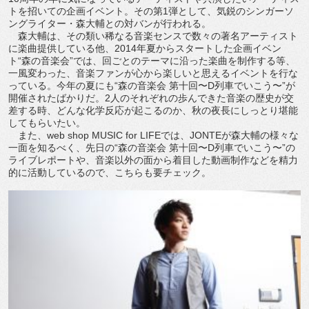
トを招いての企画イベント。その第1弾として、気鋭のシンガーソ
ングライター・森大輔との対バンが行われる。
森大輔は、その類い稀なる音楽センスで数々の著名アーティスト
に楽曲提供している他、2014年夏からスタートした企画イベン
ト“森の音楽会”では、回ごとのテーマに沿った楽曲を制作する等、
一風変わった、音楽ファンが心から楽しいと思えるイベントを行な
っている。今年の夏にも“森の音楽会 第十回〜D列車でいこう〜”が
開催されたばかりだ。2人のそれぞれの歩んできた音楽の歴史が交
差する時、どんな化学反応が起こるのか、秋の夜長にしっとり堪能
してもらいたい。
また、web shop MUSIC for LIFEでは、JONTEが森大輔の様々な
一面を知るべく、先日の“森の音楽会 第十回〜D列車でいこう〜”の
ライブレポートや、音楽以外の面から着目した動画制作などを精力
的に活動しているので、こちらも要チェック。