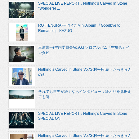
SPECIAL LIVE REPORT：Nothing's Carved In Stone
“Wonderer ...
ROTTENGRAFFTY 4th Mini Album 『Goodbye to
Romance』 KAZUO...
三浦隆一(空想委員会Vo./G.) ソロアルバム『空集合』イ
ンタビ...
Nothing’s Carved In Stone Vo./G.村松拓 続・たっきゅん
のキ...
それでも世界が続くならインタビュー：終わりを見据え
ても尚...
SPECIAL LIVE REPORT：Nothing's Carved In Stone
SPECIAL ON...
Nothing’s Carved In Stone Vo./G.村松拓 続・たっきゅん