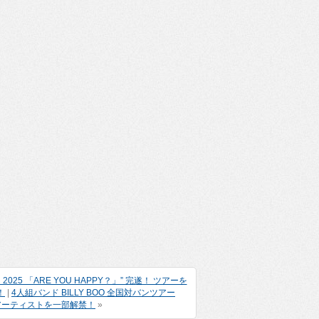
025 「ARE YOU HAPPY？」” 完遂！ ツアーを
！
|
4人組バンド BILLY BOO 全国対バンツアー
″』ゲストアーティストを一部解禁！
»