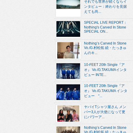
それでも世界が続くならイ
ンタビュー：終わりを見据
えても尚...
SPECIAL LIVE REPORT：
Nothing's Carved In Stone
SPECIAL ON...
Nothing’s Carved In Stone
Vo./G.村松拓 続・たっきゅ
んのキ...
10-FEET 20th Single『ア
オ』 Vo./G.TAKUMAインタ
ビュー INTE...
10-FEET 20th Single『ア
オ』 Vo./G.TAKUMA インタ
ビュー “...
ヤバイTシャツ屋さん メン
バー3人が大使になって更
にパワーア...
Nothing’s Carved In Stone
Vo./G.村松拓 続・たっきゅ