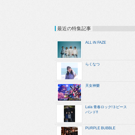
最近の特集記事
ALL iN FAZE
らくなつ
天女神樂
Lala 青春ロック!３ピース
バンド!!
PURPLE BUBBLE