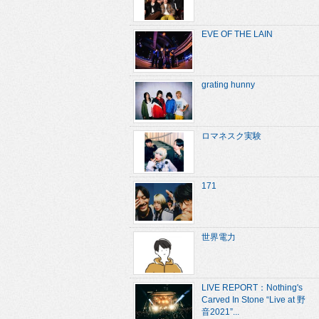
EVE OF THE LAIN
grating hunny
ロマネスク実験
171
世界電力
LIVE REPORT：Nothing's
Carved In Stone “Live at 野
音2021”...