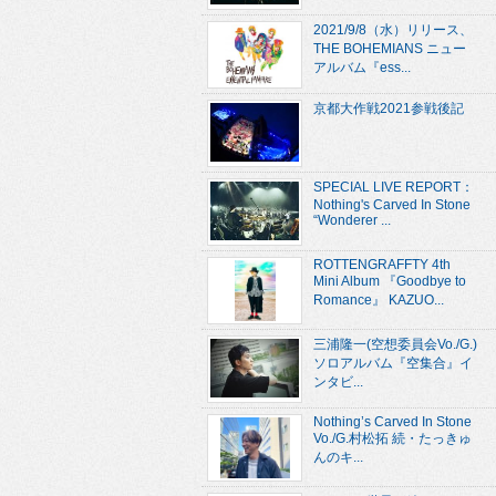
2021/9/8（水）リリース、
THE BOHEMIANS ニュー
アルバム『ess...
京都大作戦2021参戦後記
SPECIAL LIVE REPORT：
Nothing's Carved In Stone
“Wonderer ...
ROTTENGRAFFTY 4th
Mini Album 『Goodbye to
Romance』 KAZUO...
三浦隆一(空想委員会Vo./G.)
ソロアルバム『空集合』イ
ンタビ...
Nothing’s Carved In Stone
Vo./G.村松拓 続・たっきゅ
んのキ...