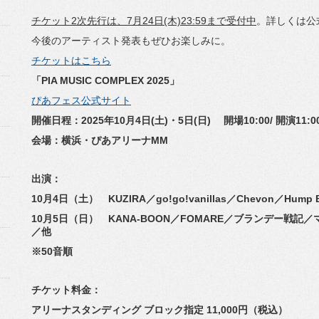
チケット2次先行は、7月24日(木)23:59まで受付中
。
詳しくは公
今後のアーティスト発表もぜひお楽しみに。
チケットはこちら
「PIA MUSIC COMPLEX 2025」
ぴあフェス公式サイト
開催日程：2025年10月4日(土)・5日(日) 開場10:00/ 開演11:0
会場：横浜・ぴあアリーナMM
出演：
10月4日（土） KUZIRA／go!go!vanillas／Chevon／
Hump
10月5日（日） KANA-BOON／FOMARE／ブランデー戦記
／他
※50音順
チケット料金：
アリーナスタンディング ブロック指定 11,000円（税込）