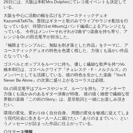
26日には、大阪は本町Mrs.Dolphinにてレコ発イベントも決定して
いる。
大阪を中心に活動の幅を広げるアコースティックデュオ
Kazumi&TaKiTa。普段はギターと歌のみでライブやラジオ配信を行
なっているが、待望の1st Albumはバンド編成によるアレンジとな
っている。 今作はメンバーそれぞれが2曲ずつ楽曲を持ち寄り、ア
レンジをGt.の田北竜平が担当した。
『極限までシンプルに、無駄を削ぎ落とした作品』をテーマに、ア
コースティックデュオの特色を色濃く残した、力強くも温かい作品
となっている。
ゴスペルとポップスをルーツに持ち、優しく繊細な歌声を持つVo.
橋本和巳は、ゴスペルクワイア『チェレステ・F・メルクルズ』の
メンバーとしても活躍している。彼の特色を生かした楽曲『You’ll
Never Be Alone』の次第に盛り上がるコーラスは必聴。
Gt.の田北竜平はブルースやジャズ、ルーツを持ち、ファンキーで
力強くも温かみのあるギター演奏が特徴。 彼の描く緻密で繊細な世
界観の楽曲『この街のStory』は、是非歌詞と一緒にお楽しみ頂き
たい。
環境の変化、変わりゆく自分自身。 周囲の変化を敏感に捉えてしま
う現代社会に生きる一人一人に届けたい「ありのままでいい」とい
うメッセージが詰まった作品に仕上がっている。
◇リリース情報