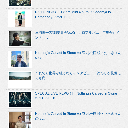
ROTTENGRAFFTY 4th Mini Album 『Goodbye to
Romance』 KAZUO...
三浦隆一(空想委員会Vo./G.) ソロアルバム『空集合』イ
ンタビ...
Nothing’s Carved In Stone Vo./G.村松拓 続・たっきゅん
のキ...
それでも世界が続くならインタビュー：終わりを見据え
ても尚...
SPECIAL LIVE REPORT：Nothing's Carved In Stone
SPECIAL ON...
Nothing’s Carved In Stone Vo./G.村松拓 続・たっきゅん
のキ...