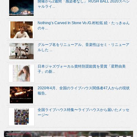
開催から2週間「感染者なし」 RUSH BALL 2020スペシ
ャルライ...
Nothing’s Carved In Stone Vo./G.村松拓 続・たっきゅん
のキ...
グループ名をリニューアル、音楽性はセミ・リニューア
ルした ...
日本ジャズヴォーカル賞特別奨励賞を受賞「星野由美
子」の新...
2020年4月、全国のライブハウス関係者47人からの現状
報告。
全国ライブハウス特集〜ライブハウスから届いたメッセ
ージ〜