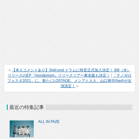
«
【本人コメントあり】Split end ドラムに咲音正式加入決定！ 9/8（水）
リリースのEP『moratorium』リリースツアー東名阪も決定！
|
「ナノボロ
フェスタ2021」に、新たにLOSTAGE、メシアと人人、山口将司(bed)が出
演決定！
»
最近の特集記事
ALL iN FAZE