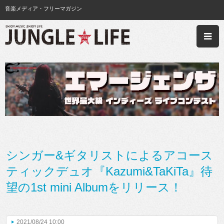
音楽メディア・フリーマガジン
シンガー&ギタリストによるアコース
ティックデュオ『Kazumi&TaKiTa』待
望の1st mini Albumをリリース！
2021/08/24 10:00