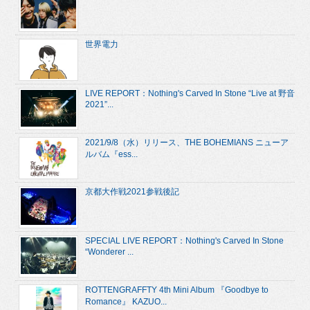
世界電力
LIVE REPORT：Nothing's Carved In Stone “Live at 野音
2021”...
2021/9/8（水）リリース、THE BOHEMIANS ニューア
ルバム『ess...
京都大作戦2021参戦後記
SPECIAL LIVE REPORT：Nothing's Carved In Stone
“Wonderer ...
ROTTENGRAFFTY 4th Mini Album 『Goodbye to
Romance』 KAZUO...