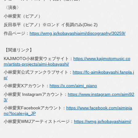
〈演奏〉
小林愛実（ピアノ）
反田恭平（ピアノ）※ロンド イ長調のみ(Disc 2)
作品ページ：
https://wmg.jp/kobayashiaimi/discography/30259/
【関連リンク】
KAJIMOTO小林愛実ウェブサイト：
https://www.kajimotomusic.co
m/artists-projects/aimi-kobayashi/
小林愛実公式ファンクラブサイト：
https://fc-aimikobayashi.fanpla.j
p/
小林愛実Xアカウント：
https://x.com/aimi_piano
小林愛実 Instagramアカウント：
https://www.instagram.com/aimi92
3/
小林愛実Facebookアカウント：
https://www.facebook.com/aimipia
no?locale=ja_JP
小林愛実WMJアーティストページ：
https://wmg.jp/kobayashiaimi/