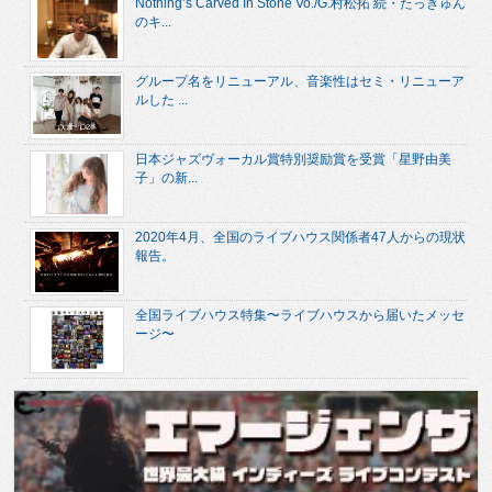
Nothing’s Carved In Stone Vo./G.村松拓 続・たっきゅん
のキ...
グループ名をリニューアル、音楽性はセミ・リニューア
ルした ...
日本ジャズヴォーカル賞特別奨励賞を受賞「星野由美
子」の新...
2020年4月、全国のライブハウス関係者47人からの現状
報告。
全国ライブハウス特集〜ライブハウスから届いたメッセ
ージ〜