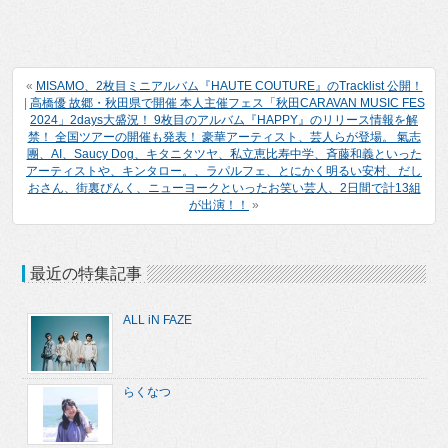
«
MISAMO、2枚目ミニアルバム『HAUTE COUTURE』のTracklist 公開！
|
高橋優 故郷・秋田県で開催 本人主催フェス「秋田CARAVAN MUSIC FES
2024」2days大盛況！ 9枚目のアルバム『HAPPY』のリリース情報を解
禁！ 全国ツアーの開催も発表！ 豪華アーティスト、芸人らが登場。 氣志
團、AI、Saucy Dog、キタニタツヤ、私立恵比寿中学、斉藤和義といった
アーティストや、キンタロー。、ラパルフェ、とにかく明るい安村、だし
おさん、街裏ぴんく、ニューヨークといったお笑い芸人、2日間で計13組
が出演！！
»
最近の特集記事
ALL iN FAZE
らくなつ