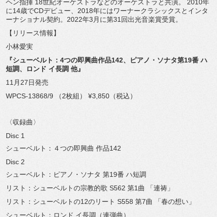
ヘン指揮 18世紀オーケストラなどのオーケストラと共演。 2010年
に14歳でCDデビュー、2018年にはワーナークラシックスとインタ
ーナショナル契約。2022年3月に第31回出光音楽賞受賞。
【リリース情報】
小林愛実
『シューベルト：4つの即興曲作品142、ピアノ・ソナタ第19番 ハ
短調、ロンド イ長調 他』
11月27日発売
WPCS-13868/9 （2枚組） ¥3,850（税込）
〈収録曲〉
Disc 1
シューベルト：４つの即興曲 作品142
Disc 2
シューベルト：ピアノ・ソナタ 第19番 ハ短調
リスト：シューベルトの宗教的歌 S562 第1曲 「連祷」
リスト：シューベルトの12のリート S558 第7曲 「春の想い」
シューベルト：ロンド イ長調（連弾曲）