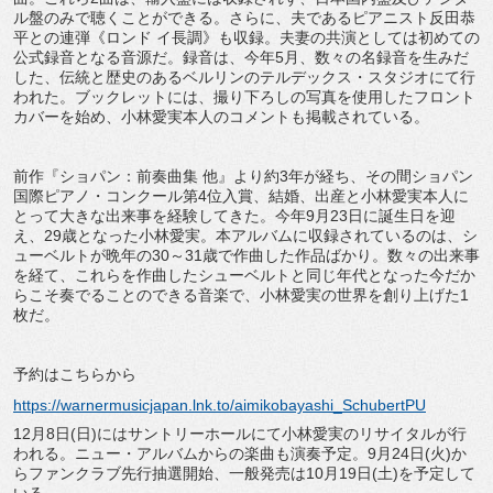
ル盤のみで聴くことができる。さらに、夫であるピアニスト反田恭
平との連弾《ロンド イ長調》も収録。夫妻の共演としては初めての
公式録音となる音源だ。録音は、今年5月、数々の名録音を生みだ
した、伝統と歴史のあるベルリンのテルデックス・スタジオにて行
われた。ブックレットには、撮り下ろしの写真を使用したフロント
カバーを始め、小林愛実本人のコメントも掲載されている。
前作『ショパン：前奏曲集 他』より約3年が経ち、その間ショパン
国際ピアノ・コンクール第4位入賞、結婚、出産と小林愛実本人に
とって大きな出来事を経験してきた。今年9月23日に誕生日を迎
え、29歳となった小林愛実。本アルバムに収録されているのは、シ
ューベルトが晩年の30～31歳で作曲した作品ばかり。数々の出来事
を経て、これらを作曲したシューベルトと同じ年代となった今だか
らこそ奏でることのできる音楽で、小林愛実の世界を創り上げた1
枚だ。
予約はこちらから
https://warnermusicjapan.lnk.to/aimikobayashi_SchubertPU
12月8日(日)にはサントリーホールにて小林愛実のリサイタルが行
われる。ニュー・アルバムからの楽曲も演奏予定。9月24日(火)か
らファンクラブ先行抽選開始、一般発売は10月19日(土)を予定して