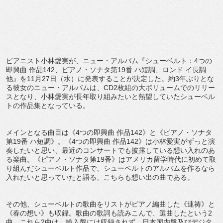
ピアニスト小林愛実が、ニュー・アルバム『シューベルト：4つの
即興曲 作品142、ピアノ・ソナタ第19番 ハ短調、ロンド イ長調
他』を11月27日（水）に発表することが決定した。約3年ぶりとな
る彼女のニュー・アルバムは、CD2枚組の大ボリュームでのリリー
スとなり、小林愛実が長年取り組みたいと熱望していたシューベル
トの作品集となっている。
メインとなる曲目は《4つの即興曲 作品142》と《ピアノ・ソナタ
第19番 ハ短調》。《4つの即興曲 作品142》は小林愛実がずっと演
奏したいと思い、最近のコンサートでも披露している想い入れのあ
る楽曲。《ピアノ・ソナタ第19番》はアメリカ留学時代に初めて取
り組んだシューベルト作品で、シューベルトのアルバムを作るなら
入れたいと思っていたと語る、こちらも想い出の曲である。
その他、シューベルトの歌曲をリストがピアノ編曲した《連祷》と
《春の想い》も収録。歌曲の歌詞も読みこんで、選曲したという2
曲。これら2曲は、輸入盤には収録されず、日本国内盤及びデジタ