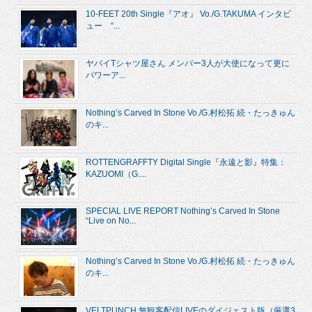
10-FEET 20th Single『アオ』 Vo./G.TAKUMA インタビ
ュー “...
ヤバイTシャツ屋さん メンバー3人が大使になって更に
パワーア...
Nothing’s Carved In Stone Vo./G.村松拓 続・たっきゅん
のキ...
ROTTENGRAFFTY Digital Single『永遠と影』特集：
KAZUOMI（G....
SPECIAL LIVE REPORT Nothing’s Carved In Stone
“Live on No...
Nothing’s Carved In Stone Vo./G.村松拓 続・たっきゅん
のキ...
VELTPUNCH 無観客配信LIVEのダイジェスト版（厳選3