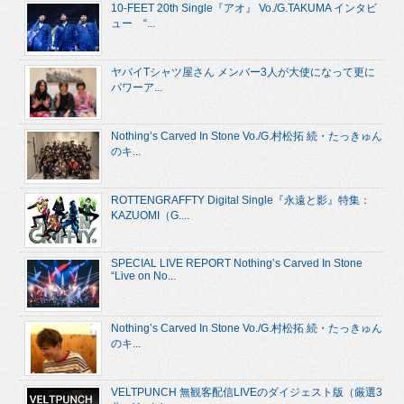
10-FEET 20th Single『アオ』 Vo./G.TAKUMA インタビ
ュー “...
ヤバイTシャツ屋さん メンバー3人が大使になって更に
パワーア...
Nothing’s Carved In Stone Vo./G.村松拓 続・たっきゅん
のキ...
ROTTENGRAFFTY Digital Single『永遠と影』特集：
KAZUOMI（G....
SPECIAL LIVE REPORT Nothing’s Carved In Stone
“Live on No...
Nothing’s Carved In Stone Vo./G.村松拓 続・たっきゅん
のキ...
VELTPUNCH 無観客配信LIVEのダイジェスト版（厳選3