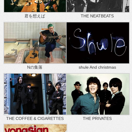
君を想えば
THE NEATBEATS
Nの集落
shule And christmas
THE COFFEE & CIGARETTES
THE PRIVATES