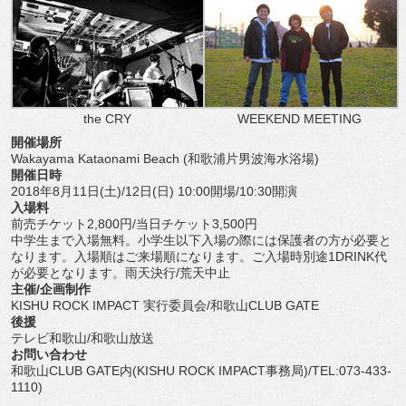
the CRY
WEEKEND MEETING
開催場所
Wakayama Kataonami Beach (和歌浦片男波海水浴場)
開催日時
2018年8月11日(土)/12日(日) 10:00開場/10:30開演
入場料
前売チケット2,800円/当日チケット3,500円
中学生まで入場無料。小学生以下入場の際には保護者の方が必要と
なります。入場順はご来場順になります。ご入場時別途1DRINK代
が必要となります。雨天決行/荒天中止
主催/企画制作
KISHU ROCK IMPACT 実行委員会/和歌山CLUB GATE
後援
テレビ和歌山/和歌山放送
お問い合わせ
和歌山CLUB GATE内(KISHU ROCK IMPACT事務局)/TEL:073-433-
1110)