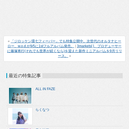
«
「ジロッケン環七フィーバー」でも特集公開中。次世代のオルタナヒー
ロー、w.o.d.が9/5に1stフルアルバム発売。
|
3markets[ ]、プロデューサー
に篠塚将行(それでも世界が続くなら)を迎えた新作ミニアルバムを9月リリ
ース。
»
最近の特集記事
ALL iN FAZE
らくなつ