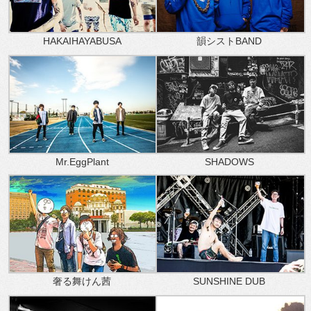
HAKAIHAYABUSA
韻シストBAND
Mr.EggPlant
SHADOWS
奢る舞けん茜
SUNSHINE DUB