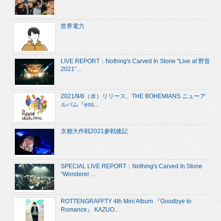
世界電力
LIVE REPORT：Nothing's Carved In Stone “Live at 野音
2021”...
2021/9/8（水）リリース、THE BOHEMIANS ニューア
ルバム『ess...
京都大作戦2021参戦後記
SPECIAL LIVE REPORT：Nothing's Carved In Stone
“Wonderer ...
ROTTENGRAFFTY 4th Mini Album 『Goodbye to
Romance』 KAZUO...