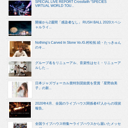
SPECIAL LIVE REPORT Crossfaith “SPECIES
VIRTUAL WORLD TOU...
開催から2週間「感染者なし」 RUSH BALL 2020スペシ
ャルライ...
Nothing’s Carved In Stone Vo./G.村松拓 続・たっきゅん
のキ...
グループ名をリニューアル、音楽性はセミ・リニューア
ルした ...
日本ジャズヴォーカル賞特別奨励賞を受賞「星野由美
子」の新...
2020年4月、全国のライブハウス関係者47人からの現状
報告。
全国ライブハウス特集〜ライブハウスから届いたメッセ