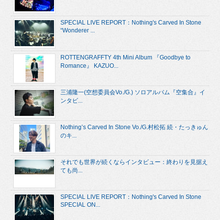
SPECIAL LIVE REPORT：Nothing's Carved In Stone
“Wonderer ...
ROTTENGRAFFTY 4th Mini Album 『Goodbye to
Romance』 KAZUO...
三浦隆一(空想委員会Vo./G.) ソロアルバム『空集合』イ
ンタビ...
Nothing’s Carved In Stone Vo./G.村松拓 続・たっきゅん
のキ...
それでも世界が続くならインタビュー：終わりを見据え
ても尚...
SPECIAL LIVE REPORT：Nothing's Carved In Stone
SPECIAL ON...