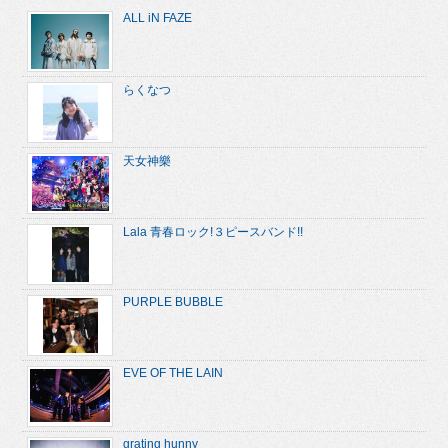
ALL iN FAZE
らくなつ
天女神樂
Lala 青春ロック!３ピースバンド!!
PURPLE BUBBLE
EVE OF THE LAIN
grating hunny