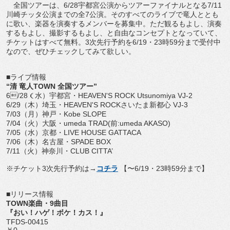
全国ツアーは、6/28宇都宮公演からツアーファイナルとなる7/11
川崎チッタ公演までの全7公演。そのすべてのライブで竜人ととも
に歌い、楽器を演奏するメンバーを募集中。ただ観るもよし、演奏
するもよし、撮影するもよし、と自由なコンセプトとなっていて、
チケットはすべて無料。3次先行予約を6/19・23時59分まで受付中
なので、ぜひチェックしてみて欲しい。
■ライブ情報
“清 竜人TOWN 全国ツアー”
6/28（水）宇都宮・HEAVEN'S ROCK Utsunomiya VJ-2
6/29（木）埼玉・HEAVEN'S ROCKさいたま新都心 VJ-3
7/03（月）神戸・Kobe SLOPE
7/04（火）大阪・umeda TRAD(前:umeda AKASO)
7/05（水）京都・LIVE HOUSE GATTACA
7/06（木）名古屋・SPADE BOX
7/11（火）神奈川・CLUB CITTA’
※チケット3次先行予約は→
コチラ
【〜6/19・23時59分まで】
■リリース情報
TOWN楽曲・9曲目
『おい！ハゲ！ボケ！カス！』
TFDS-00415
￥0