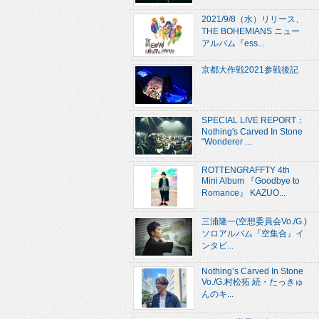
2021/9/8（水）リリース、
THE BOHEMIANS ニュー
アルバム『ess...
京都大作戦2021参戦後記
SPECIAL LIVE REPORT：
Nothing's Carved In Stone
“Wonderer ...
ROTTENGRAFFTY 4th
Mini Album 『Goodbye to
Romance』 KAZUO...
三浦隆一(空想委員会Vo./G.)
ソロアルバム『空集合』イ
ンタビ...
Nothing’s Carved In Stone
Vo./G.村松拓 続・たっきゅ
んのキ...