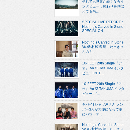
それでも世界が続くならイ
ンタビュー：終わりを見据
えても尚...
SPECIAL LIVE REPORT：
Nothing's Carved In Stone
SPECIAL ON...
Nothing’s Carved In Stone
Vo./G.村松拓 続・たっきゅ
んのキ...
10-FEET 20th Single『ア
オ』 Vo./G.TAKUMAインタ
ビュー INTE...
10-FEET 20th Single『ア
オ』 Vo./G.TAKUMA インタ
ビュー “...
ヤバイTシャツ屋さん メン
バー3人が大使になって更
にパワーア...
Nothing’s Carved In Stone
Vo./G.村松拓 続・たっきゅ