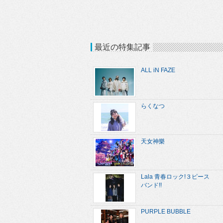
最近の特集記事
ALL iN FAZE
らくなつ
天女神樂
Lala 青春ロック!３ピース
バンド!!
PURPLE BUBBLE