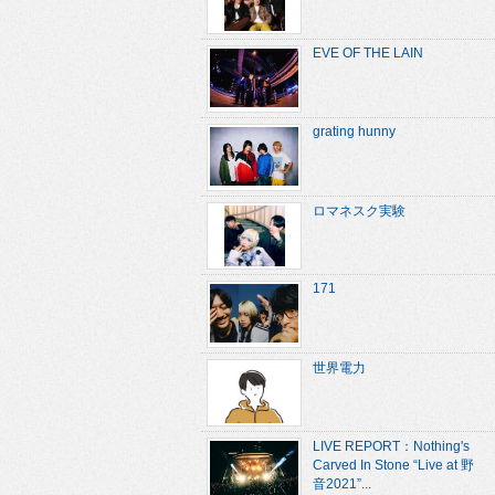
EVE OF THE LAIN
grating hunny
ロマネスク実験
171
世界電力
LIVE REPORT：Nothing's
Carved In Stone “Live at 野
音2021”...