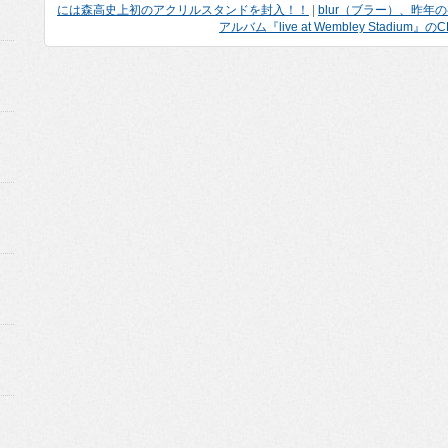
には森高史上初のアクリルスタンドを封入！！
|
blur（ブラー）、昨
アルバム『live at Wembley Stadiu