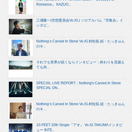
Romance』 KAZUO...
三浦隆一(空想委員会Vo./G.) ソロアルバム『空集合』イ
ンタビ...
Nothing’s Carved In Stone Vo./G.村松拓 続・たっきゅん
のキ...
それでも世界が続くならインタビュー：終わりを見据え
ても尚...
SPECIAL LIVE REPORT：Nothing's Carved In Stone
SPECIAL ON...
Nothing’s Carved In Stone Vo./G.村松拓 続・たっきゅん
のキ...
10-FEET 20th Single『アオ』 Vo./G.TAKUMAインタビ
ュー INTE...