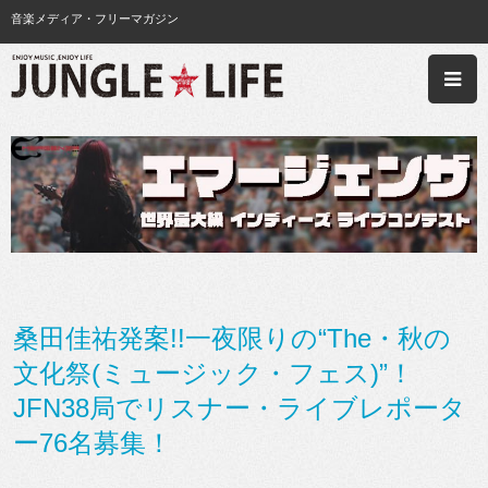
音楽メディア・フリーマガジン
桑田佳祐発案!!一夜限りの“The・秋の
文化祭(ミュージック・フェス)”！
JFN38局でリスナー・ライブレポータ
ー76名募集！