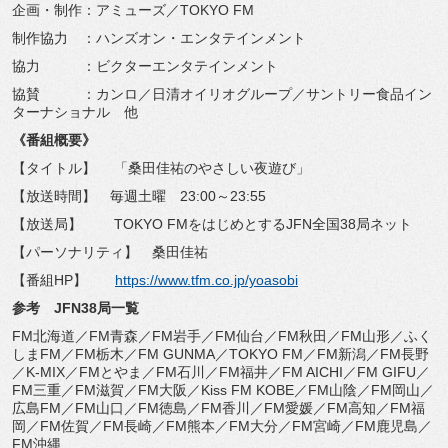
企画・制作：アミューズ／TOKYO FM
制作協力 ：ハンズオン・エンタテインメント
協力 ：ビクターエンタテインメント
協賛 ：カンロ／日清オイリオグループ／
サントリー食品イン
ターナショナル 他
《番組概要》
【タイトル】 「桑田佳祐のやさしい夜遊び」
【放送時間】 毎週土曜 23:00～23:55
【放送局】 TOKYO FMをはじめとするJFN全国38局ネット
【パーソナリティ】 桑田佳祐
【番組HP】
https://www.tfm.co.jp/yoasobi
参考 JFN38局一覧
FM北海道／FM青森／FM岩手／FM仙台／FM秋田／
FM山形／ふく
しまFM／FM栃木／FM GUNMA／TOKYO FM／FM新潟／FM長野
／K-MIX／FMとやま／FM石川／
FM福井／FM AICHI／FM GIFU／
FM三重／FM滋賀／FM大阪／Kiss FM KOBE／FM山陰／FM岡山／
広島FM／FM山口／FM徳島／
FM香川／FM愛媛／FM高知／FM福
岡／FM佐賀／FM長崎／
FM熊本／FM大分／FM宮崎／FM鹿児島／
FM沖縄