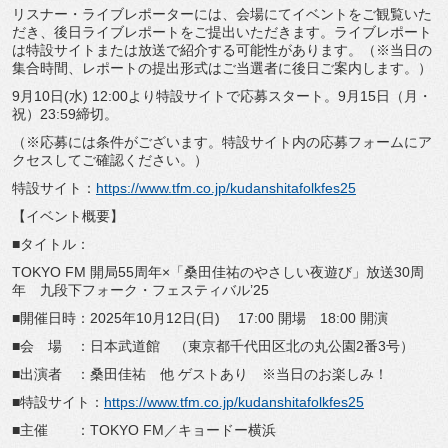
リスナー・ライブレポーターには、
会場にてイベントをご観覧いた
だき、
後日ライブレポートをご提出いただきます。
ライブレポート
は特設サイトまたは放送で紹介する可能性がありま
す。（※当日の
集合時間、
レポートの提出形式はご当選者に後日ご案内します。）
9月10日(水) 12:00より特設サイトで応募スタート。9月15日（月・
祝）
23:59締切。
（※応募には条件がございます。
特設サイト内の応募フォームにア
クセスしてご確認ください。）
特設サイト：
https://www.tfm.co.jp/
kudanshitafolkfes25
【イベント概要】
■タイトル：
TOKYO FM 開局55周年×「桑田佳祐のやさしい夜遊び」放送30周
年 九段下フォーク・フェスティバル’25
■開催日時：2025年10月12日(日) 17:00 開場 18:00 開演
■会 場 ：日本武道館 （東京都千代田区北の丸公園2番3号）
■出演者 ：桑田佳祐 他 ゲストあり ※当日のお楽しみ！
■特設サイト：
https://www.tfm.co.jp/
kudanshitafolkfes25
■主催 ：TOKYO FM／キョードー横浜