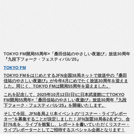
TOKYO FM開局55周年×「桑田佳祐のやさしい夜遊び」放送30周年
『
九段下フォーク・フェスティバル’25』
TOKYO FM
TOKYO FMをはじめとするJFN全国38局ネットで放送中の『
桑田
佳祐のやさしい夜遊び』
が今年4月にめでたく放送30周年を迎えま
した。同じく、
TOKYO FMは開局55周年を迎えました。
これを記念して、2025年10月12日(日)
に日本武道館にてTOKYO
FM開局55周年×「桑田佳祐のやさしい夜遊び」放送30周年『
九段
下フォーク・フェスティバル’25』を開催いたします。
そして今回、JFN各局より本イベントの“リスナー・
ライブレポー
ター”を募集することが決定しました！
JFN加盟38局各2名ずつ、合
計76名を、ライブを観覧し、
レポートを書いていただくリスナー・
ライブレポーターとしてご招待するスペシャル企画となります！