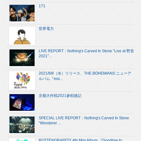
171
世界電力
LIVE REPORT：Nothing's Carved In Stone “Live at 野音
2021”...
2021/9/8（水）リリース、THE BOHEMIANS ニューア
ルバム『ess...
京都大作戦2021参戦後記
SPECIAL LIVE REPORT：Nothing's Carved In Stone
“Wonderer ...
ROTTENGRAFFTY 4th Mini Album 『Goodbye to