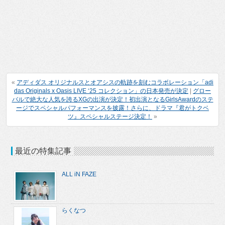
«
アディダス オリジナルスとオアシスの軌跡を刻むコラボレーション「adi
das Originals x Oasis LIVE ‘25 コレクション」の日本発売が決定
|
グロー
バルで絶大な人気を誇るXGの出演が決定！初出演となるGirlsAwardのステ
ージでスペシャルパフォーマンスを披露！さらに、ドラマ『君がトクベ
ツ』スペシャルステージ決定！
»
最近の特集記事
ALL iN FAZE
らくなつ