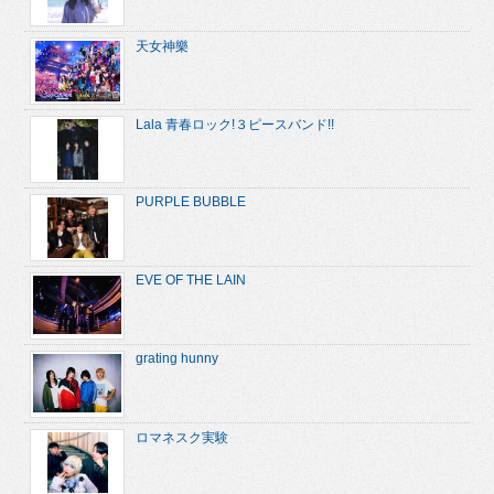
天女神樂
Lala 青春ロック!３ピースバンド!!
PURPLE BUBBLE
EVE OF THE LAIN
grating hunny
ロマネスク実験