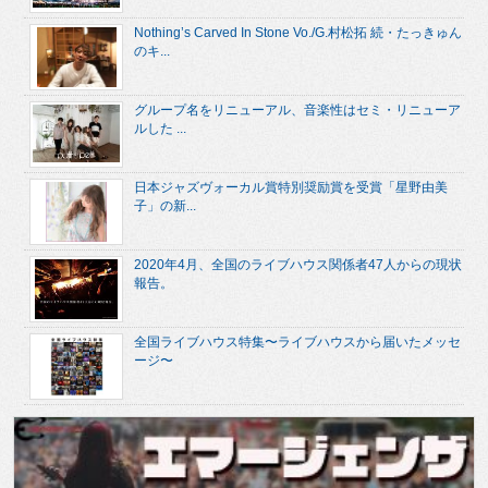
Nothing’s Carved In Stone Vo./G.村松拓 続・たっきゅん
のキ...
グループ名をリニューアル、音楽性はセミ・リニューア
ルした ...
日本ジャズヴォーカル賞特別奨励賞を受賞「星野由美
子」の新...
2020年4月、全国のライブハウス関係者47人からの現状
報告。
全国ライブハウス特集〜ライブハウスから届いたメッセ
ージ〜