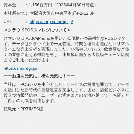
資本金 ：1,156百万円（2025年4月30日時点）
本社所在地： 大阪府大阪市中央区本町4-2-12 3F
URL ：
https://corp.smaregi.jp/
＜クラウドPOSスマレジについて＞
スマレジはiPadやiPhoneを用いた低価格かつ高機能なP
OSレジで
す。データはクラウド上で一元管理。
時間と場所を選ばないリアル
タイムな売上分析を実現しました。
小売やアパレル、飲食店など多
くの業態に応える機能を有し、
小規模店舗から大規模チェーン店舗
までご利用いただけます。
https://smaregi.jp/
ーーお店を元気に、街を元気に！ーー
当社は、POSレジを中心としたITサービスの提供を通じて、
データ
を活用した新時代の店舗運営を支援します。また、
店舗ビジネスに
役立つ情報発信や、
ユーザーの皆さまとの交流を通じて「お店」と
「街」
の元気を創造します。
転載元：PRTIMES様