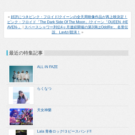
«
好評につきピンク・フロイド/クイーンの全天周映像作品が再上映決定！
ピンク・フロイド「The Dark Side Of The Moon」/クイーン「QUEEN -HE
AVEN-」
|
スペースシャワー列伝4ヶ月連続開催の第3弾はOddRe:、名誉伝
説、Lavtが競演！
»
最近の特集記事
ALL iN FAZE
らくなつ
天女神樂
Lala 青春ロック!３ピースバンド!!