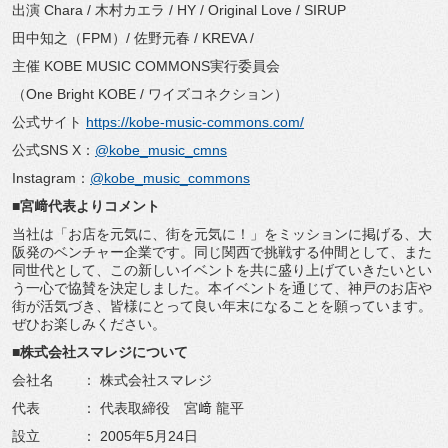
出演 Chara / 木村カエラ / HY / Original Love / SIRUP
田中知之（FPM）/ 佐野元春 / KREVA /
主催 KOBE MUSIC COMMONS実行委員会
（One Bright KOBE / ワイズコネクション）
公式サイト
https://kobe-music-commons.
com/
公式SNS X：
@kobe_music_cmns
Instagram：
@kobe_music_commons
■宮﨑代表よりコメント
当社は「お店を元気に、街を元気に！」をミッションに掲げる、
大
阪発のベンチャー企業です。同じ関西で挑戦する仲間として、
また
同世代として、
この新しいイベントを共に盛り上げていきたいとい
う一心で協賛を
決定しました。本イベントを通じて、神戸のお店や
街が活気づき、
皆様にとって良い年末になることを願っています。
ぜひお楽しみください。
■株式会社スマレジについて
会社名 ： 株式会社スマレジ
代表 ： 代表取締役 宮﨑 龍平
設立 ： 2005年5月24日