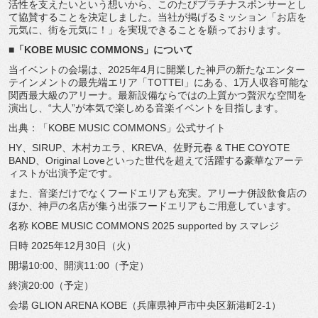
活性を支えたいという想いから
、
このたびプラチナスポンサーとし
て協賛することを決定しました。
当社が掲げるミッション「お店を
元気に、街を元気に！」
を実現できることを願っております。
■「KOBE MUSIC COMMONS」について
当イベントの会場は、
2025年4月に開業した神戸の新たなエンター
テインメントの最
先端エリア「TOTTEI」にある、
1万人収容可能な
関西最大級のアリーナ。
最新設備ならではの上質かつ贅沢な空間を
演出し、“大人”
が本気で楽しめる音楽イベントを目指します。
出典：「KOBE MUSIC COMMONS」公式サイト
HY、SIRUP、木村カエラ、KREVA、佐野元春 & THE COYOTE
BAND、Original Loveといった世代を超えて活躍する豪華なアーテ
ィストが出演
予定です。
また、音楽だけでなくフードエリアも充実。
アリーナ併設飲食店の
ほか、
神戸の名店が集う出張フードエリアもご用意しています。
名称 KOBE MUSIC COMMONS 2025 supported by スマレジ
日時 2025年12月30日（火）
開場10:00、開演11:00（予定）
終演20:00（予定）
会場 GLION ARENA KOBE（兵庫県神戸市中央区新港町2-1）