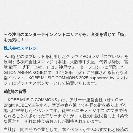
～今注目のエンターテインメントエリアから、音楽を通じて「街」
を元気に！～
株式会社スマレジ
iPadなどのタブレットを利用したクラウドPOSレジ『
スマレジ』を
展開する株式会社スマレジ（本社：大阪市中央区、
代表取締役：宮
﨑 龍平、以下「当社」）は、
神戸ウォーターフロントに開業した
GLION ARENA KOBEにて、12月30日（火）
に開催される新たな音
楽イベント「KOBE MUSIC COMMONS 2025 supported by スマレ
ジ」にプラチナスポンサーとして協賛いたします。
■協賛の背景
「KOBE MUSIC COMMONS」は、アリーナ運営会社（株）One
Bright KOBEが主催する、
音楽や食を通じて神戸の街を盛り上げる
地元に根差したイベントで
す。従来“ハコモノビジネス”
の文脈で語
られることの多かったアリーナですが、
同社の民設民営により柔軟
な運営と、
それに伴う街おこしが期待されています。
当社は、関西発の企業として、
本イベントが生み出す文化と経済の