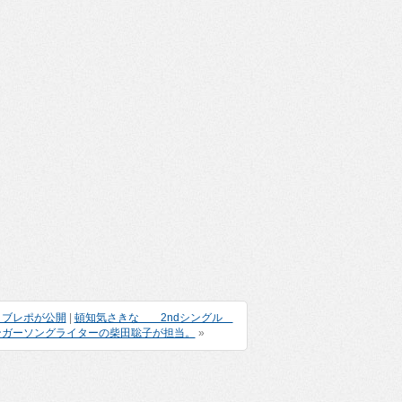
ライブレポが公開
|
頓知気さきな 2ndシングル
ンガーソングライターの柴田聡子が担当。
»