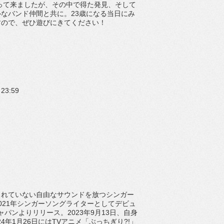
って来ましたが、
その中で得た発見、
そして
ルなバンド仲間と共に。
23歳になる当日にみ
すので、ぜひ遊びにきてください！
3:59
されていない自由なサウンドを放つシンガー
2021年シンガーソングライターとしてデビュ
ャパンよりリリース。2023年9月13日、
自身
024年1月26日にはTVアニメ「ぶっちぎり?!」