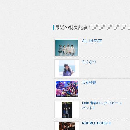
最近の特集記事
ALL iN FAZE
らくなつ
天女神樂
Lala 青春ロック!３ピース
バンド!!
PURPLE BUBBLE