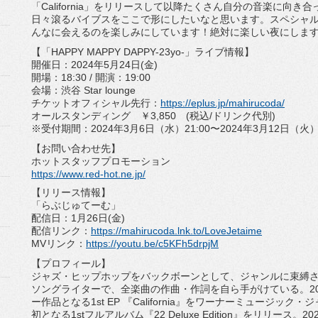
「California」
をリリースして以降たくさん自分の音楽に向き合
日々滾るバイブスをここで形にしたいなと思います。
スペシャ
んなに会えるのを楽しみにしています！
絶対に楽しい夜にしま
【「HAPPY MAPPY DAPPY-23yo-」ライブ情報】
開催日：2024年5月24日(金)
開場：18:30 / 開演：19:00
会場：渋谷 Star lounge
チケットオフィシャル先行：
https://eplus.jp/
mahirucoda/
オールスタンディング ￥3,850 (税込/ドリンク代別)
※受付期間：2024年3月6日（水）21:00〜
2024年3月12日（火）2
【お問い合わせ先】
ホットスタッフプロモーション
https://www.red-hot.ne.jp/
【リリース情報】
「らぶじゅてーむ」
配信日：1月26日(金)
配信リンク：
https://mahirucoda.lnk.
to/LoveJetaime
MVリンク：
https://youtu.be/
c5KFh5drpjM
【プロフィール】
ジャズ・ヒップホップをバックボーンとして、
ジャンルに束縛
ソング
ライターで、全楽曲の作曲・作詞を自ら手がけている。
ー作品となる1s
t EP 『California』をワーナーミュージック・
ジ
初となる1stフルアルバム『22 Deluxe Edition』をリリース。
2