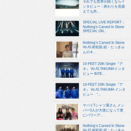
それでも世界が続くならイ
ンタビュー：終わりを見据
えても尚...
SPECIAL LIVE REPORT：
Nothing's Carved In Stone
SPECIAL ON...
Nothing’s Carved In Stone
Vo./G.村松拓 続・たっきゅ
んのキ...
10-FEET 20th Single『ア
オ』 Vo./G.TAKUMAインタ
ビュー INTE...
10-FEET 20th Single『ア
オ』 Vo./G.TAKUMA インタ
ビュー “...
ヤバイTシャツ屋さん メン
バー3人が大使になって更
にパワーア...
Nothing’s Carved In Stone
Vo./G.村松拓 続・たっきゅ