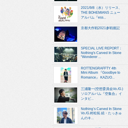
2021/9/8（水）リリース、
THE BOHEMIANS ニュー
アルバム『ess...
京都大作戦2021参戦後記
SPECIAL LIVE REPORT：
Nothing's Carved In Stone
“Wonderer ...
ROTTENGRAFFTY 4th
Mini Album 『Goodbye to
Romance』 KAZUO...
三浦隆一(空想委員会Vo./G.)
ソロアルバム『空集合』イ
ンタビ...
Nothing’s Carved In Stone
Vo./G.村松拓 続・たっきゅ
んのキ...