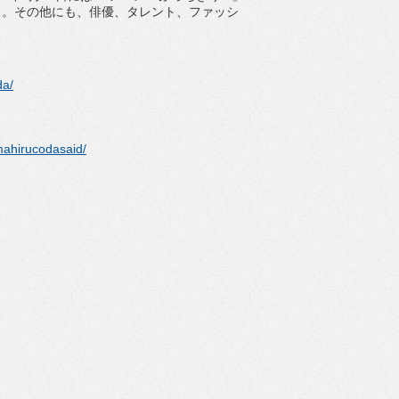
ス。
その他にも、俳優、タレント、
ファッシ
da/
ahirucodasaid/