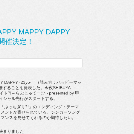
Y MAPPY DAPPY
eで開催決定！
PPY DAPPY -23yo-」（読み方：ハッピーマッ
開催することを発表した。今夜SHIBUYA
イト?!
～らぶじゅてーむ～presented by 甲
フィシャル先行がスタートする。
「ぶっちぎり?!」のエンディング・
テーマ
コメントが寄せ
られている。
シンガーソング
ーマンスを見せてくれるのか期待したい。
決まりました
！