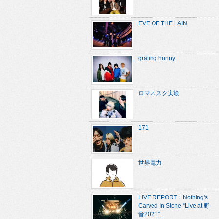
EVE OF THE LAIN
grating hunny
ロマネスク実験
171
世界電力
LIVE REPORT：Nothing's
Carved In Stone “Live at 野
音2021”...