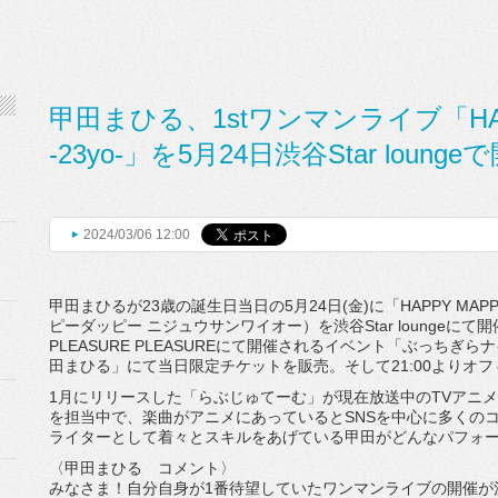
甲田まひる、1stワンマンライブ「HAPP
-23yo-」を5月24日渋谷Star loung
2024/03/06 12:00
甲田まひるが23歳の誕生日当日の5月24日(金)に「
HAPPY MA
ピーダッピー ニジュウサンワイオー）を渋谷Star loungeにて
PLEASURE PLEASUREにて開催されるイベント「ぶっちぎらナ
田まひる」にて当日限定チケットを販売。そして21:
00よりオ
1月にリリースした「らぶじゅてーむ」
が現在放送中のTVアニメ
を担当中で、
楽曲がアニメにあっているとSNSを中心に多くの
ライターとして着々とスキルをあげている甲田がど
んなパフォ
〈甲田まひる コメント〉
みなさま！
自分自身が1番待望していたワンマンライブの開催が