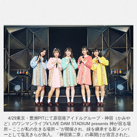
4/29東京・豊洲PITにて原宿発アイドルグループ・神宿（かみや
ど）のワンマンライブk“LIVE DAM STADIUM presents 神が宿る場
所～ここが私の生きる場所～”が開催され、緑を継承する新メンバ
ーとして塩見きらが加入。「神宿第二章」の幕開けが宣言された。