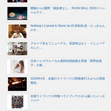
開催から2週間「感染者なし」 RUSH BALL 2020スペシ
ャルライ...
Nothing’s Carved In Stone Vo./G.村松拓 続・たっきゅん
のキ...
グループ名をリニューアル、音楽性はセミ・リニューア
ルした ...
日本ジャズヴォーカル賞特別奨励賞を受賞「星野由美
子」の新...
2020年4月、全国のライブハウス関係者47人からの現状
報告。
全国ライブハウス特集〜ライブハウスから届いたメッセ
ージ〜