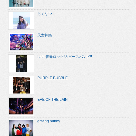
らくなつ
天女神樂
Lala 青春ロック!３ピースバンド!!
PURPLE BUBBLE
EVE OF THE LAIN
grating hunny