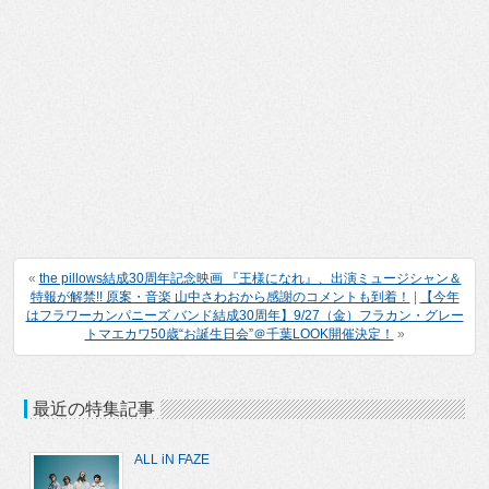
«
the pillows結成30周年記念映画 『王様になれ』、出演ミュージシャン＆
特報が解禁!! 原案・音楽 山中さわおから感謝のコメントも到着！
|
【今年
はフラワーカンパニーズ バンド結成30周年】9/27（金）フラカン・グレー
トマエカワ50歳“お誕生日会”＠千葉LOOK開催決定！
»
最近の特集記事
ALL iN FAZE