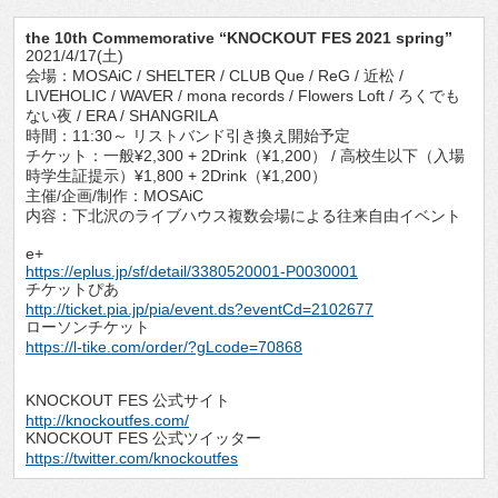
the 10th Commemorative “KNOCKOUT FES 2021 spring”
2021/4/17(土)
会場：MOSAiC / SHELTER / CLUB Que / ReG / 近松 /
LIVEHOLIC / WAVER / mona records / Flowers Loft / ろくでも
ない夜 / ERA / SHANGRILA
時間：11:30～ リストバンド引き換え開始予定
チケット：一般¥2,300 + 2Drink（¥1,200） / 高校生以下（入場
時学生証提示）¥1,800 + 2Drink（¥1,200）
主催/企画/制作：MOSAiC
内容：下北沢のライブハウス複数会場による往来自由イベント
e+
https://eplus.jp/sf/detail/3380520001-P0030001
チケットぴあ
http://ticket.pia.jp/pia/event.ds?eventCd=2102677
ローソンチケット
https://l-tike.com/order/?gLcode=70868
KNOCKOUT FES 公式サイト
http://knockoutfes.com/
KNOCKOUT FES 公式ツイッター
https://twitter.com/knockoutfes