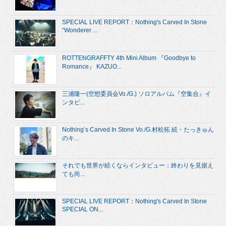
SPECIAL LIVE REPORT：Nothing's Carved In Stone
“Wonderer ...
ROTTENGRAFFTY 4th Mini Album 『Goodbye to
Romance』 KAZUO...
三浦隆一(空想委員会Vo./G.) ソロアルバム『空集合』イ
ンタビ...
Nothing’s Carved In Stone Vo./G.村松拓 続・たっきゅん
のキ...
それでも世界が続くならインタビュー：終わりを見据え
ても尚...
SPECIAL LIVE REPORT：Nothing's Carved In Stone
SPECIAL ON...