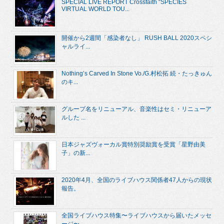
SPECIAL LIVE REPORT Crossfaith “SPECIES
VIRTUAL WORLD TOU...
開催から2週間「感染者なし」 RUSH BALL 2020スペシ
ャルライ...
Nothing’s Carved In Stone Vo./G.村松拓 続・たっきゅん
のキ...
グループ名をリニューアル、音楽性はセミ・リニューア
ルした ...
日本ジャズヴォーカル賞特別奨励賞を受賞「星野由美
子」の新...
2020年4月、全国のライブハウス関係者47人からの現状
報告。
全国ライブハウス特集〜ライブハウスから届いたメッセ