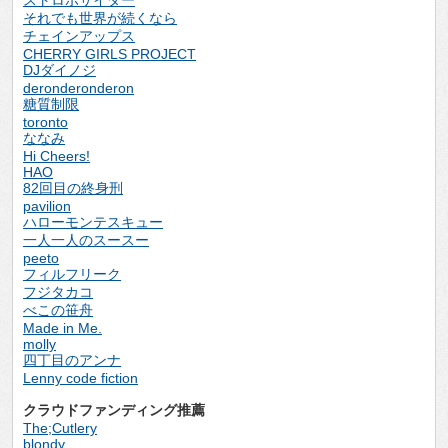
ストロボサイダー
それでも世界が続くなら
チェインアップス
CHERRY GIRLS PROJECT
DJダイノジ
deronderonderon
糖質制限
toronto
ななみ
Hi Cheers!
HAO
82回目の終身刑
pavilion
ハローモンテスキュー
一人一人のスースー
peeto
フィルフリーク
フジタカコ
べこの笹舟
Made in Me.
molly
四丁目のアンナ
Lenny code fiction
クラウドファンディング推薦
The;Cutlery
blondy