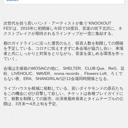
次世代を担う若いバンド・アーティストが集う“KNOCKOUT
FES”は、2015年に初開催し今回で10度目。音楽の街下北沢に、ネ
クストブレイクが期待されるラインナップが一堂に集結する。
都のガイドラインに沿った運営のもと、収容人数を制限しての開催
を予定している。コロナに怯えすぎずに各会場が協力し合い、来場
者と共にしっかりと対策をとりながら、音楽を楽しめる環境を作っ
ていく。
会場は主催箱のMOSAiCの他に、SHELTER、CLUB Que、ReG、近
松、LIVEHOLIC、WAVER、mona records 、Flowers Loft、ろくで
もない夜、ERA、SHANGRILAの計12会場同時開催となる。
ライブハウスを根城に発動している、若いダイヤモンドの原石たち
をこの機会にぜひ目撃して欲しい。チケットは各種プレイガイドに
て、枚数を制限しての販売。出演者最終発表とタイムテーブルの公
開は、3月末〜4月上旬を予定。