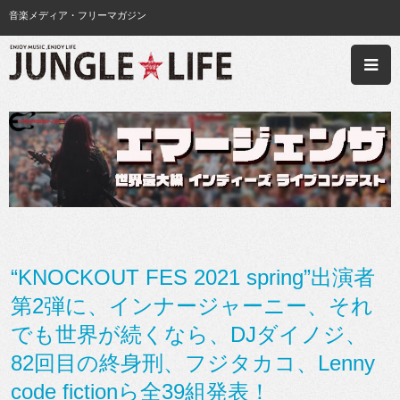
音楽メディア・フリーマガジン
“KNOCKOUT FES 2021 spring”出演者
第2弾に、インナージャーニー、それ
でも世界が続くなら、DJダイノジ、
82回目の終身刑、フジタカコ、Lenny
code fictionら全39組発表！