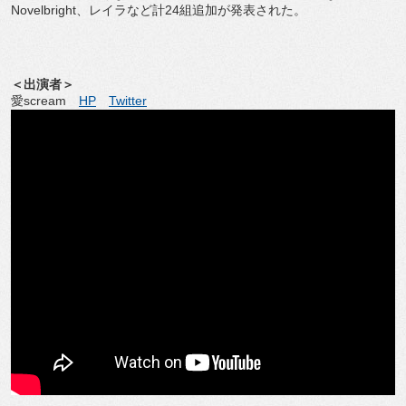
Novelbright、レイラなど計24組追加が発表された。
＜出演者＞
愛scream
HP
Twitter