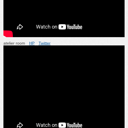
atelier room
HP
Twitter