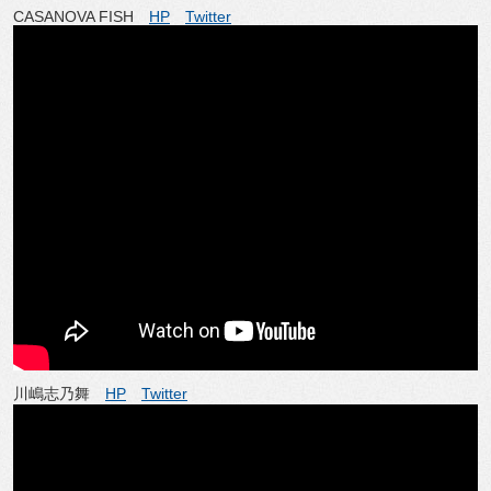
CASANOVA FISH
HP
Twitter
川嶋志乃舞
HP
Twitter