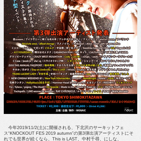
今年2019/11/2(土)に開催される、下北沢のサーキットフェ
ス“KNOCKOUT FES 2019 autumn”の第3弾出演アーティストにそ
れでも世界が続くなら、This is LAST、中村千尋、にしな、