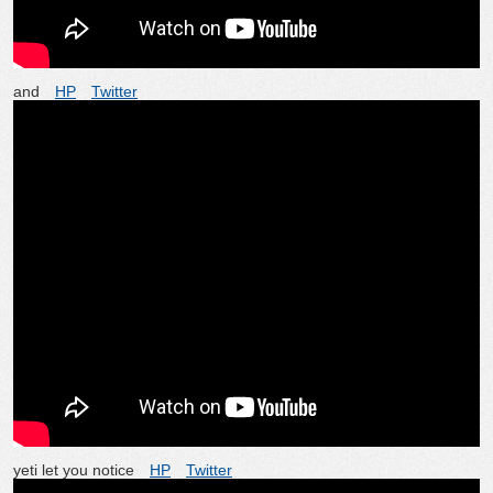
and
HP
Twitter
yeti let you notice
HP
Twitter