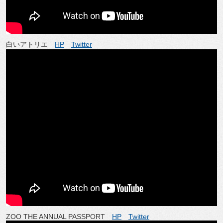
白いアトリエ
HP
Twitter
ZOO THE ANNUAL PASSPORT
HP
Twitter