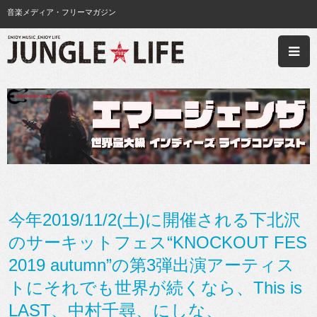
音楽メディア・フリーマガジン
今年2019/11/2(土)に開催される下北沢
のサーキットフェス“KNOCKOUT FES
2019 autumn”の第3弾出演アーティス
トにそれでも世界が続くなら、This is
LAST、中村千尋、にしな、