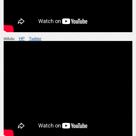
titilulu
HP
Twitter