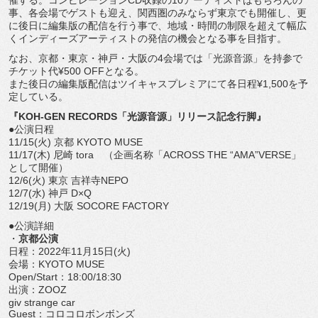
催する。コンピレーションCD収録の10アーティストはもちろんの
事、各会場でゲストも迎え、関西圏のみならず東京でも開催し、更
に後日に編集版の配信を行う事で、地域・時間の制限を超えて幅広
くインディーズアーティストの発信の機会となる事を目指す。
なお、京都・東京・神戸・大阪の4会場では「光源音源」を持参で
チケット代¥500 OFFとなる。
また後日の編集版配信はツイキャスプレミアにて各日程¥1,500を予
定している。
『KOH-GEN RECORDS「光源音源」リリース記念行脚』
●公演日程
11/15(火) 京都 KYOTO MUSE
11/17(木) 尼崎 tora （企画名称「ACROSS THE “AMA”VERSE」
として開催）
12/6(火) 東京 吉祥寺NEPO
12/7(水) 神戸 D×Q
12/19(月) 大阪 SOCORE FACTORY
●公演詳細
・
京都公演
日程：2022年11月15日(火)
会場：KYOTO MUSE
Open/Start：18:00/18:30
出演：ZOOZ
giv strange car
Guest：コロコロボンボンズ