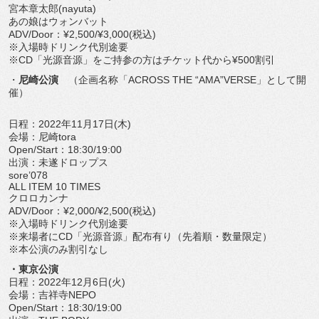
宮本章太郎(nayuta)
あの娘はウォンバット
ADV/Door：¥2,500/¥3,000(税込)
※入場時ドリンク代別途要
※CD「光源音源」をご持参の方はチケット代から¥500割引
・
尼崎公演
（企画名称「ACROSS THE “AMA”VERSE」として開
催）
日程：2022年11月17日(木)
会場：尼崎tora
Open/Start：18:30/19:00
出演：未遂ドロップス
sore’078
ALL ITEM 10 TIMES
クロロカンナ
ADV/Door：¥2,000/¥2,500(税込)
※入場時ドリンク代別途要
※来場者にCD「光源音源」配布有り（先着順・数量限定）
※本公演のみ割引なし
・東京公演
日程：2022年12月6日(火)
会場：吉祥寺NEPO
Open/Start：18:30/19:00