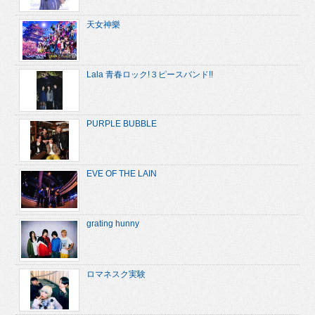
天女神樂
Lala 青春ロック!３ピースバンド!!
PURPLE BUBBLE
EVE OF THE LAIN
grating hunny
ロマネスク実験