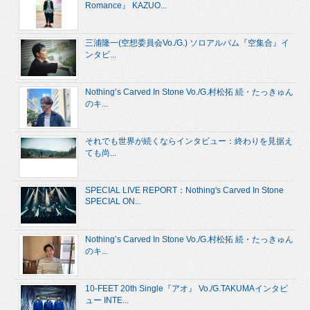
Romance』 KAZUO...
三浦隆一(空想委員会Vo./G.) ソロアルバム『空集合』イ
ンタビ...
Nothing’s Carved In Stone Vo./G.村松拓 続・たっきゅん
のキ...
それでも世界が続くならインタビュー：終わりを見据え
ても尚...
SPECIAL LIVE REPORT：Nothing's Carved In Stone
SPECIAL ON...
Nothing’s Carved In Stone Vo./G.村松拓 続・たっきゅん
のキ...
10-FEET 20th Single『アオ』 Vo./G.TAKUMAインタビ
ュー INTE...