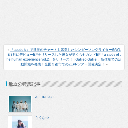
«
「abcdefu」で世界のチャートを席巻したシンガーソングライターGAYL
E 3月にデビューEPをリリースした彼女が早くもセカンドEP「a study of t
he human experience vol.2」をリリース！
|
Galileo Galilei、新体制での活
動開始を発表！全国５都市でのZEPPツアー開催決定！
»
最近の特集記事
ALL iN FAZE
らくなつ