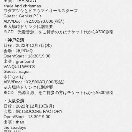
出演：THE BODY
shule And christmas
ワダアツシとビアウマイオールスターズ
Guest：Genius P.J’s
ADV/Door：¥2,500/¥3,000(税込)
※入場時ドリンク代別途要
※CD「光源音源」をご持参の方はチケット代から¥500割引
・神戸公演
日程：2022年12月7日(水)
会場：神戸D×Q
Open/Start：18:30/19:00
出演：grunband
VANQULLWAR’S
Guest：nagori
水になれば、
ADV/Door：¥2,500/¥3,000(税込)
※入場時ドリンク代別途要
※CD「光源音源」をご持参の方はチケット代から¥500割引
・大阪公演
日程：2022年12月19日(月)
会場：堀江SOCORE FACTORY
Open/Start：18:30/19:00
出演：than
the seadays