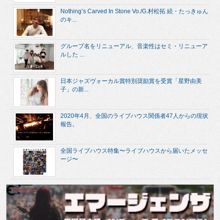
Nothing’s Carved In Stone Vo./G.村松拓 続・たっきゅん
のキ...
グループ名をリニューアル、音楽性はセミ・リニューア
ルした ...
日本ジャズヴォーカル賞特別奨励賞を受賞「星野由美
子」の新...
2020年4月、全国のライブハウス関係者47人からの現状
報告。
全国ライブハウス特集〜ライブハウスから届いたメッセ
ージ〜