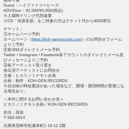
霜降り猫
Guest：ハイファイコーヒーズ
ADV/Door：¥2,500/¥3,000(税込)
※入場時ドリンク代別途要
※CD「光源音源」をご持参の方はチケット代から¥500割引
チケット：
①ホームページ予約
ホームページ（
https://koh-genrecords.com
）のお問合せフォーム
よりご予約
②各SNSダイレクトメール予約
Twitter / Instagram / Fasebook各アカウントのダイレクトメール及
びメッセージよりご予約
③各アーティスト取り置き
各出演アーティストにお問合せ
主催：ヒカリノミナモト企画
企画・制作：KOH-GEN RECORDS
※自治体の時短要請があった場合など、開場・開演時間が変更にな
る場合あり。
＜本件に関するお問い合わせ先＞
ヒカリノミナモト企画／KOH-GEN RECORDS
担当：高垣
〒660-0814
兵庫県尼崎市杭瀬本町1-18-12 2階