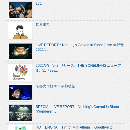
171
世界電力
LIVE REPORT：Nothing's Carved In Stone “Live at 野音
2021”...
2021/9/8（水）リリース、THE BOHEMIANS ニューア
ルバム『ess...
京都大作戦2021参戦後記
SPECIAL LIVE REPORT：Nothing's Carved In Stone
“Wonderer ...
ROTTENGRAFFTY 4th Mini Album 『Goodbye to