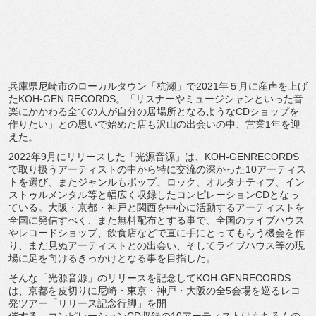
兵庫県尼崎市のローカルタウン「杭瀬」で2021年５月に産声を上げ
たKOH-GEN RECORDS。「リスナーやミュージシャンといった音
楽にかかわる全ての人が自分の居場所となるようなCDショップを
作りたい」との思いで始めた店も沢山の出会いの中、営業1年を迎
えた。
2022年9月にリリースした「光源音源」は、KOH-GENRECORDS
で取り扱うアーティストの中から特に交流の深かった10アーティス
トを選び、またジャンルもポップ、ロック、オルタナティブ、イン
ストゥルメンタル等と幅広く収録したコンピレーションCDとなっ
ている。大阪・京都・神戸と関西を中心に活動するアーティストを
全国に発信すべく、また無料配布とする事で、全国のライブハウス
やレコードショップ、飲食店などで直に手にとってもらう機会を作
り、まだ見ぬアーティストとの出会い、そしてライブハウス等の現
場に足を向けるきっかけとなる事を目指した。
そんな「光源音源」のリリースを記念してKOH-GENRECORDS
は、京都を皮切りに尼崎・東京・神戸・大阪の全5会場を巡るレコ
発ツアー「リリース記念行脚」を開