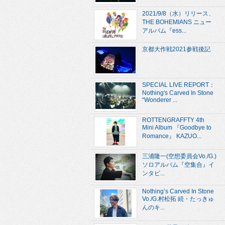
2021/9/8（水）リリース、
THE BOHEMIANS ニュー
アルバム『ess...
京都大作戦2021参戦後記
SPECIAL LIVE REPORT：
Nothing's Carved In Stone
“Wonderer ...
ROTTENGRAFFTY 4th
Mini Album 『Goodbye to
Romance』 KAZUO...
三浦隆一(空想委員会Vo./G.)
ソロアルバム『空集合』イ
ンタビ...
Nothing’s Carved In Stone
Vo./G.村松拓 続・たっきゅ
んのキ...