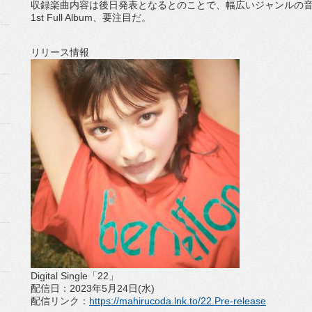
収録楽曲内容は後日発表となるとのことで、
幅広いジャンルの
1s
t Full Album
、要注目だ。
リリース情報
Digital Single
「
22
」
配信日：
2023
年
5
月
24
日
(
水
)
配信リンク：
https://mahirucoda.lnk.
to/22.Pre-release