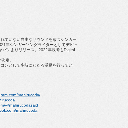
されていない自由なサウンドを放つシンガー
021
年
シンガーソングライターとしてデビュ
ャパンよりリリース。
2022
年以降も
Digital
が決定。
イコンとして多岐にわたる活動を行ってい
agram.com/
mahirucoda/
ahirucoda
com/@
mahirucodasaid
book.com/mahirucoda