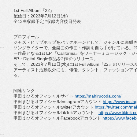
1st Full Album
『
22
』
配信日：
2023
年
7
月
12
日
(
水
)
全
13
曲収録予定
*
収録内容後日発表
プロフィール
ジャズ・ヒップホップをバックボーンとして、
ジャンルに束縛
ソング
ライターで、全楽曲の作曲・作詞を自ら手がけている。
2
ー作品となる
1st EP
『
California
』をワーナーミュージック・
ジ
EP
・
Digital Single
作品を
2
作ずつリリース。
そして、
2023
年
7
月
12
日
(
水
)
に
1st Full Album
『
22
』のリリース
アーティスト活動以外にも、俳優、タレント、
ファッションア
る。
関連リンク
甲田まひるオフィシャルサイト
https://
mahirucoda.com/
甲田まひるオフィシャル
Instagram
アカウント
http
s://www.inst
甲田まひるオフィシャル
twitter
アカウント
https:
//twitter.com/m
甲田まひるオフィシャル
TikTok
アカウント
https://www.tiktok.
甲田まひるオフィシャル
Facebook
アカウント
https
://www.face