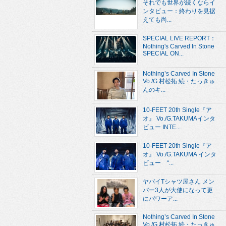
それでも世界が続くならイ
ンタビュー：終わりを見据
えても尚...
SPECIAL LIVE REPORT：
Nothing's Carved In Stone
SPECIAL ON...
Nothing’s Carved In Stone
Vo./G.村松拓 続・たっきゅ
んのキ...
10-FEET 20th Single『ア
オ』 Vo./G.TAKUMAインタ
ビュー INTE...
10-FEET 20th Single『ア
オ』 Vo./G.TAKUMA インタ
ビュー “...
ヤバイTシャツ屋さん メン
バー3人が大使になって更
にパワーア...
Nothing’s Carved In Stone
Vo./G.村松拓 続・たっきゅ