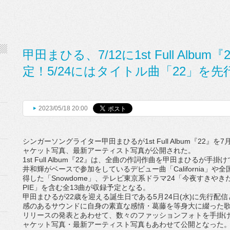
甲田まひる、7/12に1st Full Alb
定！5/24にはタイトル曲「22」を先
2023/05/18 20:00
シンガーソングライター甲田まひるが
1st Full Album
『
22
』を
7
ャケット写真、最新アーティスト写真が公開された。
1st Full Album
『
22
』は、
全曲の作詞作曲を甲田まひるが手掛け
井和輝がベースで参加をしているデビュー曲「
Californ
ia
」や全
得した
「
Snowdome
」、テレビ東京系ドラマ
24
「
今夜すきやき
PIE
」を含む全
13
曲が収録予定となる。
甲田まひるが
22
歳を迎える誕生日である
5
月
24
日
(
水
)
に先行
配信
感のあるサウンドに自身の素直な感情・
葛藤を等身大に綴った
リリースの発表とあわせて、
数々のファッションフォトを手掛
ャケット写真・
最新アーティスト写真もあわせて公開となった