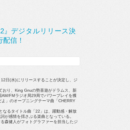
um『22』デジタルリリース決
行配信！
月
12
日
(
水
)
にリリースすることが決定
し、ジ
ており、
King Gnu
の勢喜遊がドラムス、
新
国
AM/FM
ラジオ局
29
局でパワープレイを獲
だよ」のオープニングテーマ曲「
CHERRY
となるタイトル曲「
22
」は、躍動感・
解放
歌詞が感情を揺さぶる楽曲となっている。
ける森健人がフォトグラファーを
担当したジ
。