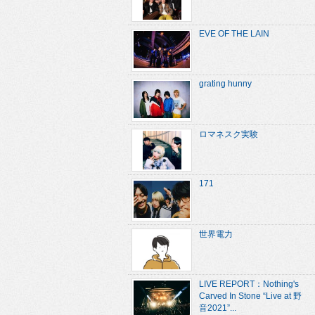
EVE OF THE LAIN
grating hunny
ロマネスク実験
171
世界電力
LIVE REPORT：Nothing's
Carved In Stone “Live at 野
音2021”...