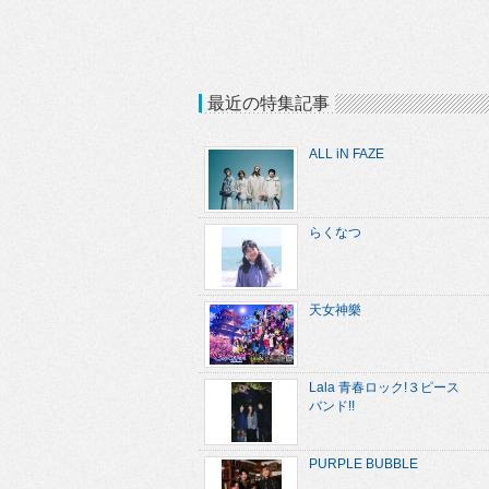
最近の特集記事
ALL iN FAZE
らくなつ
天女神樂
Lala 青春ロック!３ピース
バンド!!
PURPLE BUBBLE