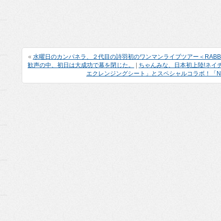
«
水曜日のカンパネラ、２代目の詩羽初のワンマンライブツアー＜RABBIT 
歓声の中、初日は大成功で幕を閉じた。
|
ちゃんみな、日本初上陸!ネイ
エクレンジングシート」とスペシャルコラボ！「Na