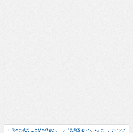
«
“熊本の彼氏”こと杉本琢弥がアニメ『監禁区域レベルX』のエンディング