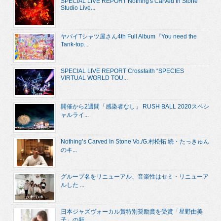
SPECIAL LIVE REPORT Nothing's Carved In Stone
Studio Live...
ヤバイTシャツ屋さん4th Full Album『You need the
Tank-top...
SPECIAL LIVE REPORT Crossfaith “SPECIES
VIRTUAL WORLD TOU...
開催から2週間「感染者なし」 RUSH BALL 2020スペシ
ャルライ...
Nothing’s Carved In Stone Vo./G.村松拓 続・たっきゅん
のキ...
グループ名をリニューアル、音楽性はセミ・リニューア
ルした ...
日本ジャズヴォーカル賞特別奨励賞を受賞「星野由美
子」の新...