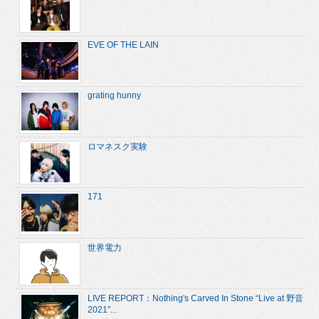
EVE OF THE LAIN
grating hunny
ロマネスク実験
171
世界電力
LIVE REPORT：Nothing's Carved In Stone “Live at 野音
2021”...