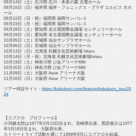
09月14日（土）石川県 石川・本多の森 北電ホール
09月15日（日）福井県 福井・フェニックス・プラザ エルピス 大ホ
ール
09月22日（日・祝）福岡県 福岡サンパレス
09月23日（月・祝）福岡県 福岡サンパレス
09月28日（土）愛知県 名古屋国際会議場 センチュリーホール
09月29日（日）愛知県 名古屋国際会議場 センチュリーホール
10月05日（土）宮城県 仙台サンプラザホール
10月06日（日）宮城県 仙台サンプラザホール
10月13日（日）北海道 札幌文化芸術劇場 hitaru
10月14日（月・祝）北海道 札幌文化芸術劇場hitaru
10月19日（土）神奈川県 ぴあアリーナMM
10月20日（日）神奈川県 ぴあアリーナMM
11月09日（土）大阪府 Asue アリーナ大阪
11月10日（日）大阪府 Asue アリーナ大阪
ツアー特設サイト：
https://kobukuro.com/
feature/kobukuro_tour20
24
【コブクロ プロフィール】
小渕健太郎は1977年3月13日生まれ。宮崎県出身。
黒田俊介は1977
年3月18日生まれ。大阪府出身。
ストリートライブ活動を通じて1998年9月にコブクロを結成。