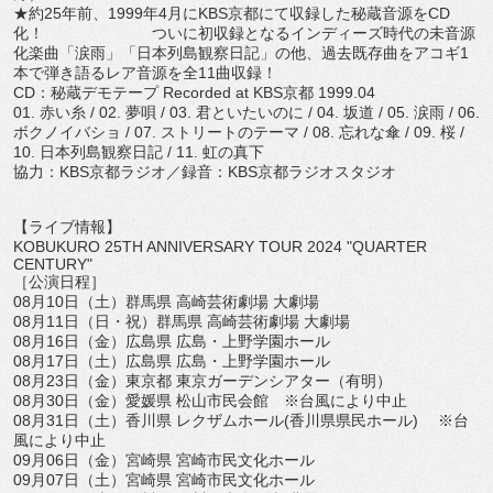
★約25年前、
1999年4月にKBS京都にて収録した秘蔵音源をCD
化！ ついに初収録となるインディーズ時代の未音源
化楽曲「涙雨」「
日本列島観察日記」の他、
過去既存曲をアコギ1
本で弾き語るレア音源を全11曲収録！
CD：秘蔵デモテープ Recorded at KBS京都 1999.04
01. 赤い糸 / 02. 夢唄 / 03. 君といたいのに / 04. 坂道 / 05. 涙雨 / 06.
ボクノイバショ / 07. ストリートのテーマ / 08. 忘れな傘 / 09. 桜 /
10. 日本列島観察日記 / 11. 虹の真下
協力：KBS京都ラジオ／録音：KBS京都ラジオスタジオ
【ライブ情報】
KOBUKURO 25TH ANNIVERSARY TOUR 2024 "QUARTER
CENTURY"
［公演日程］
08月10日（土）群馬県 高崎芸術劇場 大劇場
08月11日（日・祝）群馬県 高崎芸術劇場 大劇場
08月16日（金）広島県 広島・上野学園ホール
08月17日（土）広島県 広島・上野学園ホール
08月23日（金）東京都 東京ガーデンシアター（有明）
08月30日（金）愛媛県 松山市民会館 ※台風により中止
08月31日（土）香川県 レクザムホール(香川県県民ホール) ※台
風により中止
09月06日（金）宮崎県 宮崎市民文化ホール
09月07日（土）宮崎県 宮崎市民文化ホール