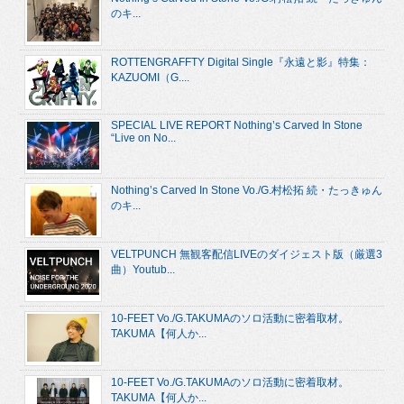
のキ...
ROTTENGRAFFTY Digital Single『永遠と影』特集：
KAZUOMI（G....
SPECIAL LIVE REPORT Nothing’s Carved In Stone
“Live on No...
Nothing’s Carved In Stone Vo./G.村松拓 続・たっきゅん
のキ...
VELTPUNCH 無観客配信LIVEのダイジェスト版（厳選3
曲）Youtub...
10-FEET Vo./G.TAKUMAのソロ活動に密着取材。
TAKUMA【何人か...
10-FEET Vo./G.TAKUMAのソロ活動に密着取材。
TAKUMA【何人か...