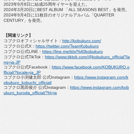
2023年9月8日に結成25周年イヤーを迎えた。
2024年3月20日にBEST ALBUM 「ALL SEASONS BEST」を発売。
2024年9月4日に11枚目のオリジナルアルバム「
QUARTER
CENTURY」を発売。
【関連リンク】
コブクロオフィシャルサイト：
http://kobukuro.
com/
コブクロ公式X：
https://twitter.com/
TeamKobukuro
コブクロ公式LINE：
https://line.me/ti/
p/%40kobukuro
コブクロ公式TikTok：
https://www.
tiktok.com/@kobukuro_official?
la
ng=ja-JP
コブクロ公式Facebook：
https://www.
facebook.com/KOBUKURO.
o
fficial/?locale=ja_JP
コブクロ小渕健太郎 公式Instagram：
https://www.
instagram.com/k
obukuro_
kobuchi_official/
コブクロ黒田俊介 公式Instagram：
https://www.
instagram.com/kob
ukuro_kuroda_
official/?hl=ja