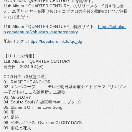
TOUR 2024 "QUARTER CENTURY"＞を開催中。
11th Album「QUARTER CENTURY」のリリースを、9月4日に控
え、
25周年イヤーを駆け抜けるコブクロの今後の動向にぜひご注目
い
ただきたい。
11th Album「QUARTER CENTURY」特設サイト：
https://
kobukur
o.com/feature/kobukuro_
quartercentury
配信リンク：
https://kobukuro.lnk.to/
qc_dg
【リリース情報】
11th Album 「QUARTER CENTURY」
発売日：2024.9.4(水)
CD収録曲（3形態共通）
01. RAISE THE ANCHOR
02. エンベロープ テレビ朝日系金曜ナイトドラマ『リエゾン
―
子どものこころ診療所』主題歌
03. Mr.GLORY
04. Soul to Soul (布袋寅泰 feat. コブクロ)
05. Blame It On The Love Song
06. 雨
07. 足跡
08. ベテルギウス- Over the GLORY DAYS -
09. 雨粒と花火