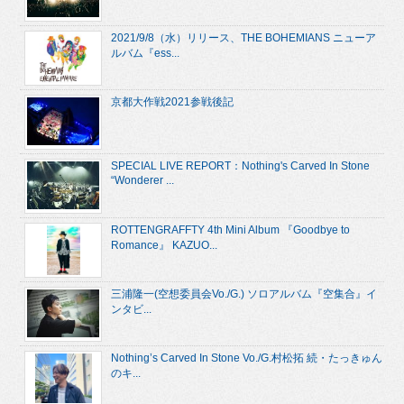
2021/9/8（水）リリース、THE BOHEMIANS ニューア
ルバム『ess...
京都大作戦2021参戦後記
SPECIAL LIVE REPORT：Nothing's Carved In Stone
“Wonderer ...
ROTTENGRAFFTY 4th Mini Album 『Goodbye to
Romance』 KAZUO...
三浦隆一(空想委員会Vo./G.) ソロアルバム『空集合』イ
ンタビ...
Nothing’s Carved In Stone Vo./G.村松拓 続・たっきゅん
のキ...