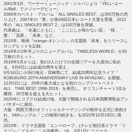
2001年3月、ワーナーミュージック・ジャパンより「
YELL~エー
ル/Bell」でメジャーデビュー。
2006年のベスト・アルバム「ALL SINGLES BEST」は350万枚の売
り上げ。2007年の「蕾」
が第49回日本レコード大賞を受賞。2012
年の「ALL SINGLES BEST 2」は100万枚を突破。
代表曲は、「永遠にともに」「ここにしか咲かない花」「桜」「
蕾」「流星」「未来」など。
2015年、映画『orange-オレンジ-』の主題歌「未来」
をリリースし
ロングヒットを記録。
2016年の2年半ぶりのニューアルバム「TIMELESS WORLD」が25
万枚の大ヒット。
2018年5月からは、
初の2人だけでの全国ツアーを大成功に収め
る。
9月8日には結成20周年を迎え、
9月16日に小渕の地元・宮崎県にて、結成20周年記念ライブ『
KOBUKURO 20TH ANNIVERSARY LIVE IN MIYAZAKI』を開催。
12月5日には、20年の集大成となる初のコンプリートベスト「
ALL TIME BEST 1998-2018」を発売し、オリコンチャート1位を
獲得。
30万枚を超える大ヒット。
2025年にコブクロ結成の地、
大阪で開催される日本国際博覧会アン
バサダーに就任。
大阪・
関西万博のオフィシャルテーマソングの制作を正式に依頼さ
れ、
34thシングル「この地球の続きを」
を2022年10月19日に発
売。
2023年、ドラマ主題歌「エンベロープ」(
テレビ朝日系ドラマ「リ
エゾン-こどものこころ診療所-」)を、
3月1日にリリース。