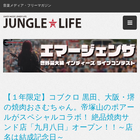
音楽メディア・フリーマガジン
【１年限定】コブクロ 黒田、大阪・堺
の焼肉おさむちゃん。帝塚山のポアー
ルがスペシャルコラボ！ 絶品焼肉サ
ンド店「九月八日」オープン！！～店
名は結成記念日～