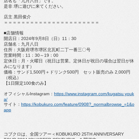
店名も「九月八日」です。
是非 堺に遊びに来てください。
店主 黒田俊介
＝＝＝＝＝＝＝＝＝＝＝＝＝＝＝＝＝＝＝＝＝＝
■店舗情報
開店日：2024年9月8日（日）11：30
店舗名：九月八日
住所：大阪府堺市堺区北瓦町二丁一番三〇号
営業時間：11：30～19：00
定休日：月・火曜日（祝日は営業。
定休日が祝日の場合は翌日が休
みになります）
価格：サンド1,500円＋ドリンク500円 セット販売のみ 2,000円
（税込）
【1日限定100食のみ】
オフィシャルInstagram：
https://www.
instagram.com/kugatsu.youk
a/
サイト：
https://kobukuro.com/
feature/0908?_normalbrowse_=1&
o
app
コブクロは、全国ツアー＜KOBUKURO 25TH ANNIVERSARY