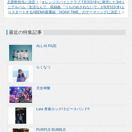
主題歌担当に決定！
|
オレンジスパイニクラブ 7月3日(水)に発売した3rdミ
ニアルバム「生活なんて」収録曲 『うちのめされないで』が9月5日(木)よ
りスタートするABEMA新番組「NOAH TIME」のテーマソングに決定！
»
最近の特集記事
ALL iN FAZE
らくなつ
天女神樂
Lala 青春ロック!３ピースバンド!!
PURPLE BUBBLE