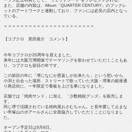
ープン記念特典として、“ウェットシート”
をプレゼントされる。
また、店舗の内装は、Album「QUARTER CENTURY」のブックレ
ットのアートワークと連動しており、
ファンには必見の店内となっ
ている。
＝＝＝＝＝＝＝＝＝＝＝＝＝＝＝＝＝＝＝＝＝＝
【コブクロ 黒田俊介 コメント】
今年コブクロが25周年を迎えました。
来年には大阪万博開催でテーマソングを歌わせていただくこともあ
り、コブクロも節目の年です。
この節目の年に「堺になにか恩返しが出来たら」という想いから、
小渕と出会った場所、ストリートで歌っていた大阪・
堺東の銀座通
り商店街に、
一年限定で看板を上げる事になりました。
店舗では「焼肉サンド」に加え、「少数精鋭グッズ」
を販売しま
す。
同じ堺で活躍されている焼肉屋おさむちゃん。
と長年愛して止まな
い帝塚山のポアールさんに全面協力していただ
くことになりまし
た。
オープン予定日は9月8日。