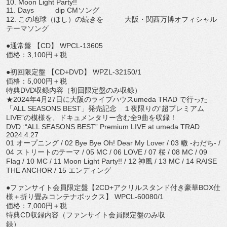
10. Moon Light Party!!
11. Days dip CMソング
12. この地球（ほし）の続きを 大阪・関西万博オフィシャル
テーマソング
●通常盤 【CD】 WPCL-13605
価格：3,100円＋税
●初回限定盤 【CD+DVD】 WPZL-32150/1
価格：5,000円＋税
特典DVD収録内容（初回限定盤のみ収録）
★2024年4月27日に大阪のライブハウスumeda TRAD で行った
「ALL SEASONS BEST」発売記念 １夜限りの“超プレミアム
LIVE”の模様を、
ドキュメンタリー含む全9曲を収録！
DVD :“ALL SEASONS BEST” Premium LIVE at umeda TRAD
2024.4.27
01 オープニング / 02 Bye Bye Oh! Dear My Lover / 03 轍 -わだち- /
04 ストリートのテーマ / 05 MC / 06 LOVE / 07 桜 / 08 MC / 09
Flag / 10 MC / 11 Moon Light Party!! / 12 神風 / 13 MC / 14 RAISE
THE ANCHOR / 15 エンディング
●ファンサイト会員限定盤【2CD+
アクリルスタンド付き豪華BOX仕
様＋
折り畳みコンテナボックス】 WPCL-60080/1
価格：7,000円＋税
特典CD収録内容（ファンサイト会員限定盤のみ収
録）