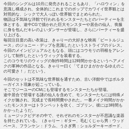
今回のシングルは10月に発売されることもあり、「ハロウィン」を
意識し構成され、全体的にこれまでのポップでカワイイ世界観とは
対照的な、シックで大人っぽい世界観でまとめられた。
物語は不気味な洋館で行われるモンスターたちとのパーティーを主
体とする、途中CGで描かれた巨大モンスターや居合の仙人、喪服
に身を包んだキレのよいダンサーが登場し、さらにパーティーを盛
り上げる。
毎回注目度の高い衣装は、きゃりーの大好きな映画「ビートルジュ
ース」のジョニー・デップを意識したというストライプのドレス。
今回のメインビジュアルともなる、頭にはコウモリの羽根をアレン
ジして制作したというウィッグを装着する。
このコウモリのウィッグの制作時間は12時間かかるというヘアメイ
クの軍神の作品となる。きゃりー曰く「てまひまがかかるゆえのこ
の可愛さ！」だという。
今回のセットは不気味な世界観を通すため、古い洋館中ではポルタ
―ガイスト現象が起こっている。
そこでジーユーのCMにも登場するモンスターたちが登場。
途中居合で登場する謎の仙人を含めて、モンスターたちには特殊メ
イクが施され、完成まで長時間費やされた。一番メイク時間がかか
ったモンスターはトランペットを吹く、ゴブリン。彼には3時間も
かかったようだ。
ミュージックビデオの中で、それぞれのモンスターが不思議な楽器
を持たされている。（きゃりー：ギター、毛むくじゃら男：ウッド
ベース、フランケン：ドラム、うさぎ男：ショルダーキーボード、