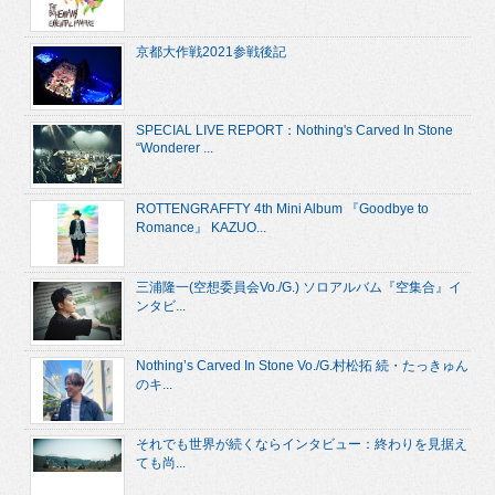
京都大作戦2021参戦後記
SPECIAL LIVE REPORT：Nothing's Carved In Stone
“Wonderer ...
ROTTENGRAFFTY 4th Mini Album 『Goodbye to
Romance』 KAZUO...
三浦隆一(空想委員会Vo./G.) ソロアルバム『空集合』イ
ンタビ...
Nothing’s Carved In Stone Vo./G.村松拓 続・たっきゅん
のキ...
それでも世界が続くならインタビュー：終わりを見据え
ても尚...