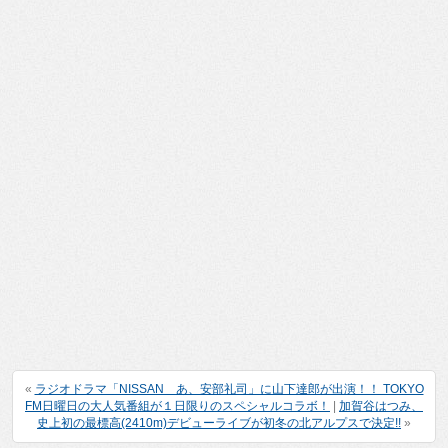
«
ラジオドラマ「NISSAN あ、安部礼司」に山下達郎が出演！！ TOKYO
FM日曜日の大人気番組が１日限りのスペシャルコラボ！
|
加賀谷はつみ、
史上初の最標高(2410m)デビューライブが初冬の北アルプスで決定!!
»