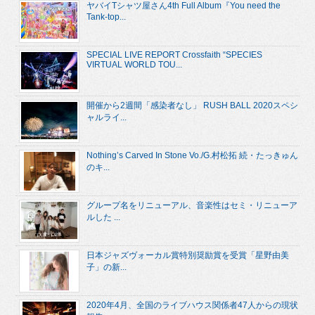
ヤバイTシャツ屋さん4th Full Album『You need the
Tank-top...
SPECIAL LIVE REPORT Crossfaith “SPECIES
VIRTUAL WORLD TOU...
開催から2週間「感染者なし」 RUSH BALL 2020スペシ
ャルライ...
Nothing’s Carved In Stone Vo./G.村松拓 続・たっきゅん
のキ...
グループ名をリニューアル、音楽性はセミ・リニューア
ルした ...
日本ジャズヴォーカル賞特別奨励賞を受賞「星野由美
子」の新...
2020年4月、全国のライブハウス関係者47人からの現状