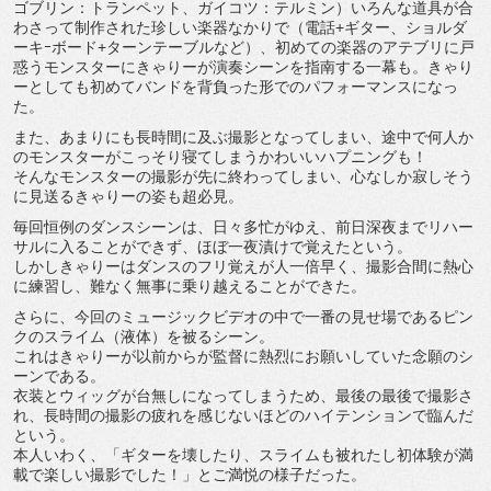
ゴブリン：トランペット、ガイコツ：テルミン）いろんな道具が合
わさって制作された珍しい楽器なかりで（電話+ギター、ショルダ
ーキｰボード+ターンテーブルなど）、初めての楽器のアテブリに戸
惑うモンスターにきゃりーが演奏シーンを指南する一幕も。きゃり
ーとしても初めてバンドを背負った形でのパフォーマンスになっ
た。
また、あまりにも長時間に及ぶ撮影となってしまい、途中で何人か
のモンスターがこっそり寝てしまうかわいいハプニングも！
そんなモンスターの撮影が先に終わってしまい、心なしか寂しそう
に見送るきゃりーの姿も超必見。
毎回恒例のダンスシーンは、日々多忙がゆえ、前日深夜までリハー
サルに入ることができず、ほぼ一夜漬けで覚えたという。
しかしきゃりーはダンスのフリ覚えが人一倍早く、撮影合間に熱心
に練習し、難なく無事に乗り越えることができた。
さらに、今回のミュージックビデオの中で一番の見せ場であるピン
クのスライム（液体）を被るシーン。
これはきゃりーが以前からが監督に熱烈にお願いしていた念願のシ
ーンである。
衣装とウィッグが台無しになってしまうため、最後の最後で撮影さ
れ、長時間の撮影の疲れを感じないほどのハイテンションで臨んだ
という。
本人いわく、「ギターを壊したり、スライムも被れたし初体験が満
載で楽しい撮影でした！」とご満悦の様子だった。