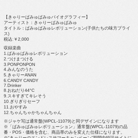
【きゃりーぱみゅぱみゅバイオグラフィー】
アーティスト：きゃりーぱみゅぱみゅ
タイトル：ぱみゅぱみゅレボリューション(子供たちの味方プライ
ス)
税込:￥2,000
収録楽曲
1.ぱみゅぱみゅレボリューション
2.つけまつける
3.PONPONPON
4.みんなのうた
5.きゃりーANAN
6.CANDY CANDY
7.Drinker
8.おねだり44°C
9.スキすぎてキレそう
10.ぎりぎりセーフ
11.おやすみ
12.ちゃんちゃかちゃんちゃん
※ジャケ写は通常盤(WPCL-11079)と同デザインになります
※「ぱみゅぱみゅレボリューション」通常盤(WPCL-11079)の品
番・POS・価格を含む、商品帯のみを変えた仕様になります。
※“きゃりーのエンドレスサマーキャンペーン”期間中特設サイトに