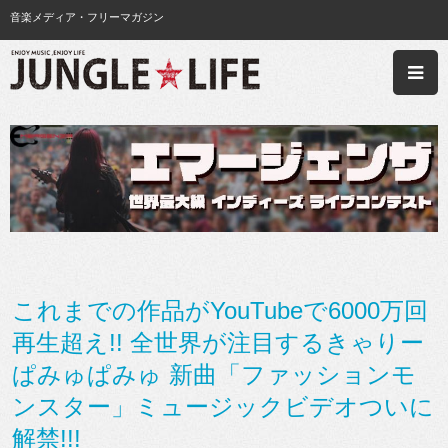
音楽メディア・フリーマガジン
これまでの作品がYouTubeで6000万回
再生超え!! 全世界が注目するきゃりー
ぱみゅぱみゅ 新曲「ファッションモ
ンスター」ミュージックビデオついに
解禁!!!