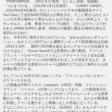
「PONPONPON」（2011.8.17発売「もしもし原宿」収録曲）、
「つけまつける」（2012年1月11日発売）、「CANDY CANDY」
（2012年4月4日発売）のミュージックビデオが動画再生サイト
YouTubeにて合計6000万回以上が再生され、そこに寄せられたコメ
ントの大半が海外から寄せられたものであり、さらに昨年より、ロ
サンゼルス、上海、香港でのライブを敢行、7月にはフランスで行
われたJAPAN EXPOに参加、8000人の観客に囲まれ海外公演も大
成功をおさめた。
また、今年5月に発売された1stアルバム「ぱみゅぱみゅレボリュー
ション」はオリコンCDアルバム週間ランキングで初登場2位を記録
（2012.6.4付）、国内で20万枚を超えるロングセールスを記録する
だけではなく、iTunes Store®では世界63ヶ国で配信、アメリカ・
フランス・ベルギーのエレクトロニックチャートでも１位を記録、
またフランスではついにCDの発売されることが決定するなど、き
ゃりーの発信する原宿カルチャーは国内だけではなく海外からも好
評価を受けている。
そしてついに10月17日に3rdシングル「ファッションモンスター」
がリリースされる。
この楽曲は中田ヤスタカ（caupsel）が作詞・作曲、ファッション
ブランド「ジーユー」のCMソングになっており、この度発表され
るミュージックビデオもこれまでのポップでメルヘンチックな世界
観から一転、ロックなエレクトロサウンドという、またもや新境地
に到達しファンを驚かすこと間違いなしの作品になっている。
さらにこのミュージックビデオは、10月8日（月）からスタートさ
れるファッションブランド「ジーユー」のCMとコラボレーション