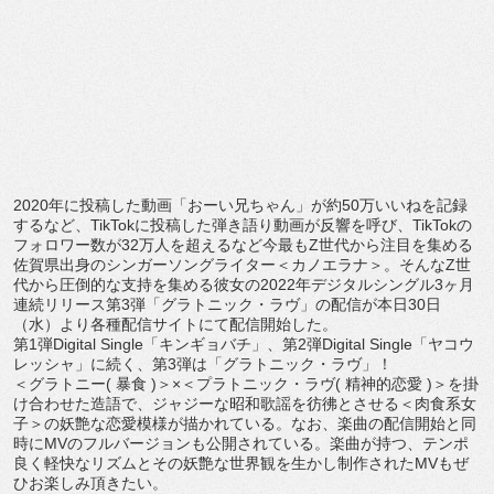
2020
年に投稿した動画「おーい兄ちゃん」が約
50
万いいねを
記録
するなど、
TikTok
に投稿した弾き語り動画が反響を呼び
、
TikTok
の
フォロワー数が
32
万人を超えるなど今最も
Z
世
代から注目を集める
佐賀県出身のシンガーソングライター＜
カノエラナ＞。そんな
Z
世
代から圧倒的な支持を集める彼女の
20
22
年デジタルシングル
3
ヶ月
連続リリース第
3
弾「
グラトニック・ラヴ」の配信が本日
30
日
（水）
より各種配信サイトにて配信開始した。
第
1
弾
Digital Single
「キンギョバチ」、第
2
弾
Digital Single
「ヤコウ
レッシャ」に続く、第
3
弾は「
グラトニック・ラヴ」！
＜グラトニー
(
暴食
)
＞×＜プラトニック・ラヴ
(
精神的恋
愛
)
＞を掛
け合わせた造語で、
ジャジーな昭和歌謡を彷彿とさせる＜肉食系女
子＞
の妖艶な恋愛模様が描かれている。なお、楽曲の配信開始と同
時に
MV
のフルバージョンも公開されている。楽曲が持つ、
テンポ
良く軽快なリズムとその妖艶な世界観を生かし制作された
M
V
もぜ
ひお楽しみ頂きたい。