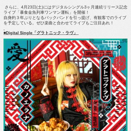
さらに、
4
月
23
日
(
土
)
にはデジタルシングル
3
ヶ月連続リリ
ース記念
ライブ「暴食金魚列車ワンマン運転」を開催！
自身約３年ぶりとなるバックバンドを引っ提げ、
有観客でのライブ
を予定している。
ぜひ楽曲と合わせてライブもご注目あれ！
■Digital Single
「グラトニック・ラヴ」