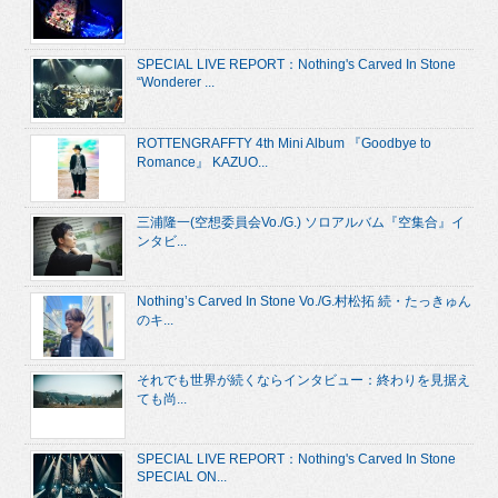
SPECIAL LIVE REPORT：Nothing's Carved In Stone
“Wonderer ...
ROTTENGRAFFTY 4th Mini Album 『Goodbye to
Romance』 KAZUO...
三浦隆一(空想委員会Vo./G.) ソロアルバム『空集合』イ
ンタビ...
Nothing’s Carved In Stone Vo./G.村松拓 続・たっきゅん
のキ...
それでも世界が続くならインタビュー：終わりを見据え
ても尚...
SPECIAL LIVE REPORT：Nothing's Carved In Stone
SPECIAL ON...