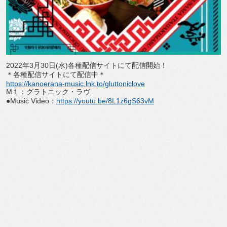
2022
年
3
月
30
日
(
水
)
各種配信サイトにて配信開始！
＊各種配信サイトにて配信中＊
https://kanoerana-music.lnk.
to/gluttoniclove
M
１：グラトニック・ラヴ
●
Music Video
：
https://youtu.be/
8L1z6gS63vM