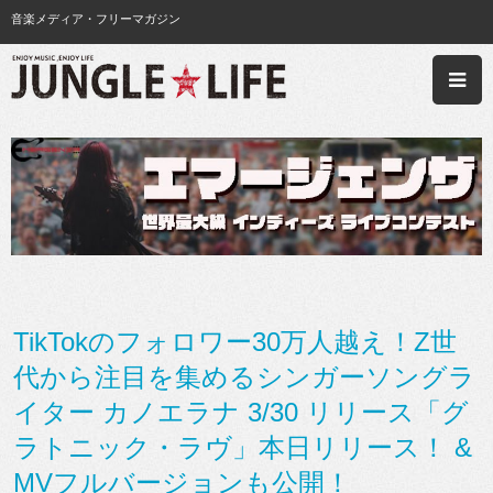
音楽メディア・フリーマガジン
TikTokのフォロワー30万人越え！Z世
代から注目を集めるシンガーソングラ
イター カノエラナ 3/30 リリース「グ
ラトニック・ラヴ」本日リリース！ &
MVフルバージョンも公開！