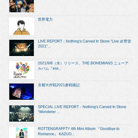
世界電力
LIVE REPORT：Nothing's Carved In Stone “Live at 野音
2021”...
2021/9/8（水）リリース、THE BOHEMIANS ニューア
ルバム『ess...
京都大作戦2021参戦後記
SPECIAL LIVE REPORT：Nothing's Carved In Stone
“Wonderer ...
ROTTENGRAFFTY 4th Mini Album 『Goodbye to
Romance』 KAZUO...