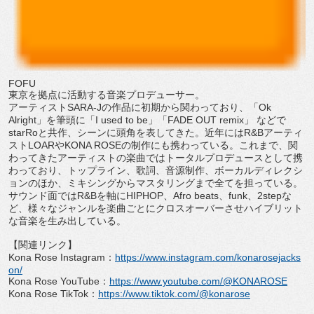
FOFU
東京を拠点に活動する音楽プロデューサー。
アーティスト
SARA-J
の作品に初期から関わっており、「
Ok
Alright
」を筆頭に「
I used to be
」「
FADE OUT remix
」 などで
starRo
と共作、シーンに頭角を表してきた。近年には
R&B
アーティ
スト
LOAR
や
KONA ROSE
の制作にも携わっている。これまで、
関
わってきたアーティストの楽曲ではトータルプロデュースとして
携
わっており、トップライン、歌詞、音源制作、
ボーカルディレクシ
ョンのほか、
ミキシングからマスタリングまで全てを担っている。
サウンド面では
R&B
を軸に
HIPHOP
、
Afro beats
、
funk
、
2step
な
ど、
様々なジャンルを楽曲ごとにクロスオーバーさせハイブリット
な音
楽を生み出している。
【関連リンク】
Kona Rose Instagram
：
https://www.
instagram.com/konarosejacks
on/
Kona Rose YouTube
：
https://www.youtube.
com/@KONAROSE
Kona Rose TikTok
：
https://www.tiktok.com/
@konarose