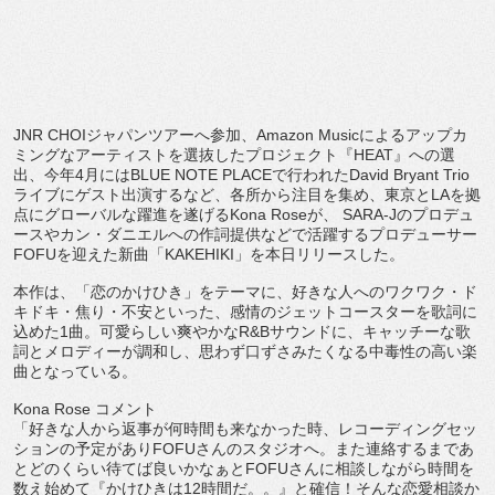
JNR CHOI
ジャパンツアーへ参加、
Amazon Music
によるアップカ
ミングなアーティストを選抜したプロジ
ェクト『
HEAT
』への選
出、今年
4
月には
BLUE NOTE PLACE
で行われた
David Bryant Trio
ライブにゲスト出演するなど、各所から注目を集め、
東京と
LA
を拠
点にグローバルな躍進を遂げる
Kona Rose
が、
SARA-J
のプロデュ
ースやカン・
ダニエルへの作詞提供などで活躍するプロデューサー
FOFU
を迎
えた新曲「
KAKEHIKI
」を本日リリースした。
本作は、「恋のかけひき」をテーマに、好きな人へのワクワク・
ド
キドキ・焦り・不安といった、
感情のジェットコースターを歌詞に
込めた
1
曲。
可愛らしい爽やかな
R&B
サウンドに、
キャッチーな歌
詞とメロディーが調和し、
思わず口ずさみたくなる中毒性の高い楽
曲となっている。
Kona Rose
コメント
「好きな人から返事が何時間も来なかった時、
レコーディングセッ
ションの予定があり
FOFU
さんのスタジオへ
。また連絡するまであ
とどのくらい待てば良いかなぁと
FOFU
さ
んに相談しながら時間を
数え始めて『かけひきは
12
時間だ。。』
と確信！そんな恋愛相談か