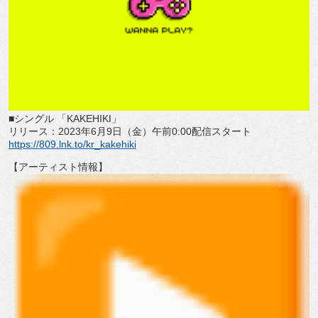
■シングル 「
KAKEHIKI
」
リリース：
2023
年
6
月
9
日（金）午前
0:00
配信スタート
https://809.lnk.to/kr_kakehiki
【アーティスト情報】