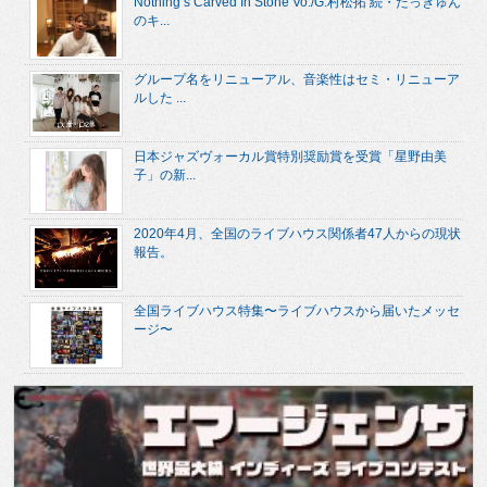
Nothing’s Carved In Stone Vo./G.村松拓 続・たっきゅん
のキ...
グループ名をリニューアル、音楽性はセミ・リニューア
ルした ...
日本ジャズヴォーカル賞特別奨励賞を受賞「星野由美
子」の新...
2020年4月、全国のライブハウス関係者47人からの現状
報告。
全国ライブハウス特集〜ライブハウスから届いたメッセ
ージ〜