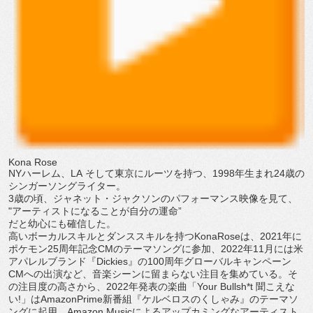
Kona Rose
NY
ハーレム、
LA
そして東京にルーツを持つ、
1998
年⽣ま
れ
24
歳の
シンガーソングライター。
3
歳の頃、ジャネット・ジャクソンのパフォーマンス映像を⾒て、
"
アーティストになることが⾃分の運命”
だと幼⼼にも確信した。
⾼いボーカルスキルとダンススキルを持つ
KonaRose
は、
2
021
年に
ポケモン
25
周年記念
CM
のテーマソングに参加、
20
22
年
11
⽉には⽶
アパレルブランド『
Dickies
』の
100
周年グローバルキャンペーン
CM
への出演など、⾳楽シーンに留ま
らない注⽬を集めている。そ
の注⽬度の⾼さから、
2022
年発表
の楽曲「
Your Bullsh*t
聞こえな
い
!
」は
AmazonPrime
新番
組『ケルベロスのくしゃみ』のテーマソ
ングに起⽤、
Amazon Music
によるアップカミングなアーティスト