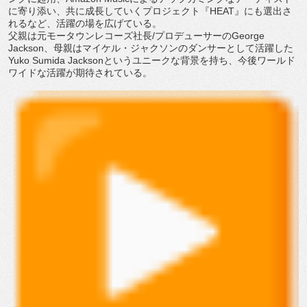
に寄り添い、
共に成⻑していくプロジェクト『
HEAT
』にも選出さ
れるなど、
活躍の場を広げている。
⽗親は元モータウンレコーズ社⻑
/
プロデューサーの
George
Jackson
、⺟親はマイケル・
ジャクソンのダンサーとして活躍した
Yuko Sumida Jackson
というユニークな背景を持ち、
今後ワールド
ワイドな活躍が期待されている。