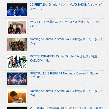
10-FEET 20th Single『アオ』 Vo./G.TAKUMA インタビ
ュー “...
ヤバイTシャツ屋さん メンバー3人が大使になって更に
パワーア...
Nothing’s Carved In Stone Vo./G.村松拓 続・たっきゅん
のキ...
ROTTENGRAFFTY Digital Single『永遠と影』特集：
KAZUOMI（G....
SPECIAL LIVE REPORT Nothing’s Carved In Stone
“Live on No...
Nothing’s Carved In Stone Vo./G.村松拓 続・たっきゅん
のキ...
VELTPUNCH 無観客配信LIVEのダイジェスト版（厳選3