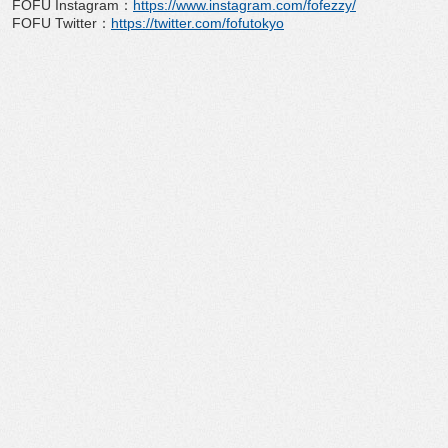
FOFU Instagram
：
https://www.
instagram.com/fofezzy/
FOFU Twitter
：
https://twitter.com/
fofutokyo