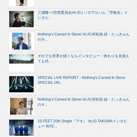
三浦隆一(空想委員会Vo./G.) ソロアルバム『空集合』イ
ンタビ...
Nothing’s Carved In Stone Vo./G.村松拓 続・たっきゅん
のキ...
それでも世界が続くならインタビュー：終わりを見据え
ても尚...
SPECIAL LIVE REPORT：Nothing's Carved In Stone
SPECIAL ON...
Nothing’s Carved In Stone Vo./G.村松拓 続・たっきゅん
のキ...
10-FEET 20th Single『アオ』 Vo./G.TAKUMAインタビ
ュー INTE...