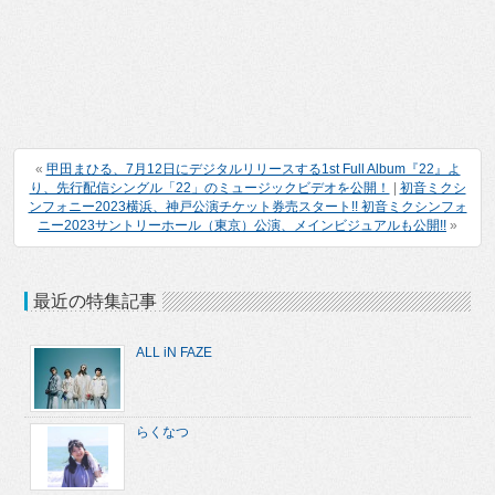
«
甲田まひる、7月12日にデジタルリリースする1st Full Album『22』よ
り、先行配信シングル「22」のミュージックビデオを公開！
|
初音ミクシ
ンフォニー2023横浜、神戸公演チケット券売スタート!! 初音ミクシンフォ
ニー2023サントリーホール（東京）公演、メインビジュアルも公開!!
»
最近の特集記事
ALL iN FAZE
らくなつ