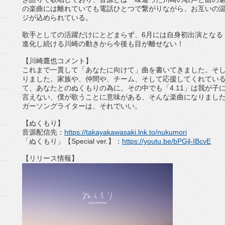
の楽曲には離れていても電話ひとつで繋がりながら、
お互いの
ジが込められ
ている。
歌手としての活躍だけにとどまらず、
6
月には自身初出演となる
進化し続ける川崎の動きから今後も目が離せない！
【川崎鷹也コメント】
これまで一貫して「あなたに向けて」曲を書いてきました。
そ
りました。家族や、
仲間や、チーム、そして応援してくれてい
て、あなたとのぬくもりの為に。
その中でも「
4.11
」は我が子
言えない、
僕が歌うことに意味がある、そんな楽曲になりまし
ガーソングライターは、
それでいい。
【ぬくもり】
音源配信先：
https://takayakawasaki.
lnk.to/nukumori
「ぬくもり」【
Special ver.
】：
https://youtu.be/bPGjl-
IBcvE
【リリース情報】