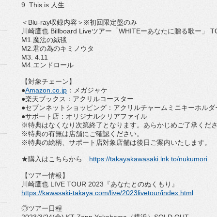
9. This is
人生
＜
Blu-ray
収録内容＞
※
初回限定盤のみ
川崎鷹也
Billboard Live
ツアー「
WHITE
ーあなたに贈る歌ー」
T
M1.
魔法の絨毯
M2.
君の為のキミノウタ
M3. 4.11
M4.
エンドロール
【対象チェーン】
●
Amazon.co.jp
：メガジャケ
●楽天ブックス：アクリルコースター
●セブンネットショッピング：アクリルチャームミニキーホルダ
●サポート店：オリジナルクリアファイル
※特典はなくなり次第終了となります。
あらかじめご了承くだ
※特典の有無は店舗にご確認ください。
※特典の絵柄、サポート店対象店舗は後日ご案内いたします。
★購入はこちらから
https://takayakawasaki.lnk.to/
nukumori
【ツアー情報】
川崎鷹也
LIVE TOUR 2023
『あなたとのぬくもり』
https://kawasaki-takaya.com/
live/2023livetour/index.html
◎ツアー日程