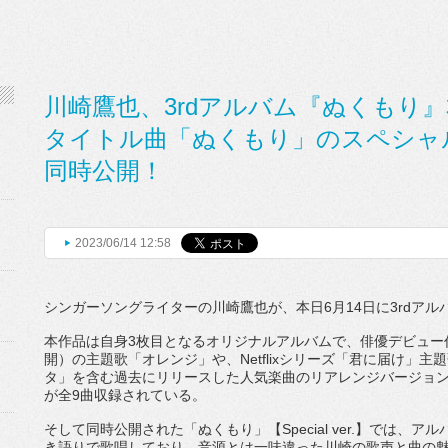
川崎鷹也、3rdアルバム『ぬくもり』
タイトル曲「ぬくもり」のスペシャ
同時公開！
2023/06/14 12:58
シンガーソングライターの川崎鷹也が、本日
6
月
14
日に
3rd
ア
ル
本作品は自身
3
枚目となるオリジナルアルバムで、
俳優デビュー
開）
の主題歌「オレンジ」や、
Netflix
シリーズ「君に届け」
主題
タ」
を含む過去にリリースした人気楽曲のリアレンジバージョ
が全
9
曲収録されている。
そして同時公開された「ぬくもり」【
Special ver.
】では、アル
き語りで歌唱しており、
音源とは一味違った川崎の歌声と曲の