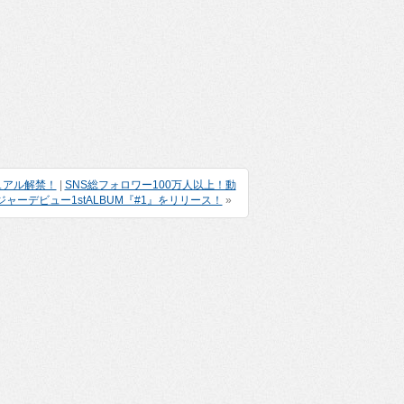
ビジュアル解禁！
|
SNS総フォロワー100万人以上！動
ーデビュー1stALBUM『#1』をリリース！
»