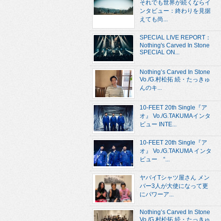
それでも世界が続くならイ
ンタビュー：終わりを見据
えても尚...
SPECIAL LIVE REPORT：
Nothing's Carved In Stone
SPECIAL ON...
Nothing’s Carved In Stone
Vo./G.村松拓 続・たっきゅ
んのキ...
10-FEET 20th Single『ア
オ』 Vo./G.TAKUMAインタ
ビュー INTE...
10-FEET 20th Single『ア
オ』 Vo./G.TAKUMA インタ
ビュー “...
ヤバイTシャツ屋さん メン
バー3人が大使になって更
にパワーア...
Nothing’s Carved In Stone
Vo./G.村松拓 続・たっきゅ