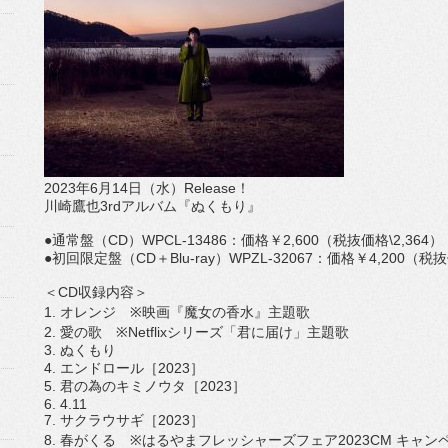
2023
年
6
月
14
日（水）
Release
！
川崎鷹也
3rd
アルバム『ぬくもり』
●通常盤（
CD
）
WPCL-13486
：価格￥
2,600
（
税抜価格
\2,364
●初回限定盤（
CD
＋
Blu-ray
）
WPZL-32067
：
価格￥
4,200
（税抜
＜
CD
収録内容＞
1.
オレンジ
※
映画『魔女の香水』主題歌
2.
愛の歌
※Netflix
シリーズ「君に届け」主題歌
3.
ぬくもり
4.
エンドロール［
2023
］
5.
君の為のキミノウタ［
2023
］
6. 4.11
7.
サクラウサギ［
2023
］
8.
春がくる
※
はるやまフレッシャーズフェア
2023CM
キャン