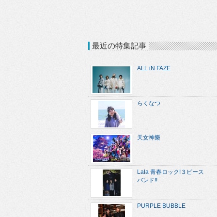
最近の特集記事
ALL iN FAZE
らくなつ
天女神樂
Lala 青春ロック!３ピース
バンド!!
PURPLE BUBBLE