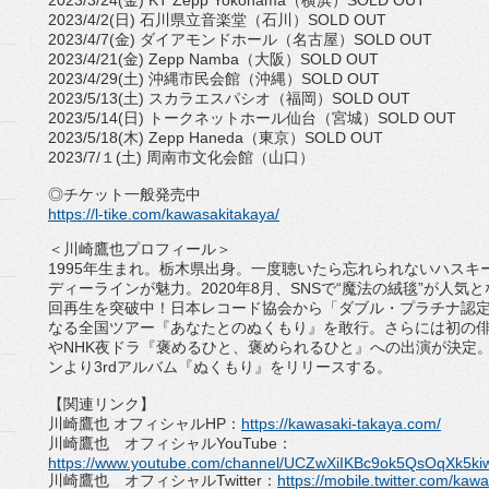
2023/3/24(
金
) KT Zepp Yokohama
（横浜）
SOLD OUT
2023/4/2(
日
)
石川県立音楽堂（石川）
SOLD OUT
2023/4/7(
金
)
ダイアモンドホール（名古屋）
SOLD OUT
2023/4/21(
金
) Zepp Namba
（大阪）
SOLD OUT
2023/4/29(
土
)
沖縄市民会館（沖縄）
SOLD OUT
2023/5/13(
土
)
スカラエスパシオ（福岡）
SOLD OUT
2023/5/14(
日
)
トークネットホール仙台（宮城）
SO
LD OUT
2023/5/18(
木
) Zepp Haneda
（東京）
SOLD OUT
2023/7/
１
(
土
)
周南市文化会館（山口）
◎チケット一般発売中
https://l-tike.com/
kawasakitakaya/
＜川崎鷹也プロフィール＞
1995
年生まれ。栃木県出身。
一度聴いたら忘れられないハスキ
ディーラインが魅力。
2020
年
8
月、
SNS
で
“
魔
法の絨毯
”
が人気と
回
再生を突破中！日本レコード協会から「ダブル・プラチナ認
なる全国ツアー『
あなたとのぬくもり』を敢行。
さらには初の
や
NHK
夜ドラ『褒めるひと、褒められるひと』への出演が決定
ンより
3rd
アルバム『
ぬくもり』をリリースする。
【関連リンク】
川崎鷹也 オフィシャル
HP
：
https://kawasaki-
takaya.com/
川崎鷹也 オフィシャル
YouTube
：
https://www.youtube.com/
channel/
UCZwXiIKBc9ok5QsOqXk5ki
川崎鷹也 オフィシャル
Twitter
：
https://mobile.
twitter.com/kaw