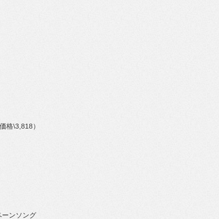
）
価格
\3,818
）
ペーンソン
グ