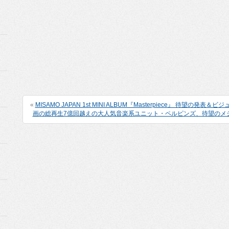
«
MISAMO JAPAN 1st MINI ALBUM『Masterpiece』 待望の発表＆
画の総再生7億回越えの大人気音楽系ユニット・ペルピンズ、待望のメジャ