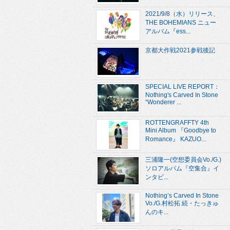
2021/9/8（水）リリース、
THE BOHEMIANS ニュー
アルバム『ess...
京都大作戦2021参戦後記
SPECIAL LIVE REPORT：
Nothing's Carved In Stone
“Wonderer ...
ROTTENGRAFFTY 4th
Mini Album 『Goodbye to
Romance』 KAZUO...
三浦隆一(空想委員会Vo./G.)
ソロアルバム『空集合』イ
ンタビ...
Nothing’s Carved In Stone
Vo./G.村松拓 続・たっきゅ
んのキ...