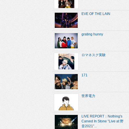
EVE OF THE LAIN
grating hunny
ロマネスク実験
171
世界電力
LIVE REPORT：Nothing's
Carved In Stone “Live at 野
音2021”...