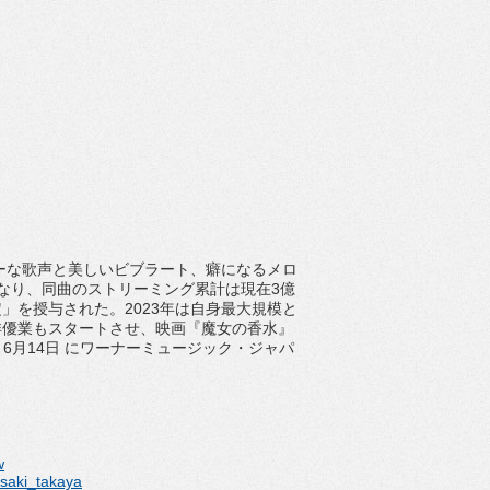
ーな歌声と美しいビブラート、
癖になるメロ
なり、同曲のストリーミング累計は現在
3
億
定」
を授与された。
2023
年は自身最大規模と
俳優業もスタートさせ、映画『魔女の香水』
。
6
月
14
日 にワーナーミュージック・ジャパ
w
asaki_takaya