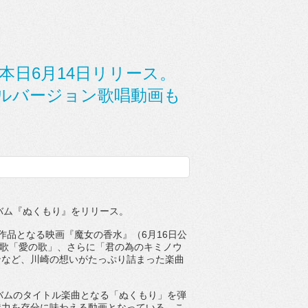
本日6月14日リリース。
ルバージョン歌唱動画も
バム『ぬくもり』をリリース。
作品となる映画『魔女の香水』（
6
月
16
日公
歌「愛の歌」、さらに「君の為のキミノウ
ンなど、
川崎の想いがたっぷり詰まった楽曲
バムのタイトル楽曲となる「ぬくもり」
を弾
魅力を存分に味わえる動画と
なっている。
こ