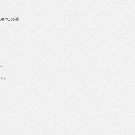
OKYO
公
演
ー
さい。