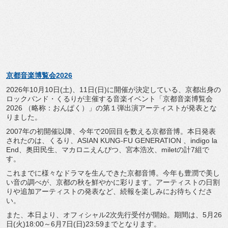
京都音楽博覧会2026
2026年10月10日(土)、11日(日)
に開催が決定している、京都出身の
ロックバンド・
くるりが主催する音楽イベント「京都音楽博覧会
2026 （略称：おんぱく）」
の第１弾出演アーティストが発表とな
りました。
2007年の初開催以降、今年で20回目を数える京都音博。
本日発表
されたのは、くるり、ASIAN KUNG-FU GENERATION 、indigo la
End、奥田民生、マカロニえんぴつ、宮本浩次、
miletの計7組で
す。
これまでに様々なドラマを生んできた京都音博。
今年も豊潤で美し
い音の調べが、京都の秋を鮮やかに彩ります。
アーティストの日割
りや追加アーティストの発表など、
続報を楽しみにお待ちくださ
い。
また、本日より、オフィシャル2次先行受付が開始。期間は、
5月26
日(火)18:00～6月7日(日)23:
59までとなります。