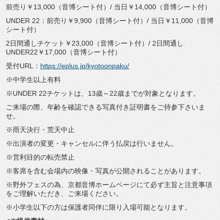
前売り￥13,000（音博シート付）/ 当日￥14,000（音博シート付）
UNDER 22：前売り￥9,900（音博シート付）/ 当日￥11,000（音博
シート付）
2日間通しチケット￥23,000（音博シート付）/ 2日間通し
UNDER22￥17,000（音博シート付）
受付URL：
https://eplus.jp/
kyotoonpaku/
※中学生以上有料
※UNDER 22チケットは、13歳～22歳までが対象となります。
ご来場の際、
年齢を確認できる写真付き証明書をご持参下さいま
せ。
※雨天決行・荒天中止
※出演者の変更・キャンセルに伴う払戻は行いません。
※営利目的の転売禁止
※客席を含む会場内の映像・写真が公開されることがあります。
※野外フェスの為、
京都音博ホームページにて必ず主旨と注意事項
をご理解いただき、
ご来場ください。
※小学生以下の方は保護者同伴に限り入場可能となります。