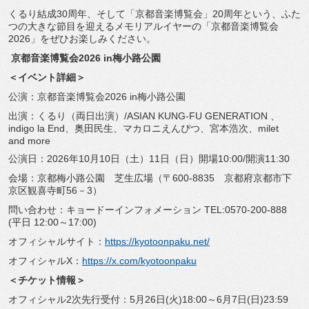
くるり結成30周年、そして「京都音楽博覧会」20周年という、
ふた
つの大きな節目を迎えるメモリアルイヤーの「
京都音楽博覧会
2026」をぜひお楽しみください。
京都音楽博覧会2026 in梅小路公園
＜イベント詳細＞
公演：京都音楽博覧会2026 in梅小路公園
出演：くるり（両日出演）/ASIAN KUNG-FU GENERATION 、
indigo la End、奥田民生、マカロニえんぴつ、宮本浩次、milet
and more
公演日：2026年10月10日（土）11日（日）開場10:
00/開演11:30
会場：京都梅小路公園 芝生広場（〒600-8835 京都府京都市下
京区観喜寺町56－3）
問い合わせ：キョードーインフォメーション TEL:0570-200-888
(平日 12:00～17:00)
オフィシャルサイト：
https://kyotoonpaku.
net/
オフィシャルX：
https://x.com/
kyotoonpaku
＜チケット情報＞
オフィシャル2次先行受付：5月26日(火)18:00～
6月7日(日)23:59