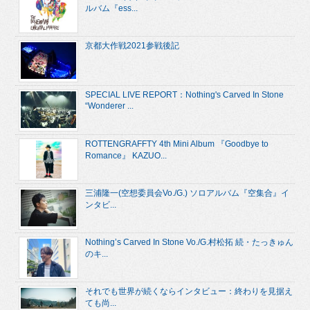
ルバム『ess...
京都大作戦2021参戦後記
SPECIAL LIVE REPORT：Nothing's Carved In Stone
“Wonderer ...
ROTTENGRAFFTY 4th Mini Album 『Goodbye to
Romance』 KAZUO...
三浦隆一(空想委員会Vo./G.) ソロアルバム『空集合』イ
ンタビ...
Nothing’s Carved In Stone Vo./G.村松拓 続・たっきゅん
のキ...
それでも世界が続くならインタビュー：終わりを見据え
ても尚...