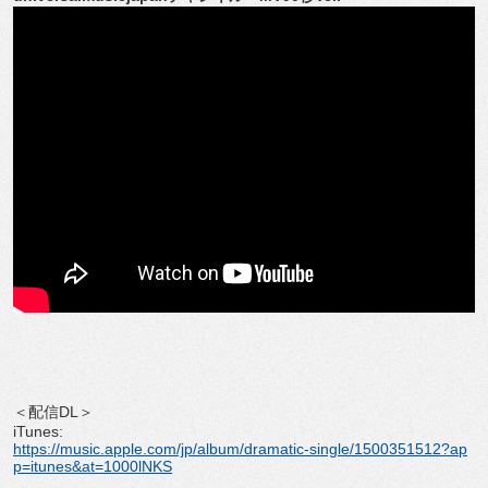
＜配信DL＞
iTunes:
https://music.apple.com/jp/album/dramatic-single/1500351512?ap
p=itunes&at=1000lNKS