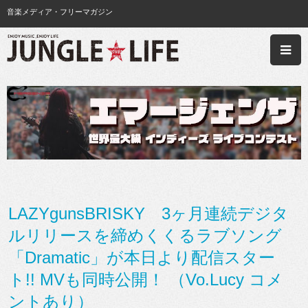
音楽メディア・フリーマガジン
LAZYgunsBRISKY 3ヶ月連続デジタ
ルリリースを締めくくるラブソング
「Dramatic」が本日より配信スター
ト!! MVも同時公開！ （Vo.Lucy コメ
ントあり）