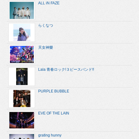
ALL iN FAZE
らくなつ
天女神樂
Lala 青春ロック!３ピースバンド!!
PURPLE BUBBLE
EVE OF THE LAIN
grating hunny