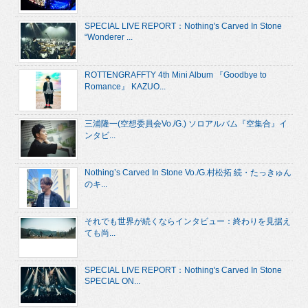
SPECIAL LIVE REPORT：Nothing's Carved In Stone
“Wonderer ...
ROTTENGRAFFTY 4th Mini Album 『Goodbye to
Romance』 KAZUO...
三浦隆一(空想委員会Vo./G.) ソロアルバム『空集合』イ
ンタビ...
Nothing’s Carved In Stone Vo./G.村松拓 続・たっきゅん
のキ...
それでも世界が続くならインタビュー：終わりを見据え
ても尚...
SPECIAL LIVE REPORT：Nothing's Carved In Stone
SPECIAL ON...