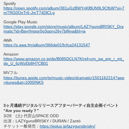
Spotify
https://open.spotify.com/album/381uGzBWYnKlBUN9L9CfbW?si=7
mTRG0OnTr6-JmT74DlCLg
Google Play Music
https://play.google.com/store/music/album/LAZYgunsBRISKY_Dra
matic?id=Bayrfmpqr5g3qprv26y7bflijya&hl=ja
AWA
https://s.awa.fm/album/366de019cfca24131547
Amazon
https://www.amazon.co.jp/dp/B085DCLN7K/ref=cm_sw_em_r_mt_
dp_U_6zWzEb8H7CB01
MVフル
https://itunes.apple.com/jp/music-video/dramatic/1501162214?app
=itunes&at=1000INKS
3ヶ月連続デジタルリリースアフターパーティ自主企画イベント
“Are you ready？”
3/28 (土) 代官山SPACE ODD
出演：LAZYgunsBRISKY / DURAN / Zantö
チケット一般発売：
https://eplus.jp/lazygunsbrisky/