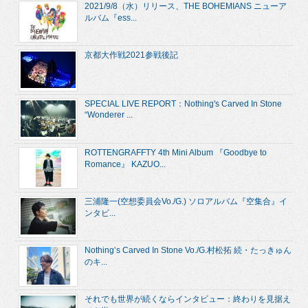
2021/9/8（水）リリース、THE BOHEMIANS ニューア
ルバム『ess...
京都大作戦2021参戦後記
SPECIAL LIVE REPORT：Nothing's Carved In Stone
“Wonderer ...
ROTTENGRAFFTY 4th Mini Album 『Goodbye to
Romance』 KAZUO...
三浦隆一(空想委員会Vo./G.) ソロアルバム『空集合』イ
ンタビ...
Nothing’s Carved In Stone Vo./G.村松拓 続・たっきゅん
のキ...
それでも世界が続くならインタビュー：終わりを見据え