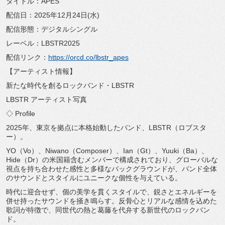
タイトル：APES
配信日：2025年12月24日(水)
配信形態：デジタルシングル
レーベル：LBSTR2025
配信リンク：
https://orcd.co/lbstr_
apes
【アーティスト情報】
新たな時代を創るロックバンド・LBSTR
LBSTR アーティスト写真
◇ Profile
2025年、東京を拠点に本格始動したバンド、LBSTR（
ロブスタ
ー）。
YO（Vo）、Niwano（Composer）、Ian（
Gt）、Yuuki（Ba）、
Hide（Dr）
の米国籍含むメンバーで構成されており、
グローバルな
視点を持ち合わせた感性と多様なバックグラウンドが
、
バンド全体
のサウンドとスタイルにユニークな個性を与えている。
時代に迎合せず、個の美学を貫くスタイルで、
鋭さとエネルギーを
併せ持ったサウンドを掻き鳴らす。
反骨心とリアルな感情を込めた
歌詞が特徴で、
同世代の熱と葛藤を代弁する新世代のロックバン
ド。