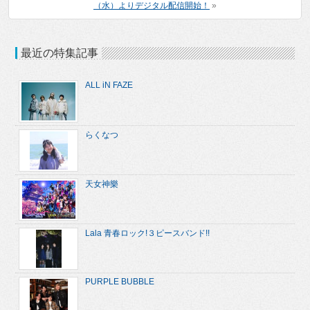
（水）よりデジタル配信開始！
»
最近の特集記事
ALL iN FAZE
らくなつ
天女神樂
Lala 青春ロック!３ピースバンド!!
PURPLE BUBBLE