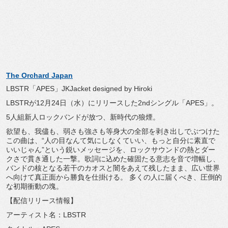
The Orchard Japan
LBSTR「APES」JKJacket designed by Hiroki
LBSTRが12月24日（水）にリリースした2ndシングル「
APES」。
5人組新人ロックバンドが放つ、新時代の狼煙。
欲望も、我儘も、
弱さも強さも等身大の全部を剥き出しでぶつけた
この曲は、“
人の目なんて気にしなくていい、もっと自分に素直で
いいじゃん”
という鋭いメッセージを、
ロックサウンドの熱とダー
クさで貫き通した一撃。
歌詞に込めた確固たる意志を音で増幅し、
バンドの核となる若干のカオスと闇をあえて残したまま、
広い世界
へ向けて真正面から勝負を仕掛ける。 多くの人に届くべき、圧倒的
な初期衝動の塊。
【配信リリース情報】
アーティスト名：LBSTR