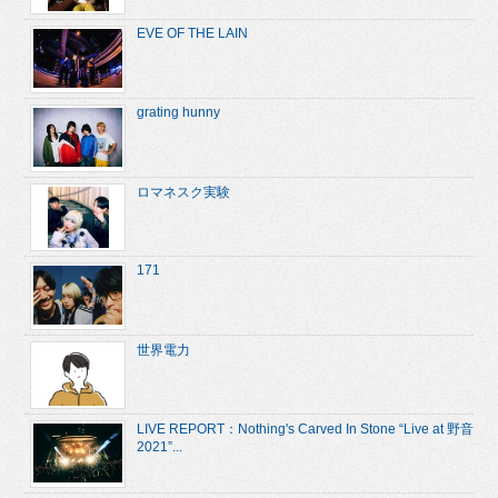
EVE OF THE LAIN
grating hunny
ロマネスク実験
171
世界電力
LIVE REPORT：Nothing's Carved In Stone “Live at 野音
2021”...