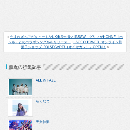
«
たまねぎヘアがキュートなUK出身の天才肌SSW、グリフがHONNE（ホ
ンネ）とのコラボシングルをリリース！
|
LACCO TOWER オンライン和
菓子ショップ『Oi SEGARE!（オイセガレ）』OPEN！
»
最近の特集記事
ALL iN FAZE
らくなつ
天女神樂