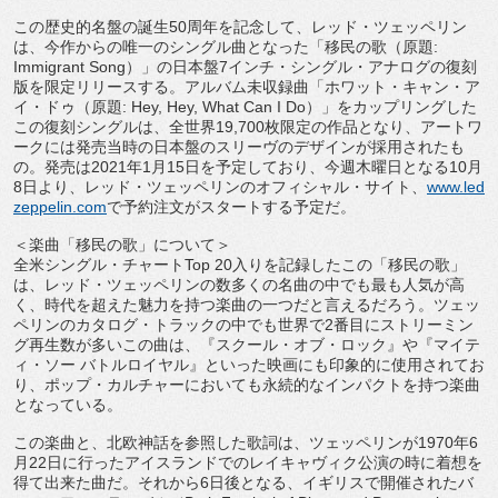
この歴史的名盤の誕生
50
周年を記念して、レッド・
ツェッペリン
は、今作からの唯一のシングル曲となった「
移民の歌（原題
:
Immigrant Song
）」の日本盤
7
インチ・シングル・
アナログの復刻
版を限定リリースする。アルバム未収録曲「
ホワット・キャン・ア
イ・ドゥ（原題
: Hey, Hey, What Can I Do
）」をカップリングした
この復刻シングルは、全世界
19,
700
枚限定の作品となり、
アートワ
ークには発売当時の日本盤のスリーヴのデザインが採用さ
れたも
の。発売は
2021
年
1
月
15
日を予定しており、
今週木曜日となる
10
月
8
日より、レッド・
ツェッペリンのオフィシャル・サイト、
www.
led
zeppelin.com
で予約注文がスタートする予定だ
。
＜楽曲「移民の歌」について＞
全米シングル・チャート
Top 20
入りを記録したこの「移民の歌」
は、レッド・
ツェッペリンの数多くの名曲の中でも最も人気が高
く、
時代を超えた魅力を持つ楽曲の一つだと言えるだろう。
ツェッ
ペリンのカタログ・トラックの中でも世界で
2
番目にストリ
ーミン
グ再生数が多いこの曲は、『スクール・オブ・ロック』や『
マイテ
ィ・ソー バトルロイヤル』といった映画にも印象的に使用されてお
り、
ポップ・
カルチャーにおいても永続的なインパクトを持つ楽曲
となっている
。
この楽曲と、北欧神話を参照した歌詞は、ツェッペリンが
1970
年
6
月
22
日に行ったアイスランドでのレイキャヴィク公演の時に
着想を
得て出来た曲だ。それから
6
日後となる、
イギリスで開催されたバ