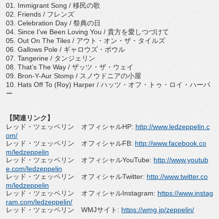
01. Immigrant Song /
移民の歌
02. Friends /
フレンズ
03. Celebration Day /
祭典の日
04. Since I
’
ve Been Loving You /
貴方を愛しつづけて
05. Out On The Tiles /
アウト・オン・ザ・タイルズ
06. Gallows Pole /
ギャロウズ・ポウル
07. Tangerine /
タンジェリン
08. That
’
s The Way /
ザッツ・ザ・ウェイ
09. Bron-Y-Aur Stomp /
スノウドニアの小屋
10. Hats Off To (Roy) Harper /
ハッツ・オフ・トゥ・ロイ・ハーパ
ー
【関連リンク】
レッド・ツェッペリン オフィシャル
HP:
http://www.
ledzeppelin.c
om/
レッド・ツェッペリン オフィシャル
FB:
http://www.facebook.
co
m/ledzeppelin
レッド・ツェッペリン オフィシャル
YouTube
:
http://
www.youtub
e.com/ledzeppelin
レッド・ツェッペリン オフィシャル
Twitter:
http://www.
twitter.co
m/ledzeppelin
レッド・ツェッペリン オフィシャル
Instagram:
https://www.
instag
ram.com/ledzeppelin/
レッド・ツェッペリン
WMJ
サイト
:
https://wmg.jp/
zeppelin/