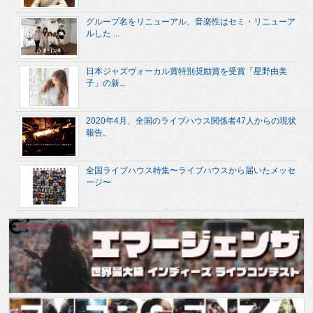
グループ名をリニューアル、音楽性はセミ・リニューア
ルした ...
日本ジャズヴォーカル賞特別奨励賞を受賞「星野由美
子」の新...
2020年4月、全国のライブハウス関係者47人からの現状
報告。
全国ライブハウス特集〜ライブハウスから届いたメッセ
ージ〜