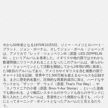
今から
50
年前となる
1970
年
10
月
5
日、ジミー・
ペイジとロバート・
プラント、ジョン・ボーナム、そしてジョン・
ポール・ジョーンズ
は、アメリカで『レッド・ツェッペリン
III
（原題
: LED ZEPPELIN
III
）』というアルバムを発表した。
イギリスや他の国ではそれから
数週間後にリリースされることとな
ったこのアルバムは、彼らがレ
ッド・
ツェッペリンとして活動を開始してから
2
年弱の間に発表し
た
3
枚
目のアルバムであり、
アメリカやイギリスを含む複数の国で
チャート
1
位を記録、
世界中で
1,300
万枚を超えるセールスを記録す
る、
まさに歴史的名盤だ。圧倒的な商業的成功に加え、
ハードなサ
ウンドから「ザッツ・ザ・ウェイ（原題
: That
’
s The Way
）」や
「スノウドニアの小屋（原題
: Bron-Y-Aur Stomp
）」といった楽曲
でも聴かれる、
より幅広いスタイルのサウンドも自らのサウンドに
取り入れたこの
アルバムは、音楽性という側面から見ても、
バンド
にとってターニング・
ポイントとなったアルバムだと言えるだろ
う。