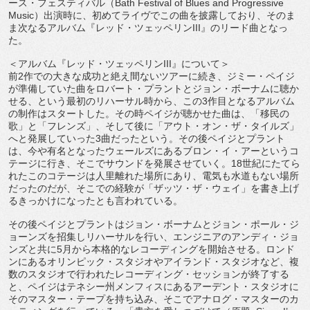
ース・フェスティバル（
Bath Festival of Blues and Progressive
Music
）出演時に、初めてライヴでこの曲を披露しており、
そのま
ま次なるアルバム『レッド・ツェッペリン
III
』
のリード曲となっ
た。
＜アルバム『レッド・ツェッペリン
III
』について＞
前
2
作での大きな成功と絶え間ないツアーに続き、ジミー・
ペイジ
が準備していた曲をロバート・プラントとジョン・
ボーナムに聴か
せる、という最初のリハーサル時から、この
3
作目
となるアルバム
の制作はスタートした。
その時ペイジが聴かせた曲は、「移民の
歌」と「フレンズ」、
そして後に「アウト・オン・ザ・タイルズ」
へと発展していった
3
曲だったという。その後ペイジとプラント
は、
今や有名となったウェールズにあるブロン・イ・
アーというコ
テージに行き、そこでサウンドを発展させていく。
1
8
世紀にたてら
れたこのコテージは人里離れた場所にあり、
電気も水道もない場所
だったのだが、そこでの経験が「ザッツ・
ザ・ウェイ」を書き上げ
るきっかけになったとも言われている。
その後ペイジとプラントはジョン・ボーナムとジョン・ポール・
ジ
ョーンズを招集しリハーサルを行い、エンジニアのアンディ・
ジョ
ンズと共に
5
月から本格的なレコーディングを開始させる。
ロンド
ンにあるオリンピック・スタジオやアイランド・
スタジオなど、複
数のスタジオで行われたレコーディング・
セッションが終了する
と、
ペイジはテネシー州メンフィスにあるアーデント・
スタジオに
そのマスター・テープを持ち込み、そこでアナログ・
マスターのカ