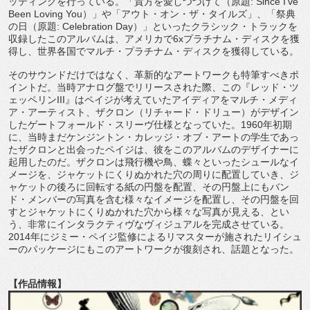
ッティングを行っている。「貴方を愛しつづけて（
原題
: Since I
’
ve
Been Loving You
）」や「アウト・オン・ザ・タイルズ」、「祭典
の日（原題
: Celebration Day
）」といったクラシック・
トラックを
収録したこのアルバムは、アメリカで
6x
プラチナム・
ディスクを獲
得し、世界各国でマルチ・プラチナム・
ディスクを獲得している。
そのサウンドだけではなく、
革新的なアートワークも特筆すべきポ
イントだ。
当時アナログ盤でリリースされた際、この『レッド・ツ
ェッペリン
III
』はペイジが考えていたアイディアをマルチ・メディ
ア・
アーティスト、ザクロン（リチャード・ドリュー）
がデザイン
したゲートフォールド・スリーヴ仕様となっていた。
1
960
年初期
に、当時まだケンジントン・カレッジ・オブ・
アートの学生であっ
たザクロンと出会ったペイジは、
彼をこのアルバムのデザイナーに
起用したのだ。
ザクロンは飛行機や鳥、蝶々といったシュールなイ
メージを、
ジャケットにくりぬかれた穴の周りに配置していき、
ジ
ャケットの後ろに回転する紙の円盤を配置、
その円盤上にもバン
ド・
メンバーの写真を含む様々なイメージを配置し、
その円盤を回
すとジャケットにくりぬかれた穴から様々な写真が見
える、とい
う、
非常にインタラクティヴなヴィジュアルを完成させている。
201
4
年にジミー・
ペイジ監修によるリマスターが施されたリイシュ
ーのパッケージに
もこのアートワークが復刻され、話題となった。
【作品情報】