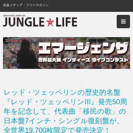
音楽メディア・フリーマガジン
レッド・ツェッペリンの歴史的名盤
『レッド・ツェッペリンIII』発売50周
年を記念して、代表曲「移民の歌」の
日本盤7インチ・シングル復刻盤が、
全世界19,700枚限定で発売決定！