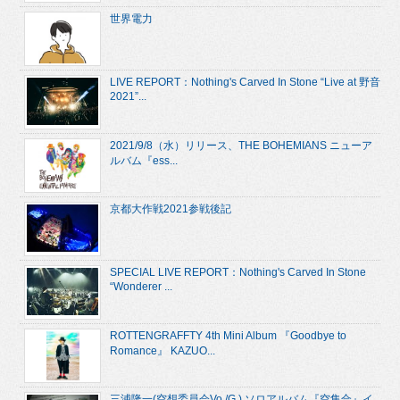
世界電力
LIVE REPORT：Nothing's Carved In Stone “Live at 野音
2021”...
2021/9/8（水）リリース、THE BOHEMIANS ニューア
ルバム『ess...
京都大作戦2021参戦後記
SPECIAL LIVE REPORT：Nothing's Carved In Stone
“Wonderer ...
ROTTENGRAFFTY 4th Mini Album 『Goodbye to
Romance』 KAZUO...
三浦隆一(空想委員会Vo./G.) ソロアルバム『空集合』イ