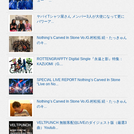
ュー “...
ヤバイTシャツ屋さん メンバー3人が大使になって更に
パワーア...
Nothing’s Carved In Stone Vo./G.村松拓 続・たっきゅん
のキ...
ROTTENGRAFFTY Digital Single『永遠と影』特集：
KAZUOMI（G....
SPECIAL LIVE REPORT Nothing’s Carved In Stone
“Live on No...
Nothing’s Carved In Stone Vo./G.村松拓 続・たっきゅん
のキ...
VELTPUNCH 無観客配信LIVEのダイジェスト版（厳選3
曲）Youtub...