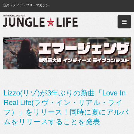
音楽メディア・フリーマガジン
Lizzo(リゾ)が3年ぶりの新曲「Love In
Real Life(ラヴ・イン・リアル・ライ
フ）」をリリース！同時に夏にアルバ
ムをリリースすることを発表