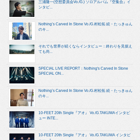
三浦隆一(空想委員会Vo./G.) ソロアルバム『空集合』イ
ンタビ...
Nothing’s Carved In Stone Vo./G.村松拓 続・たっきゅん
のキ...
それでも世界が続くならインタビュー：終わりを見据え
ても尚...
SPECIAL LIVE REPORT：Nothing's Carved In Stone
SPECIAL ON...
Nothing’s Carved In Stone Vo./G.村松拓 続・たっきゅん
のキ...
10-FEET 20th Single『アオ』 Vo./G.TAKUMAインタビ
ュー INTE...
10-FEET 20th Single『アオ』 Vo./G.TAKUMA インタビ