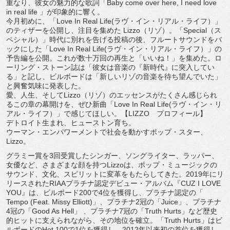
重なり、
彼女の魅力的な歌詞「Baby come over here, I need love
in real life 」が印象的に響く。
今月初めに、「Love In Real Life(ラヴ・イン・リアル・ライフ）」
のティザーを公開し、
注目を集めた Lizzo（リゾ）。「Special（ス
ペシャル）」
時代に別れを告げる投稿の後、フルートサウンドをバ
ックにした「
Love In Real Life(ラヴ・イン・リアル・ライフ）」の
予告編を公開。
これが数十万回の再生と「いいね！」を集めた。ロ
ーリング・
ストーン誌は「彼女は音楽の『新時代』に突入してい
る」と記し、
ビルボードは「新しいリゾの音楽を待ち望んでいた」
と興奮気味に発表した。
愛、人生、そしてLizzo（リゾ）
のエッセンスがたくさん感じられ
るこの章の幕開けを、ぜひ新曲「
Love In Real Life(ラヴ・イン・リ
アル・ライフ）」で感じてほしい。【LIZZO プロフィール】
デトロイト生まれ、ヒューストン育ち。
ウーマン・エンパワーメントで社会を動かすポップ・スター、
Lizzo。
グラミー賞を3回受賞したシンガー、ソングライター、ラッパー、
女優など、さまざまな顔を持つLizzoは、ポップ・
ミュージックの
サウンド、文化、
スピリットに変革をもたらしてきた。
2019年にリ
リースされたRIAAプラチナ認定デビュー・
アルバム『CUZ I LOVE
YOU』は、ビルボード200で4位を獲得し、プラチナ認定の「
Tempo (Feat. Missy Elliott)」、プラチナ2冠の「Juice」、
プラチナ
4冠の「Good As Hell」 、プラチナ7冠の「Truth Hurts」など歴史
的ヒットに支えられながら、
その地位を確立。「Truth Hurts」はビ
ルボードのHot 100で1位を獲得し、
2012年以来初の首位を獲得し