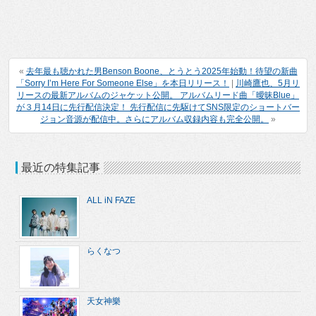
«
去年最も聴かれた男Benson Boone、とうとう2025年始動！待望の新曲
「Sorry I’m Here For Someone Else」を本日リリース！
|
川崎鷹也、5月リ
リースの最新アルバムのジャケット公開。 アルバムリード曲「曖昧Blue」
が３月14日に先行配信決定！ 先行配信に先駆けてSNS限定のショートバー
ジョン音源が配信中。さらにアルバム収録内容も完全公開。
»
最近の特集記事
ALL iN FAZE
らくなつ
天女神樂