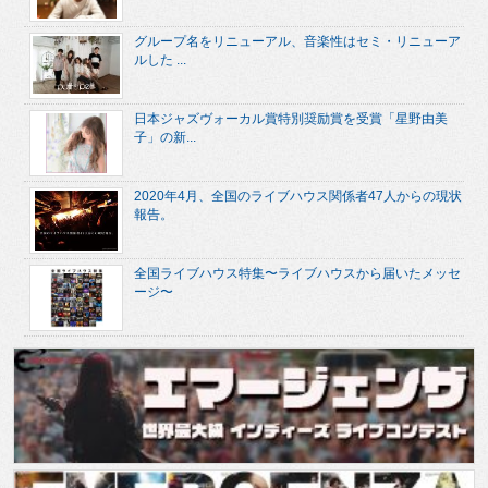
グループ名をリニューアル、音楽性はセミ・リニューア
ルした ...
日本ジャズヴォーカル賞特別奨励賞を受賞「星野由美
子」の新...
2020年4月、全国のライブハウス関係者47人からの現状
報告。
全国ライブハウス特集〜ライブハウスから届いたメッセ
ージ〜