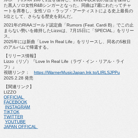
た黒人ソロ女性R&
Bシンガーとなった。同曲は7週にわたってチャ
ートを席巻し、
女性ソロ・ラップ・アーティストによる史上最長の
1位として、
さらなる歴史を刻んだ。
2021年のRIAAゴールド認定曲「Rumors (Feat. Cardi B)」でこの止
まらない勢いを維持したLizzoは、
7月15日に「SPECIAL」をリリー
ス。
2025年には新曲「Love In Real Life」をリリースし、同名の5枚目
のアルバムで帰還する。
【リリース情報】
Lizzo（リゾ）『Love In Real Life（ラヴ・イン・リアル・ライ
フ）』
視聴リンク：
https://WarnerMusicJapan.lnk.
to/LIRLSJPPu
2025.2.28 発売
【関連リンク】
LIZZO
OFFICIAL
FACEBOOK
INSTAGRAM
TIKTOK
TWITTER
YOUTUBE
JAPAN OFFICAL