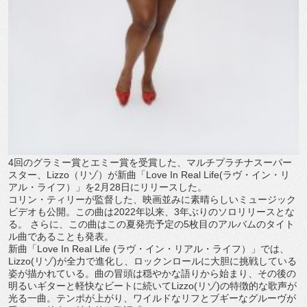
4回のグラミー賞とエミー賞を受賞した、
マルチプラチナスーパー
スター、Lizzo（リゾ）が新曲「
Love In Real Life(ラヴ・イン・リ
アル・ライフ）」
を2月28日にリリースした。
コリン・ティリーが監督した、
映画並みに素晴らしいミュージック
ビデオも公開。
この曲は2022年以来、3年ぶりのソロリリースとな
る。 さらに、
この曲はこの夏発売予定の5枚目のアルバムのタイト
ル曲であるこ
とも発表。
新曲「Love In Real Life (ラヴ・イン・リアル・ライフ）」では、
Lizzo(リゾ)
が全力で進化し、
ロックンロールに大胆に挑戦している
姿が描かれている。
曲の冒頭は穏やかな語りから始まり、
その後の
明るいギターと軽快なビートに続いてLizzo(リゾ)
の特徴的な歌声が
光る一曲。テンポが上がり、
ワイルドなリフとブギーなグルーヴが