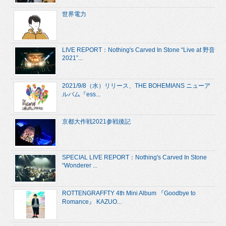
世界電力
LIVE REPORT：Nothing's Carved In Stone “Live at 野音
2021”...
2021/9/8（水）リリース、THE BOHEMIANS ニューア
ルバム『ess...
京都大作戦2021参戦後記
SPECIAL LIVE REPORT：Nothing's Carved In Stone
“Wonderer ...
ROTTENGRAFFTY 4th Mini Album 『Goodbye to
Romance』 KAZUO...