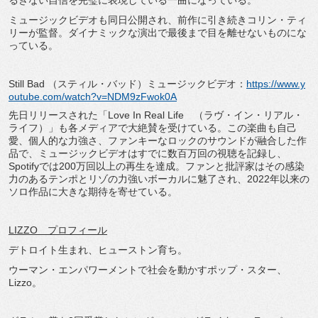
るぎない自信を完璧に表現している一曲になっている。
ミュージックビデオも同日公開され、前作に引き続きコリン・ティ
リーが監督。ダイナミックな演出で最後まで目を離せないものにな
っている。
Still Bad （スティル・バッド）ミュージックビデオ：
https://www.y
outube.com/watch?v=NDM9zFwok0A
先日リリースされた「Love In Real Life （ラヴ・イン・リアル・
ライフ）」も各メディアで大絶賛を受けている。この楽曲も自己
愛、個人的な力強さ、ファンキーなロックのサウンドが融合した作
品で、ミュージックビデオはすでに数百万回の視聴を記録し、
Spotifyでは200万回以上の再生を達成。ファンと批評家はその感染
力のあるテンポとリゾの力強いボーカルに魅了され、2022年以来の
ソロ作品に大きな期待を寄せている。
LIZZO プロフィール
デトロイト生まれ、ヒューストン育ち。
ウーマン・エンパワーメントで社会を動かすポップ・スター、
Lizzo。