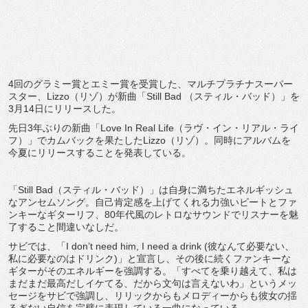
4回のグラミー賞とエミー賞を受賞した、マルチプラチナスーパー
スター、Lizzo（リゾ）が新曲「Still Bad （スティル・バッド）」を
3月14日にリリースした。
先日3年ぶりの新曲「Love In Real Life（ラヴ・イン・リアル・ライ
フ）」でカムバックを果たしたLizzo（リゾ）。同時にアルバムを
今夏にリリースすることを発表している。
「Still Bad（スティル・バッド）」は自身に満ちたエネルギッシュ
なアンセムソング。自己肯定感を上げてくれる力強いビートとファ
ンキーなギターリフ、80年代風のレトロなサウンドでリスナーを魅
了すること間違いなしだ。
サビでは、「I don’t need him, I need a drink (彼なんて必要ない、
私に必要なのはドリンク)」と宣言し、その後に続くファンキーな
ギターがそのエネルギーを強調する。「すべてを乗り越えて、私は
まだまだ最高だしイケてる、だから文句は言えないわ」というメッ
セージをサビで強調し、リリックからもメロディーからも彼女の揺