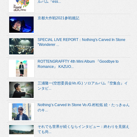
ルバム『ess...
京都大作戦2021参戦後記
SPECIAL LIVE REPORT：Nothing's Carved In Stone
“Wonderer ...
ROTTENGRAFFTY 4th Mini Album 『Goodbye to
Romance』 KAZUO...
三浦隆一(空想委員会Vo./G.) ソロアルバム『空集合』イ
ンタビ...
Nothing’s Carved In Stone Vo./G.村松拓 続・たっきゅん
のキ...
それでも世界が続くならインタビュー：終わりを見据え
ても尚...