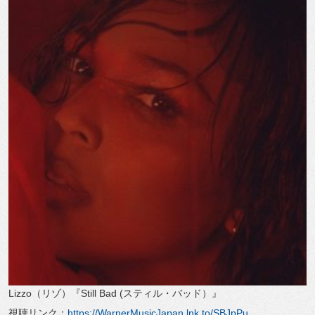
Lizzo（リゾ）『Still Bad (スティル・バッド）』
視聴リンク：
https://WarnerMusicJapan.lnk.to/SBJpPu