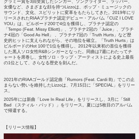
グラミー賞を3回受賞したシンガー、ソングライター、ラッパー、
女優など、さまざまな顔を持つLizzoは、ポップ・ミュージックの
サウンド、文化、スピリットに変革をもたらしてきた。2019年にリ
リースされたRIAAプラチナ認定デビュー・アルバム『CUZ I LOVE
YOU』は、ビルボード200で4位を獲得し、プラチナ認定の
「Tempo (Feat. Missy Elliott)」、プラチナ2冠の「Juice」、プラチ
ナ4冠の「Good As Hell」 、プラチナ7冠の「Truth Hurts」など歴
史的ヒットに支えられながら、その地位を確立。「Truth Hurts」は
ビルボードのHot 100で1位を獲得し、2012年以来初の首位を獲得
した黒人ソロ女性R&Bシンガーとなった。同曲は7週にわたってチ
ャートを席巻し、女性ソロ・ラップ・アーティストによる史上最長
の1位として、さらなる歴史を刻んだ。
2021年のRIAAゴールド認定曲「Rumors (Feat. Cardi B)」でこの止
まらない勢いを維持したLizzoは、7月15日に「SPECIAL」をリリー
ス。
2025年には新曲「Love In Real Life」をリリースし、3月に「Still
Bad （スティル・バッド）」をリリース。夏には5枚目のアルバム
で帰還する。
【リリース情報】