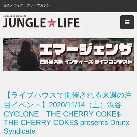
音楽メディア・フリーマガジン
【ライブハウスで開催される来週の注
目イベント】2020/11/14（土）渋谷
CYCLONE THE CHERRY COKE$
THE CHERRY COKE$ presents Drunx
Syndicate