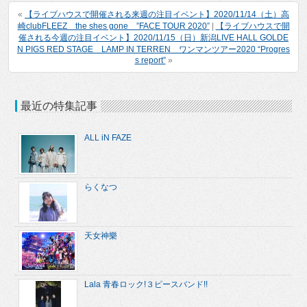
«
【ライブハウスで開催される来週の注目イベント】2020/11/14（土）高
崎clubFLEEZ the shes gone ”FACE TOUR 2020”
|
【ライブハウスで開
催される今週の注目イベント】2020/11/15（日）新潟LIVE HALL GOLDE
N PIGS RED STAGE LAMP IN TERREN ワンマンツアー2020 “Progres
s report”
»
最近の特集記事
ALL iN FAZE
らくなつ
天女神樂
Lala 青春ロック!３ピースバンド!!