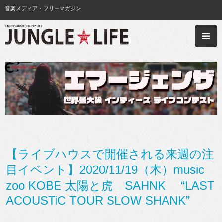
音楽メディア・フリーマガジン
【ライブハウスで開催される来週の注
目イベント】2020/11/19（木）music
zoo KOBE 太陽と虎 SAHNK “LAST
ACOUSTiC TOUR SLOW SHANK”