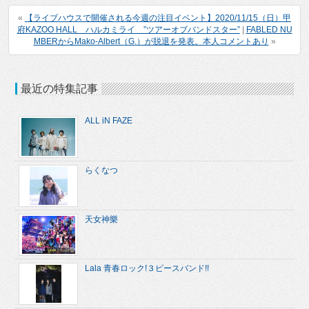
«
【ライブハウスで開催される今週の注目イベント】2020/11/15（日）甲
府KAZOO HALL ハルカミライ ”ツアーオブバンドスター”
|
FABLED NU
MBERからMako-Albert（G.）が脱退を発表。本人コメントあり
»
最近の特集記事
ALL iN FAZE
らくなつ
天女神樂
Lala 青春ロック!３ピースバンド!!