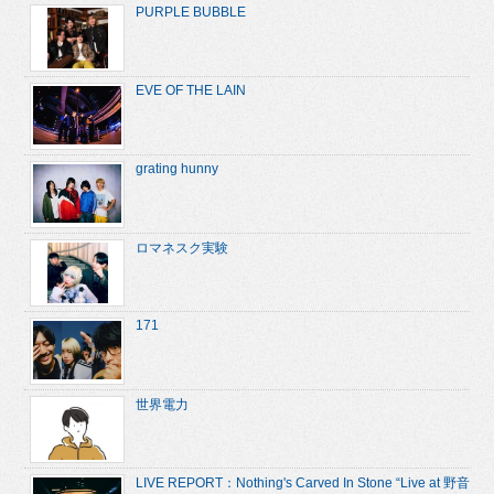
PURPLE BUBBLE
EVE OF THE LAIN
grating hunny
ロマネスク実験
171
世界電力
LIVE REPORT：Nothing's Carved In Stone “Live at 野音