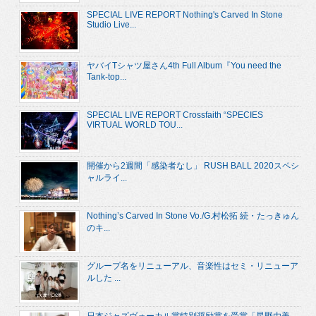
SPECIAL LIVE REPORT Nothing's Carved In Stone
Studio Live...
ヤバイTシャツ屋さん4th Full Album『You need the
Tank-top...
SPECIAL LIVE REPORT Crossfaith “SPECIES
VIRTUAL WORLD TOU...
開催から2週間「感染者なし」 RUSH BALL 2020スペシ
ャルライ...
Nothing’s Carved In Stone Vo./G.村松拓 続・たっきゅん
のキ...
グループ名をリニューアル、音楽性はセミ・リニューア
ルした ...
日本ジャズヴォーカル賞特別奨励賞を受賞「星野由美