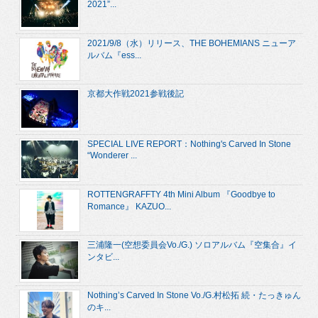
2021”...
2021/9/8（水）リリース、THE BOHEMIANS ニューア
ルバム『ess...
京都大作戦2021参戦後記
SPECIAL LIVE REPORT：Nothing's Carved In Stone
“Wonderer ...
ROTTENGRAFFTY 4th Mini Album 『Goodbye to
Romance』 KAZUO...
三浦隆一(空想委員会Vo./G.) ソロアルバム『空集合』イ
ンタビ...
Nothing’s Carved In Stone Vo./G.村松拓 続・たっきゅん
のキ...