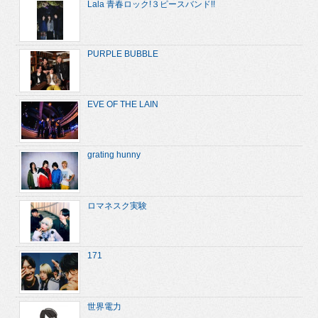
Lala 青春ロック!３ピースバンド!!
PURPLE BUBBLE
EVE OF THE LAIN
grating hunny
ロマネスク実験
171
世界電力