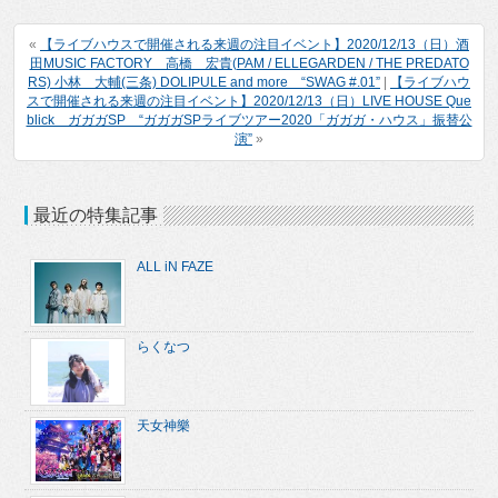
«
【ライブハウスで開催される来週の注目イベント】2020/12/13（日）酒
田MUSIC FACTORY 高橋 宏貴(PAM / ELLEGARDEN / THE PREDATO
RS) 小林 大輔(三条) DOLIPULE and more “SWAG #.01”
|
【ライブハウ
スで開催される来週の注目イベント】2020/12/13（日）LIVE HOUSE Que
blick ガガガSP “ガガガSPライブツアー2020「ガガガ・ハウス」振替公
演”
»
最近の特集記事
ALL iN FAZE
らくなつ
天女神樂