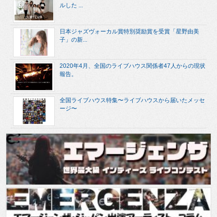
ルした ...
日本ジャズヴォーカル賞特別奨励賞を受賞「星野由美
子」の新...
2020年4月、全国のライブハウス関係者47人からの現状
報告。
全国ライブハウス特集〜ライブハウスから届いたメッセ
ージ〜