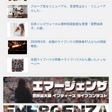
グループ名をリニューアル、音楽性はセミ・リニューア
ルした ...
日本ジャズヴォーカル賞特別奨励賞を受賞「星野由美
子」の新...
2020年4月、全国のライブハウス関係者47人からの現状
報告。
全国ライブハウス特集〜ライブハウスから届いたメッセ
ージ〜