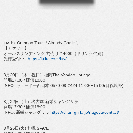
luv 1st Oneman Tour
「
Already Crusin’
」
【チケット】
オールスタンディング 前売り￥
4000
（ドリンク代別）
先行受付中
:
https://l-tike.com/luv/
3
月
20
日（木・祝日）福岡
The Voodoo Lounge
開場
17:30 /
開演
18:00
INFO:
キョードー西日本
0570-09-2424 11:00
〜
15:00(
日祝以外
)
3
月
22
日（土）名古屋 新栄シャングリラ
開場
17:30 /
開演
18:00
INFO:
新栄シャングリラ
https://shan-gri-la.jp/nagoya/
contact/
3
月
25
日
(
火
)
札幌
SPiCE