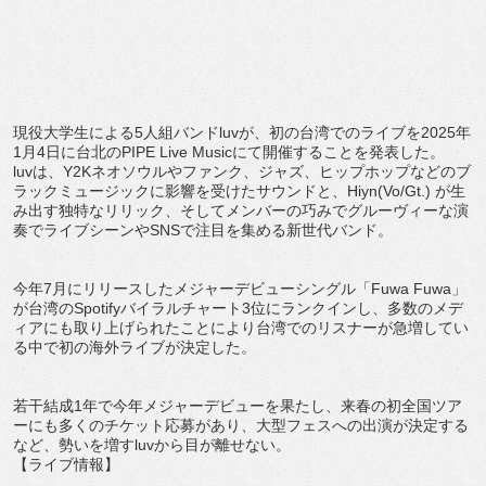
現役大学生による
5
人組バンド
luv
が、初の台湾でのライブを
2
025
年
1
月
4
日に台北の
PIPE Live Music
にて開催することを発表した。
luv
は、
Y2K
ネオソウルやファンク、ジャズ、
ヒップホップなどのブ
ラックミュージックに影響を受けたサウンド
と、
Hiyn(Vo/Gt.)
が生
み出す独特なリリック、
そしてメンバーの巧みでグルーヴィーな演
奏でライブシーンや
SN
S
で注目を集める新世代バンド。
今年
7
月にリリースしたメジャーデビューシングル「
Fuwa Fuwa
」
が台湾の
Spotify
バイラルチャート
3
位にランク
インし、
多数のメデ
ィアにも取り上げられたことにより台湾でのリスナーが
急増してい
る中で初の海外ライブが決定した。
若干結成
1
年で今年メジャーデビューを果たし、
来春の初全国ツア
ーにも多くのチケット応募があり、
大型フェスへの出演が決定する
など、勢いを増す
luv
から目が離
せない。
【ライブ情報】