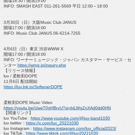
開場
18:30 /
開演
19:00
INFO: SMASH EAST 011-261-5569
平日
12:00
～
18:00
3
月
30
日（日）大阪
Music Club JANUS
開場
17:00 /
開演
18:00
INFO: Music Club JANUS 06-6214-7255
4
月
6
日（日）東京 渋谷
WWW X
開場
17:00 /
開演
18:00
INFO:
ワーナーミュージック・ジャパン カスタマー・サービス・セ
ンター
https://wmg.jp/inquiry.php
【リリース情報】
luv /
柔軟剤
DOPE
11
月
6
日 配信開始
https://luv.lnk.to/
SoftenerDOPE
柔軟剤
DOPE Music Video
https://youtu.be/UweT0gHBrvU?
si=biLWgZnXAd0dd0HN
【関連リンク】
luv YouTube :
https://www.youtube.com/@luv-
band1030
luv twitter
：
https://x.com/luv_
20221030
luv Instagram :
https://www.instagram.com/luv_
official2023/
luv TikTok :
https://www.tiktok.com/@
luv20221030