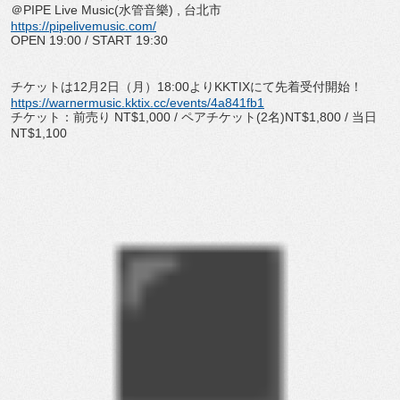
＠
PIPE Live Music(
水管音樂
) ,
台北市
https://pipelivemusic.com/
OPEN 19:00 / START 19:30
チケットは
12
月
2
日（月）
18:00
より
KKTIX
にて先着受
付開始！
https://warnermusic.kktix.cc/
events/4a841fb1
チケット：前売り
NT$1,000 /
ペアチケット
(2
名
)NT$1,800 /
当日
NT$1,100