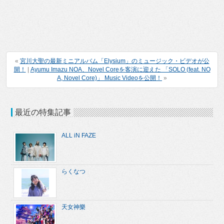
«
宮川大聖の最新ミニアルバム「Elysium」のミュージック・ビデオが公
開！
|
Ayumu Imazu NOA、Novel Coreを客演に迎えた 「SOLO (feat. NO
A, Novel Core)」 Music Videoを公開！
»
最近の特集記事
ALL iN FAZE
らくなつ
天女神樂