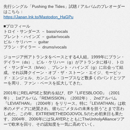
先行シングル「
Pushing the Tides
」試聴
/
アルバムのプレオーダー
はこちら：
https://Japan.lnk.to/Mastodon_
HaGPu
■プロフィール
トロイ・サンダース －
bass/vocals
ブレント・ハインズ －
guitar/vocals
ビル・ケリハー －
guitar
ブラン・デイラー －
drums/vocals
ジョージア州アトランタをベースとする
4
人組。
1999
年にブラ
ン・
デイラー（
ds
）、ビル・ケリハー（
g
）
がアトランタに移り、トロ
イ・サンダース（
b/vo
）、
ブレント・ハインズ（
g
）に出会って結
成。それ以降クイーン・
オブ・ザ・ストーン・エイジ、モービッ
ド・エンジェル、
カンニバル・コープスなど数多くのバンドとツア
ーを周り、
ファン・ベースを拡大してきた。
2001
年に
RELAPSE
と契約を結び、
EP
『
LIFESBL
OOD
』（
2001
年）、
1st
アルバム『
REMISSION
』
（
2002
年）、
2nd
アルバム
『
LEVIATHAN
』（
200
4
年）をリリース。特に『
LEVIATHAN
』
は欧
米のメディアに絶賛され、彼らに
”
メタルの未来を担う
”
とま
で言わ
しめた。この年、
EXTREMETHEDOJOVOL.5
のため初来日も果た
す。
2004
年、
2006
年には
SLAYER
とともに
TheUnholyAlliance
ツア
ーで欧米を回り
、その認知度を一気に高めていく。