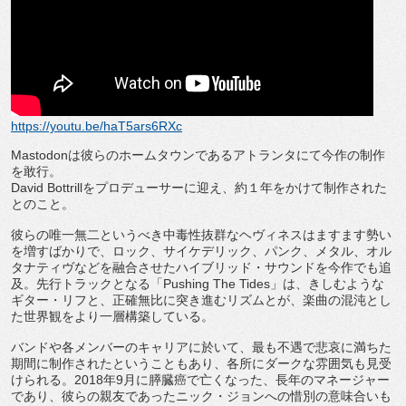
https://youtu.be/haT5ars6RXc
Mastodon
は彼らのホームタウンであるアトランタにて今作
の制作
を敢行。
David Bottrill
をプロデューサーに迎え、
約１年をかけて制作された
とのこと。
彼らの唯一無二というべき中毒性抜群なヘヴィネスはますます勢い
を増すばかりで、ロック、サイケデリック、パンク、メタル、
オル
タナティヴなどを融合させたハイブリッド・
サウンドを今作でも追
及。先行トラックとなる「
Pushing The Tides
」は、きしむような
ギター・リフと、
正確無比に突き進むリズムとが、
楽曲の混沌とし
た世界観をより一層構築している。
バンドや各メンバーのキャリアに於いて、
最も不遇で悲哀に満ちた
期間に制作されたということもあり、
各所にダークな雰囲気も見受
けられる。
2018
年
9
月に膵臓癌で
亡くなった、長年のマネージャー
であり、
彼らの親友であったニック・
ジョンへの惜別の意味合いも