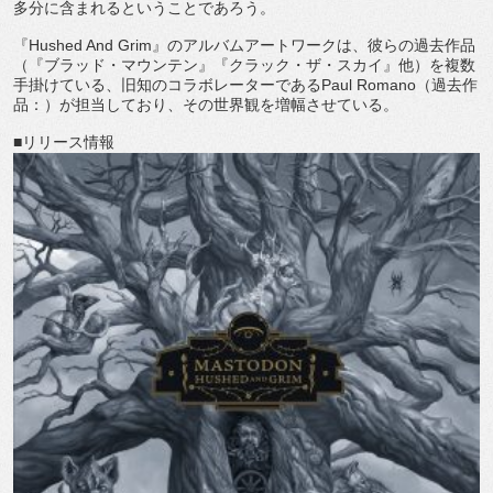
多分に含まれるということであろう。
『
Hushed And Grim
』のアルバムアートワークは、彼らの過去作品
（『
ブラッド・マウンテン』『クラック・ザ・スカイ』他）
を複数
手掛けている、旧知のコラボレーターである
Paul Romano
（過去作
品：）が担当しており、
その世界観を増幅させている。
■リリース情報