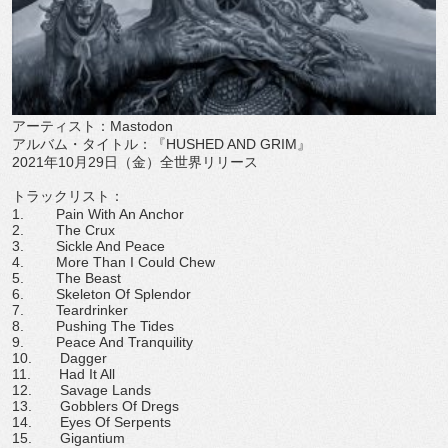
アーティスト：
Mastodon
アルバム・タイトル：『
HUSHED AND GRIM
』
2021
年
10
月
29
日（金）全世界リリース
トラックリスト：
1. Pain With An Anchor
2. The Crux
3. Sickle And Peace
4. More Than I Could Chew
5. The Beast
6. Skeleton Of Splendor
7. Teardrinker
8. Pushing The Tides
9. Peace And Tranquility
10. Dagger
11. Had It All
12. Savage Lands
13. Gobblers Of Dregs
14. Eyes Of Serpents
15. Gigantium