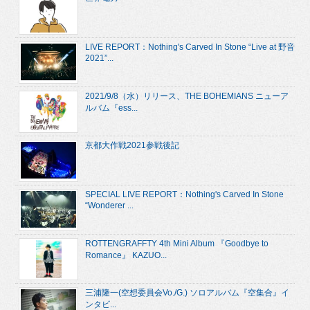
LIVE REPORT：Nothing's Carved In Stone “Live at 野音
2021”...
2021/9/8（水）リリース、THE BOHEMIANS ニューア
ルバム『ess...
京都大作戦2021参戦後記
SPECIAL LIVE REPORT：Nothing's Carved In Stone
“Wonderer ...
ROTTENGRAFFTY 4th Mini Album 『Goodbye to
Romance』 KAZUO...
三浦隆一(空想委員会Vo./G.) ソロアルバム『空集合』イ
ンタビ...