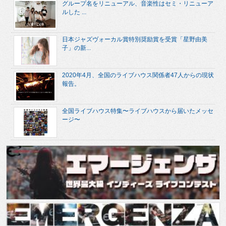
グループ名をリニューアル、音楽性はセミ・リニューア
ルした ...
日本ジャズヴォーカル賞特別奨励賞を受賞「星野由美
子」の新...
2020年4月、全国のライブハウス関係者47人からの現状
報告。
全国ライブハウス特集〜ライブハウスから届いたメッセ
ージ〜