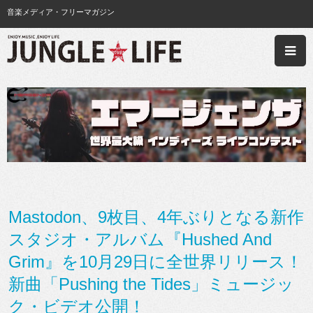
音楽メディア・フリーマガジン
Mastodon、9枚目、4年ぶりとなる新作
スタジオ・アルバム『Hushed And
Grim』を10月29日に全世界リリース！
新曲「Pushing the Tides」ミュージッ
ク・ビデオ公開！