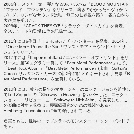
2006
年、メジャー第一弾となる
3rd
アルバム『
BLOOD MOUNTAIN
/
ブラッド・マウンテン』をリリース。
磨きのかかったヘヴィかつ
プログレッシヴなサウンドは唯一無二の
世界観を築き、各方面から
大絶賛を受けた。
2009
年、『
CRACK THESKYE /
クラック・ザ・スカイ』を発表、
全米チャート初登場
11
位を
記録する。
2011
年には
5
作目『
The Hunter /
ザ・ハンター』を発表。
2014
年、
『
Once More ‘Round the Sun /
ワンス・モア・ラウンド・ザ・サ
ン』をリリース。
2017
年には『
Emperor of Sand /
エンペラー・オブ・サンド』をリ
リース。第
60
回グラミー賞
にて「
Best Metal Performance
」にて、
「
Best Rock Album
」「
Best Metal Performance
」
(
楽曲：
Sultan’s
Curse /
サルタンズ・カーズ
)
の計
2
部門にノミネートされ、見事「
B
est Metal Performance
」を受賞している。
2019
年には、彼らの長年のマネージャーのニック・
ジョンを追悼し
て
Led Zeppelin
の「
Stairway to Heaven
」をカバーした、ニック・
ジョン・トリビュート曲「
Stairway to Nick John
」を発表した。こ
の楽曲に対する収益は、
膵臓癌研究のための機関である＜
Hirshberg Foundation
＞に全て寄付されている。
名実ともに、世界のトップクラスのモンスター・ロック・
バンドで
ある。