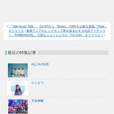
«
「Talk Never Talk」、1st EPから「Berlin」のMVを公開＆新曲「Flow」
をリリース
|
東南アジアのヒップホップ界を揺るがす大注目アーティス
ト、RAMENGVRL。大胆なニューシングル「I’m Ugly」をリリース！
»
最近の特集記事
ALL iN FAZE
らくなつ
天女神樂