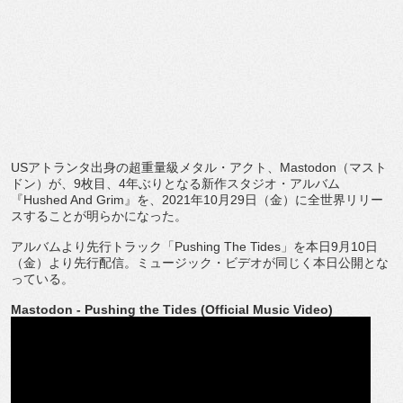
US
アトランタ出身の超重量級メタル・アクト、
Mastodon
（マスト
ドン）が、
9
枚目、
4
年ぶりとなる新作スタジオ・
アルバム
『
Hushed And Grim
』を、
2021
年
10
月
29
日（金）
に全世界リリー
スすることが明らかになった。
アルバムより先行トラック「
Pushing The Tides
」を本日
9
月
10
日
（金）より先行配信。
ミュージック・ビデオが同じく本日公開とな
っている。
Mastodon - Pushing the Tides (Official Music Video)