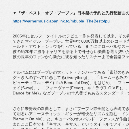
▼『
ザ・ベスト・オブ・ブーブレ』
日本盤の予約と先行配信曲
https://warnermusicjapan.lnk.to/mbuble_TheBestofpu
2005年にセルフ・タイトルのデビュー作を発表して以来、そ
てきたマイケル・ブーブレ。世界中で6000万枚以上のレコー
ールド・アウト・ショウを行っている、まさにグローバルなス
彼の約20年に渡るキャリアを語る上で外せない楽曲を選り抜い
彼の長年のファンから新たに彼を知ったリスナーまで全音楽フ
アルバムにはブーブレの大ヒット・ナンバーである「素顔のきみに(Have
グ～きみのすべてに恋してる(Everything)」、「ホーム～きみ
ビューティフル・デイ(It’s A Beautiful Day)」をはじめ、「フ
ェイ(Sway)」、「フィーヴァー(Fever)」や「ラヴ(L.O.V.E.)」
Dance for Me)」などブーブレの十八番でもあるスタンダー
さらに未発表の新曲として、まさにブーブレ節全開とも表現で
て明るいアコースティック・ギターが軽快なリズムを刻む「ドント
Blame It On Me)」と、キューバのオスバルド・ファレス
またここ日本でも「キサス・キサス」というタイトルでアイ・