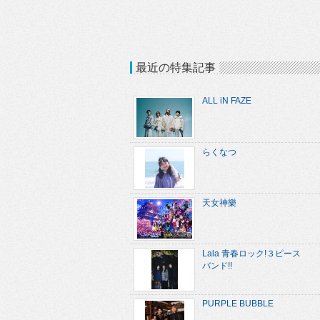
最近の特集記事
ALL iN FAZE
らくなつ
天女神樂
Lala 青春ロック!３ピース
バンド!!
PURPLE BUBBLE