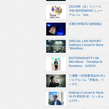
2021/9/8（水）リリース、
THE BOHEMIANS ニュー
アルバム『ess...
京都大作戦2021参戦後記
SPECIAL LIVE REPORT：
Nothing's Carved In Stone
“Wonderer ...
ROTTENGRAFFTY 4th
Mini Album 『Goodbye to
Romance』 KAZUO...
三浦隆一(空想委員会Vo./G.)
ソロアルバム『空集合』イ
ンタビ...
Nothing’s Carved In Stone
Vo./G.村松拓 続・たっきゅ
んのキ...