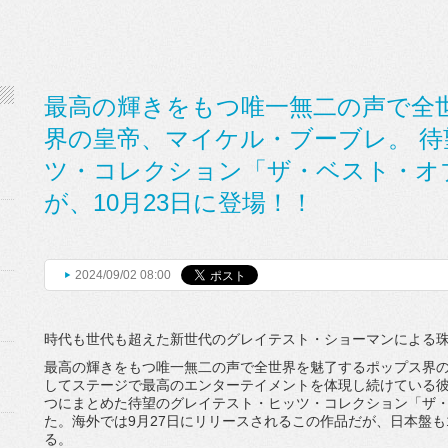
最高の輝きをもつ唯一無二の声で全
界の皇帝、マイケル・ブーブレ。 
ツ・コレクション「ザ・ベスト・オ
が、10月23日に登場！！
2024/09/02 08:00
時代も世代も超えた新世代のグレイテスト・ショーマンによる
最高の輝きをもつ唯一無二の声で全世界を魅了するポップス界
してステージで最高のエンターテイメントを体現し続けている
つにまとめた待望のグレイテスト・ヒッツ・コレクション「ザ
た。海外では9月27日にリリースされるこの作品だが、日本盤も
る。