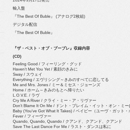
2024年9月27日発売
輸入盤
『The Best Of Buble』 (アナログ2枚組)
デジタル配信
『The Best Of Buble』
『ザ・ベスト・オブ・ブーブレ』収録内容
(CD)
Feeling Good / フィーリング・グッド
Haven’t Met You Yet / 素顔のきみに
Sway / スウェイ
Everything / エヴリシング～きみのすべてに恋してる
Me and Mrs. Jones / ミー＆ミセス・ジョーンズ
Home / ホーム～きみのもとへ帰りたい
L.O.V.E. / ラヴ
Cry Me A River / クライ・ミー・ア・リヴァー
Don’t Blame It On Me / ドント・ブレイム・イット・オン・ミー
Baby (You’ve Got What It Takes) / ベイビー（ユー
Fever / フィーヴァー
Quando, Quando, Quando / クアンド、クアンド、クアンド
Save The Last Dance For Me / ラスト・ダンスは私に