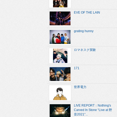
EVE OF THE LAIN
grating hunny
ロマネスク実験
171
世界電力
LIVE REPORT：Nothing's
Carved In Stone “Live at 野
音2021”...