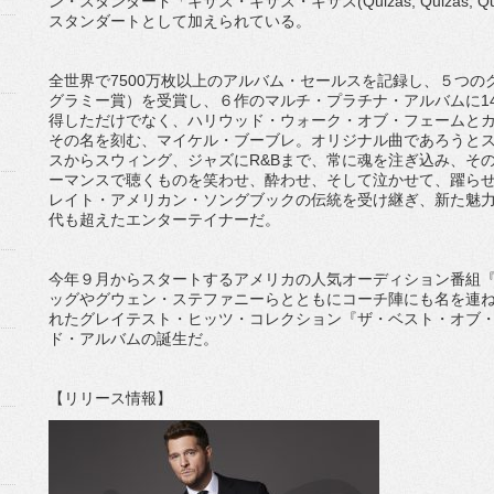
ン・スタンダード「キサス・キサス・キサス(Quizas, Quizas,
スタンダートとして加えられている。
全世界で7500万枚以上のアルバム・セールスを記録し、５つの
グラミー賞）を受賞し、６作のマルチ・プラチナ・アルバムに1
得しただけでなく、ハリウッド・ウォーク・オブ・フェームと
その名を刻む、マイケル・ブーブレ。オリジナル曲であろうと
スからスウィング、ジャズにR&Bまで、常に魂を注ぎ込み、そ
ーマンスで聴くものを笑わせ、酔わせ、そして泣かせて、躍ら
レイト・アメリカン・ソングブックの伝統を受け継ぎ、新た魅
代も超えたエンターテイナーだ。
今年９月からスタートするアメリカの人気オーディション番組『TH
ッグやグウェン・ステファニーらとともにコーチ陣にも名を連
れたグレイテスト・ヒッツ・コレクション『ザ・ベスト・オブ
ド・アルバムの誕生だ。
【リリース情報】