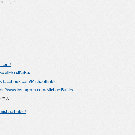
・トゥ・ミー
e.com/
com/MichaelBuble
ww.facebook.com/MichaelBuble
tps://www.instagram.com/MichaelBuble/
ンネル:
/michaelbuble/