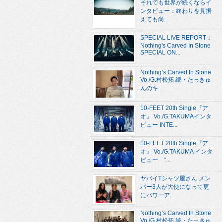
それでも世界が続くならイ
ンタビュー：終わりを見据
えても尚...
SPECIAL LIVE REPORT：
Nothing's Carved In Stone
SPECIAL ON...
Nothing’s Carved In Stone
Vo./G.村松拓 続・たっきゅ
んのキ...
10-FEET 20th Single『ア
オ』 Vo./G.TAKUMAインタ
ビュー INTE...
10-FEET 20th Single『ア
オ』 Vo./G.TAKUMA インタ
ビュー “...
ヤバイTシャツ屋さん メン
バー3人が大使になって更
にパワーア...
Nothing’s Carved In Stone
Vo./G.村松拓 続・たっきゅ