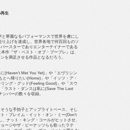
の再生
の声と華麗なるパフォーマンスで世界を虜にし
ド売り上げを達成し、世界各地で何百回ものソ
ーパースターでありエンターテイナーである
た本作『ザ・ベスト・オブ・ブーブレ』は、
ァンを満足させる作品となるだろう。
n’t Met You Yet)」や「エヴリシン
のもとへ帰りたい(Home)」や「イッツ・ア・
ィーリング・グッド(Feeling Good)」や「スウ
、「ラスト・ダンスは私に(Save The Last
ド・ナンバーの数々を収録。
きそうな手拍子とアップライトベース、そし
・ブレイム・イット・オン・ミー(Don’t
が作曲し、ナット・キング・コールがヒットさせ、
ジョージやザ・ピーナッツらも歌ったラテ