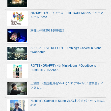
2021/9/8（水）リリース、THE BOHEMIANS ニューア
ルバム『ess...
京都大作戦2021参戦後記
SPECIAL LIVE REPORT：Nothing's Carved In Stone
“Wonderer ...
ROTTENGRAFFTY 4th Mini Album 『Goodbye to
Romance』 KAZUO...
三浦隆一(空想委員会Vo./G.) ソロアルバム『空集合』イ
ンタビ...
Nothing’s Carved In Stone Vo./G.村松拓 続・たっきゅん
のキ...