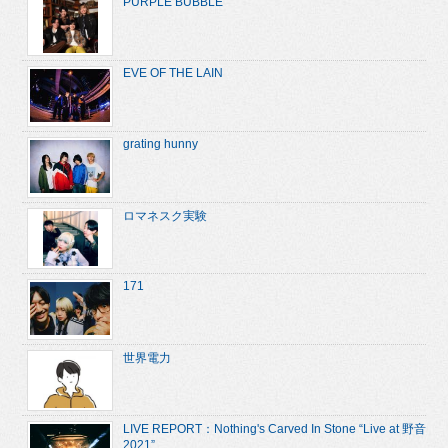
PURPLE BUBBLE
EVE OF THE LAIN
grating hunny
ロマネスク実験
171
世界電力
LIVE REPORT：Nothing's Carved In Stone “Live at 野音
2021”...