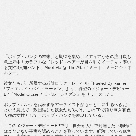
「ポップ・パンクの未来」と期待を集め、
メディアからの注目度も
急上昇中！カラフルなドレッド・
ヘアーが目を引くイーディス率い
る女性
3
人組バンド、
Meet Me @ The Altar /
ミート・ミー＠ジ・オ
ルター。
彼女たちが、所属する老舗ロック・レーベル「
Fueled By Ramen
/
フュエルド・バイ・ラーメン」より、待望のメジャー・
デビュー
EP
『
Model Citizen /
モデル・シチズン』をリリースした。
ポップ・パンクを代表するアーティストがもっと世に出るべきだ！
という意見で一致団結した彼女たち
3
人は、この
EP
で誇り高き有
色
人種の女性として、ポップ・パンクを表現している。
「このメジャー・デビュー
EP
では、
自分が人生で到達したい場所に
はまだいない事実を認めることを歌
っています。経験している低空