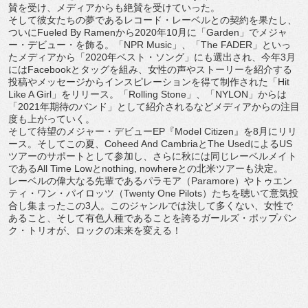
賛を受け、
メディアからも絶賛を受けていった。
そして彼女たちの夢であるレコード・レーベルとの契約を果たし、
ついに
Fueled By Ramen
から
2020
年
10
月に「
Garden
」でメジャ
ー・
デビュー・を飾る。「
NPR Music
」、「
The FADER
」といっ
たメディアから「
2020
年ベスト・ソング」
にも選出され、今年
3
月
には
Facebook
とタッグを組み、
女性の声やストーリーを紹介する
投稿やメッセージからインスピレ
ーションを得て制作された「
Hit
Like A Girl
」をリリース。「
Rolling Stone
」、「
NYLON
」からは
「
2021
年期待のバンド」
として紹介されるなどメディアからの注目
度も上がっていく。
そして待望のメジャー・デビュー
EP
『
Model Citizen
』を
8
月にリリ
ース。そしてこの夏、
Coheed And Cambria
と
The Used
による
US
ツアーのサポートとして参加し、
さらに秋には同じレーベルメイト
である
All Time Low
と
nothing, nowhere
との北米ツアーも決定。
レーベルの偉大なる先輩であるパラモア（
Paramore
）
やトゥエン
ティ・ワン・パイロッツ（
Twenty One Pilots
）たちを聴いて意気投
合し集まったこの
3
人。
このジャンルでは決して多くない、女性で
あること、
そして有色人種であることを誇るガールズ・ポップパン
ク・
トリオが、ロックの未来を変える！