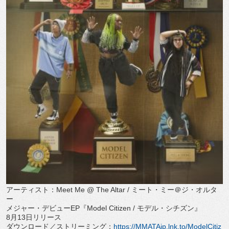
アーティスト：
Meet Me @ The Altar /
ミート・ミー＠ジ・オルタ
ー
メジャー・デビュー
EP
『
Model Citizen /
モデル・シチズン』
8
月
13
日リリース
ダウンロード／ストリーミング：
https://
MMATAjp.lnk.to/ModelCitiz