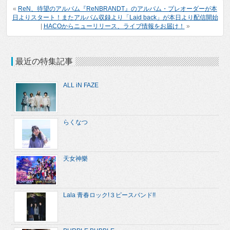
«
ReN、待望のアルバム『ReNBRANDT』のアルバム・プレオーダーが本
日よりスタート！またアルバム収録より「Laid back」が本日より配信開始
|
HACOからニューリリース、ライブ情報をお届け！
»
最近の特集記事
ALL iN FAZE
らくなつ
天女神樂
Lala 青春ロック!３ピースバンド!!