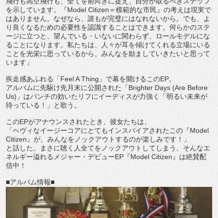
飛行も高空飛行も、
全てを前向きに捉え、自分が取るべきステップ
を示しています。『
Model Citizen
＝模範的な市民』の考えは現実で
はありません。
なぜなら、誰もが完璧にはなれないから。でも、
よ
り良くなるための必要性を認識することはできます。
何らかのステ
ージに立つと、望んでいる・いないに関わらず、
ロールモデルにな
ることになります。私たちは、
人々が耳を傾けてくれる立場にいる
ことを光栄に思っているから、
みんなを励ましていきたいと思って
います」
疾走感あふれる「
Feel A Thing
」で幕を開けるこの
EP
。
アルバムに先駆け先月末に公開された「
Brighter Days (Are Before
Us)
」はパンチの効いたリフにイーディスが力強く「
明るい未来が
待っている！」と歌う。
この
EP
がアナウンスされたとき、彼女たちは、
「ヘヴィなイージーコアにとてもインスパイアされたこの『
Mod
el
Citizen
』が、みんなをノックアウトするのが楽しみです！
」
と話した。まさに聴く人全てをノックアウトしてしまう、
そんなエ
ネルギー溢れるメジャー・デビュー
EP
『
Model Citizen
』は絶賛配
信中！
■
アルバム情報
■