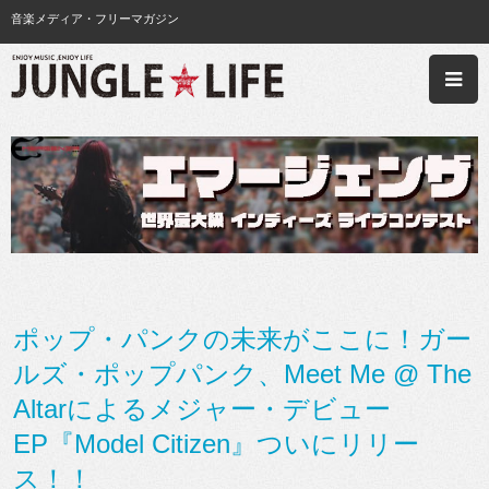
音楽メディア・フリーマガジン
ポップ・パンクの未来がここに！ガー
ルズ・ポップパンク、Meet Me @ The
Altarによるメジャー・デビュー
EP『Model Citizen』ついにリリー
ス！！