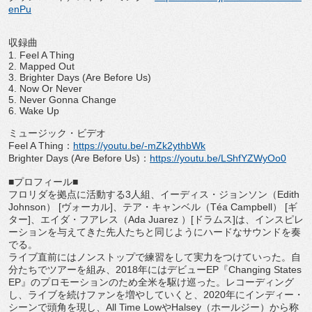
enPu
収録曲
1. Feel A Thing
2. Mapped Out
3. Brighter Days (Are Before Us)
4. Now Or Never
5. Never Gonna Change
6. Wake Up
ミュージック・ビデオ
Feel A Thing
：
https://youtu.be/-
mZk2ythbWk
Brighter Days (Are Before Us)
：
https://youtu.be/
LShfYZWyOo0
■
プロフィール
■
フロリダを拠点に活動する
3
人組、イーディス・ジョンソン（
Ed
ith
Johnson
）
[
ヴォーカル
]
、テア・キャンベル（
Téa Campbell
）
[
ギ
ター
]
、エイダ・フアレス（
Ada Juarez
）
[
ドラムス
]
は、
インスピレ
ーションを与えてきた先人たちと同じようにハードなサ
ウンドを奏
でる。
ライブ直前にはノンストップで練習をして実力をつけていった。
自
分たちでツアーを組み、
2018
年にはデビュー
EP
『
Chan
ging States
EP
』のプロモーションのため全米を駆け巡った。
レコーディング
し、ライブを続けファンを増やしていくと、
202
0
年にインディー・
シーンで頭角を現し、
All Time Low
や
Halsey
（ホールジー）から称