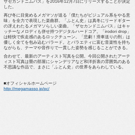
ザセカンドニムバス」を2016年12月7日にリリースすることが決定
した。
再び冬に目覚めるメガマソが送る「僕たちがビジュアル系をやる意
味」を全力で表現した楽曲群。「ふとん史」は真冬にリードギター
の冴えわたるメガマソらしい楽曲。「ザセカンドニムバス」はキャ
ッチーなメロディも併せ持つデジタルハードコア。「irodori drop」
は軽快で疾走感のあるロックチューン。「悲劇！滑車送りの刑」は
優しく全てを包み込むバラード。とバラエティに富む音楽性を持ち
ながらも、テーマや音作りで一貫した姿勢を感じることができる。
合わせて、最新のアーティスト写真を公開。今回公開されたアーテ
ィスト写真は畳の部屋にシャンデリアなど和洋折衷の雰囲気のある
不思議な作品で、まさに「ふとん史」の世界をあらわしている。
■オフィシャルホームページ
http://megamasso.jp/pc/