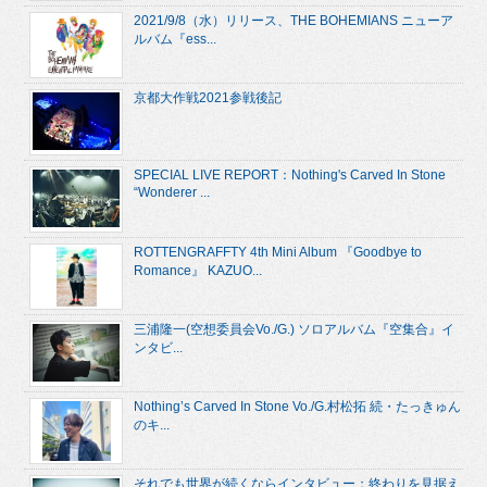
2021/9/8（水）リリース、THE BOHEMIANS ニューア
ルバム『ess...
京都大作戦2021参戦後記
SPECIAL LIVE REPORT：Nothing's Carved In Stone
“Wonderer ...
ROTTENGRAFFTY 4th Mini Album 『Goodbye to
Romance』 KAZUO...
三浦隆一(空想委員会Vo./G.) ソロアルバム『空集合』イ
ンタビ...
Nothing’s Carved In Stone Vo./G.村松拓 続・たっきゅん
のキ...
それでも世界が続くならインタビュー：終わりを見据え