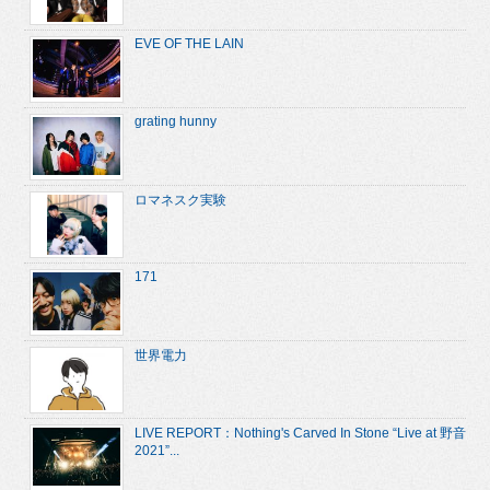
EVE OF THE LAIN
grating hunny
ロマネスク実験
171
世界電力
LIVE REPORT：Nothing's Carved In Stone “Live at 野音
2021”...