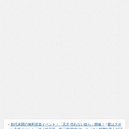
«
前代未聞の無料音楽イベント！「天才 売れない奴ら」開催！
|
愛はズボ