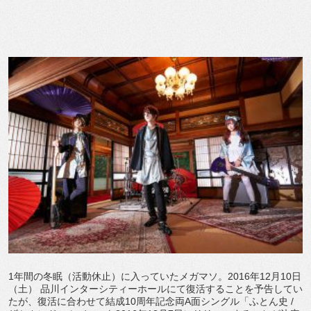
1年間の冬眠（活動休止）に入っていたメガマソ。2016年12月10日
（土） 品川インターシティーホールにて復活することを予告してい
たが、復活に合わせて結成10周年記念両A面シングル「ふとん史 /