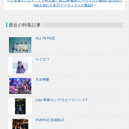
ーン主催イベント「アメ村天国」第三弾(最終)アーティスト解禁!! 芸人ACT
4組も加わり全37アーティストが集結!!
»
最近の特集記事
ALL iN FAZE
らくなつ
天女神樂
Lala 青春ロック!３ピースバンド!!
PURPLE BUBBLE