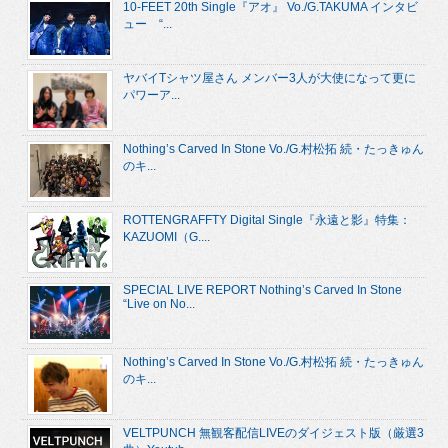
10-FEET 20th Single『アオ』 Vo./G.TAKUMA インタビ
ュー “...
ヤバイTシャツ屋さん メンバー3人が大使になって更に
パワーア...
Nothing’s Carved In Stone Vo./G.村松拓 続・たっきゅん
のキ...
ROTTENGRAFFTY Digital Single『永遠と影』特集：
KAZUOMI（G....
SPECIAL LIVE REPORT Nothing’s Carved In Stone
“Live on No...
Nothing’s Carved In Stone Vo./G.村松拓 続・たっきゅん
のキ...
VELTPUNCH 無観客配信LIVEのダイジェスト版（厳選3