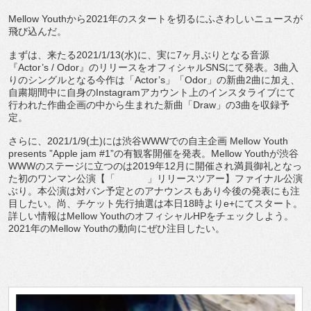
Mellow Youthから2021年のスタートを切るにふさわしいニュースが
飛び込んだ。
まずは、来たる2021/1/13(水)に、実に7ヶ月ぶりとなる音源
『Actor’s / Odor』のリリースをオフィシャルSNSにて発表。3曲入
りのシングルとなる今作は「Actor’s」「Odor」の新曲2曲に加え、
自粛期間中に自身のInstagramアカウント上のインスタライブにて
行われた作曲企画の中から生まれた新曲「Draw」の3曲を収録予
定。
さらに、2021/1/9(土)には渋谷WWWでの自主企画 Mellow Youth
presents ”Apple jam #1”の有観客開催を発表。Mellow Youthが渋谷
WWWのステージに立つのは2019年12月に開催され満員御礼となっ
た初のワンマン公演【「 」リリースツアー】ファイナル公演
ぶり。本公演は対バン予定とのアナウンスもあり今後の発表にも注
目したい。尚、チケット先行抽選は本日18時よりe+にてスタート。
詳しい情報はMellow YouthのオフィシャルHPをチェックしよう。
2021年のMellow Youthの動向にぜひ注目したい。