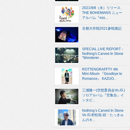
2021/9/8（水）リリース、
THE BOHEMIANS ニュー
アルバム『ess...
京都大作戦2021参戦後記
SPECIAL LIVE REPORT：
Nothing's Carved In Stone
“Wonderer ...
ROTTENGRAFFTY 4th
Mini Album 『Goodbye to
Romance』 KAZUO...
三浦隆一(空想委員会Vo./G.)
ソロアルバム『空集合』イ
ンタビ...
Nothing’s Carved In Stone
Vo./G.村松拓 続・たっきゅ
んのキ...