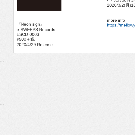
2020/3/2(月)1
more info→
『Neon sign』
https://mello
e-SWEEPS Records
ESCD-0003
¥500＋税
2020/4/29 Release