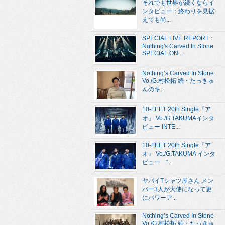
それでも世界が続くならイ
ンタビュー：終わりを見据
えても尚...
SPECIAL LIVE REPORT：
Nothing's Carved In Stone
SPECIAL ON...
Nothing’s Carved In Stone
Vo./G.村松拓 続・たっきゅ
んのキ...
10-FEET 20th Single『ア
オ』 Vo./G.TAKUMAインタ
ビュー INTE...
10-FEET 20th Single『ア
オ』 Vo./G.TAKUMA インタ
ビュー “...
ヤバイTシャツ屋さん メン
バー3人が大使になって更
にパワーア...
Nothing’s Carved In Stone
Vo./G.村松拓 続・たっきゅ