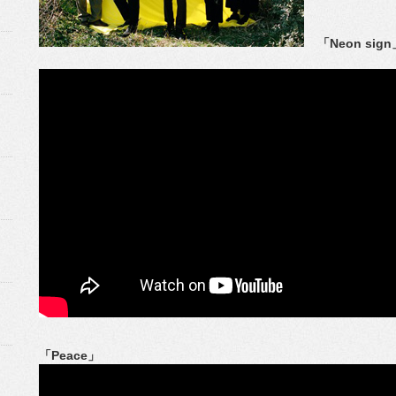
「Neon sig
「Peace」