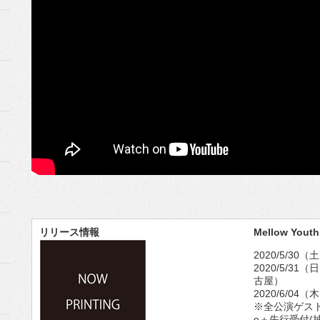
リリース情報
Mellow Youth
2020/5/30（
2020/5/31（
古屋）
2020/6/04
※全公演ゲス
e＋先行受付(抽選)