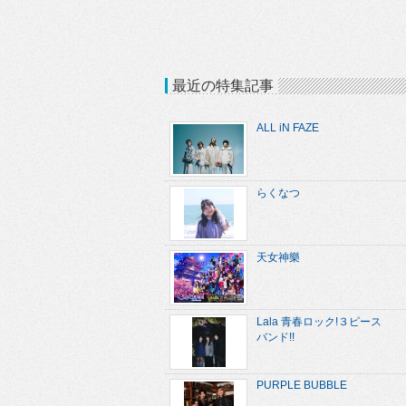
最近の特集記事
ALL iN FAZE
らくなつ
天女神樂
Lala 青春ロック!３ピース
バンド!!
PURPLE BUBBLE