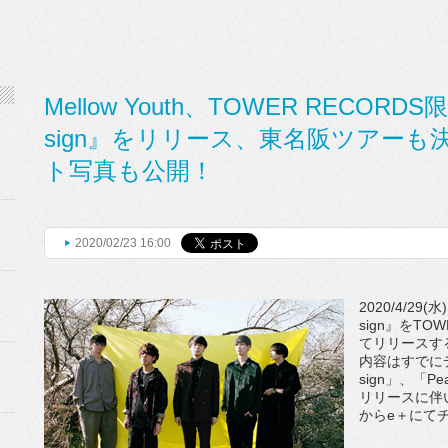
Mellow Youth、TOWER RECOR
sign』をリリース、東名阪ツアーも
ト写真も公開！
2020/02/23 16:00
2020/4/29
sign』をTO
てリリースす
内容はすでに
sign」、「
リリースに伴い
からe＋にて