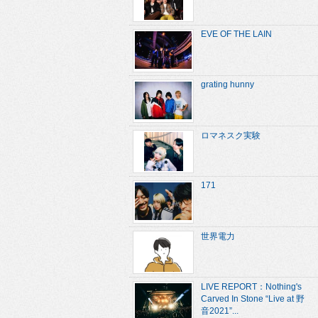
EVE OF THE LAIN
grating hunny
ロマネスク実験
171
世界電力
LIVE REPORT：Nothing's
Carved In Stone “Live at 野
音2021”...