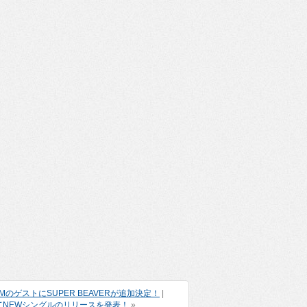
OMのゲストにSUPER BEAVERが追加決定！
|
してNEWシングルのリリースを発表！
»