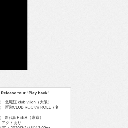
 Release tour “Play back”
土） 北堀江 club vijion（大阪）
日） 新栄CLUB ROCK’n ROLL（名
（木） 新代田FEER（東京）
トアクトあり
：2020/2/24(月)12:00〜